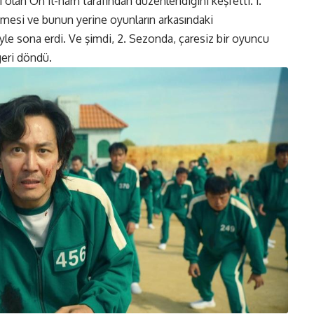
cı olan Oh Il-nam tarafından düzenlendiğini keşfetti. 1.
mesi ve bunun yerine oyunların arkasındaki
e sona erdi. Ve şimdi, 2. Sezonda, çaresiz bir oyuncu
geri döndü.