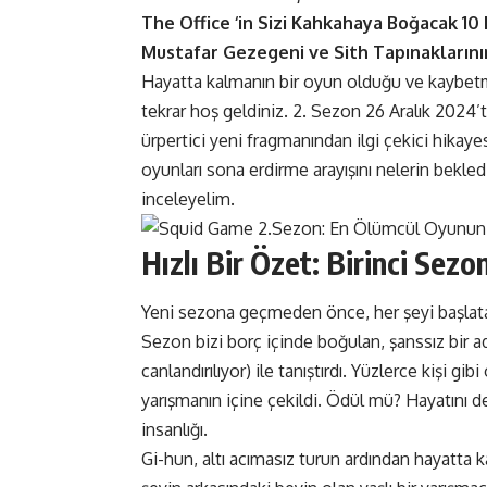
The Office ‘in Sizi Kahkahaya Boğacak 10
Mustafar Gezegeni ve Sith Tapınaklarının
Hayatta kalmanın bir oyun olduğu ve kaybet
tekrar hoş geldiniz. 2. Sezon 26 Aralık 2024
ürpertici yeni fragmanından ilgi çekici hika
oyunları sona erdirme arayışını nelerin bekle
inceleyelim.
Hızlı Bir Özet: Birinci Sez
Yeni sezona geçmeden önce, her şeyi başlat
Sezon bizi borç içinde boğulan, şanssız bir 
canlandırılıyor) ile tanıştırdı. Yüzlerce kişi g
yarışmanın içine çekildi. Ödül mü? Hayatını 
insanlığı.
Gi-hun, altı acımasız turun ardından hayatta ka