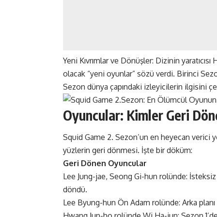
Yeni Kıvrımlar ve Dönüşler: Dizinin yaratıcısı
olacak “yeni oyunlar” sözü verdi. Birinci Sez
Sezon dünya çapındaki izleyicilerin ilgisini
Oyuncular: Kimler Geri Dön
Squid Game 2. Sezon’un en heyecan verici yönle
yüzlerin geri dönmesi. İşte bir döküm:
Geri Dönen Oyuncular
Lee Jung-jae, Seong Gi-hun rolünde: İsteksiz
döndü.
Lee Byung-hun Ön Adam rolünde: Arka planı 
Hwang Jun-ho rolünde Wi Ha-jun: Sezon 1’de 