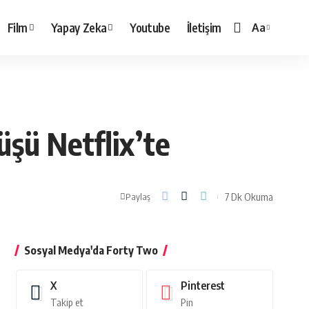
Film
Yapay Zeka
Youtube
İletişim
Aa
Yazı
Tipi
Boyutlandırı
şü Netflix’te
7 Dk Okuma
Paylaş
Sosyal Medya'da Forty Two
X
Pinterest
Takip et
Pin