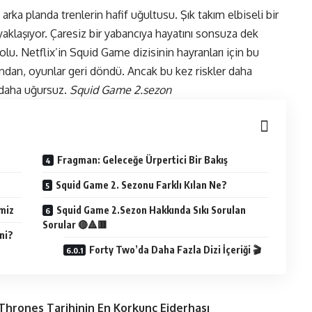
 arka planda trenlerin hafif uğultusu. Şık takım elbiseli bir
a yaklaşıyor. Çaresiz bir yabancıya hayatını sonsuza dek
dolu.
Netflix’in Squid Game
dizisinin hayranları için bu
dından, oyunlar geri döndü. Ancak bu kez riskler daha
 daha uğursuz.
Squid Game 2.sezon
Fragman: Geleceğe Ürpertici Bir Bakış
Squid Game 2. Sezonu Farklı Kılan Ne?
imiz
Squid Game 2.Sezon Hakkında Sıkı Sorulan
Sorular 🔴🔺🟥
ni?
Forty Two’da Daha Fazla Dizi İçeriği 🎬
Thrones Tarihinin En Korkunç Ejderhası