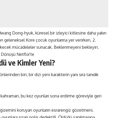
 Hwang Dong-hyuk, küresel bir izleyici kitlesine daha yakın
on geleneksel Kore çocuk oyunlarına yer verirken, 2.
 çekecek mücadeleler sunacak. Beklenmeyeni bekleyin.
dü ve Kimler Yeni?
rinden biri, bir dizi yeni karakterin yanı sıra tanıdık
 kahraman, bu kez oyunları sona erdirme göreviyle geri
gizemini koruyan oyunların esrarengiz gözetmeni.
oyunlara sızan polis dedektifi. Öldüğü sanılmasına