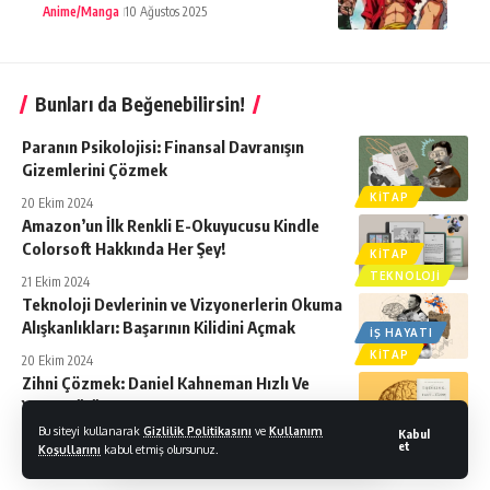
Anime/Manga
10 Ağustos 2025
Bunları da Beğenebilirsin!
Paranın Psikolojisi: Finansal Davranışın
Gizemlerini Çözmek
KITAP
20 Ekim 2024
Amazon’un İlk Renkli E-Okuyucusu Kindle
Colorsoft Hakkında Her Şey!
KITAP
TEKNOLOJI
21 Ekim 2024
Teknoloji Devlerinin ve Vizyonerlerin Okuma
Alışkanlıkları: Başarının Kilidini Açmak
İŞ HAYATI
KITAP
20 Ekim 2024
Zihni Çözmek: Daniel Kahneman Hızlı Ve
Yavaş Düşünme
Bu siteyi kullanarak
Gizlilik Politikasını
ve
Kullanım
KITAP
Kabul
18 Eylül 2024
et
Koşullarını
kabul etmiş olursunuz.