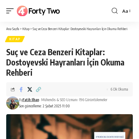
Aa
Yazı
Tipi
Ana Sayfa
>
Kitap
>
Suç ve Ceza Benzeri Kitaplar: Dostoyevski Hayranları İçin Okuma Rehberi
Boyutlan
KITAP
Suç ve Ceza Benzeri Kitaplar:
Dostoyevski Hayranları İçin Okuma
Rehberi
6 Dk Okuma
By
Fatih Ilhan
- Mühendis & SEO Uzmanı
196 Görüntülemeler
Son güncelleme: 2 Şubat 2025 11:00