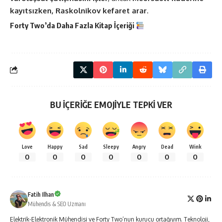
kayıtsızken, Raskolnikov kefaret arar
.
Forty Two’da Daha Fazla
Kitap
İçeriği
BU İÇERİĞE EMOJİYLE TEPKİ VER
Love
Happy
Sad
Sleepy
Angry
Dead
Wink
0
0
0
0
0
0
0
Fatih Ilhan
Mühendis & SEO Uzmanı
Elektrik-Elektronik Mühendisi ve Forty Two’nun kurucu ortağıyım. Teknoloji,