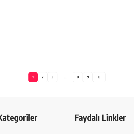
1
2
3
…
8
9
Kategoriler
Faydalı Linkler