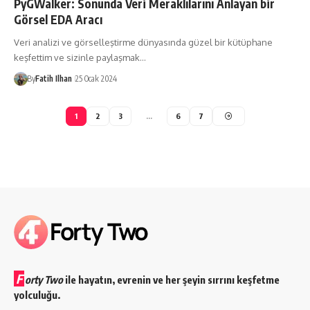
PyGWalker: Sonunda Veri Meraklılarını Anlayan bir
Görsel EDA Aracı
Veri analizi ve görselleştirme dünyasında güzel bir kütüphane
keşfettim ve sizinle paylaşmak…
By
Fatih Ilhan
25 Ocak 2024
1
2
3
…
6
7
F
orty Two
ile hayatın, evrenin ve her şeyin sırrını keşfetme
yolculuğu.