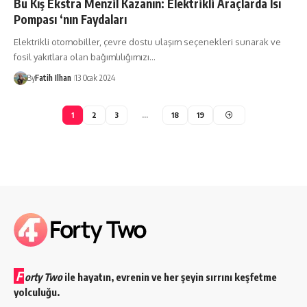
Bu Kış Ekstra Menzil Kazanın: Elektrikli Araçlarda Isı
Pompası ‘nın Faydaları
Elektrikli otomobiller, çevre dostu ulaşım seçenekleri sunarak ve
fosil yakıtlara olan bağımlılığımızı…
By
Fatih Ilhan
13 Ocak 2024
1
2
3
…
18
19
F
orty Two
ile hayatın, evrenin ve her şeyin sırrını keşfetme
yolculuğu.