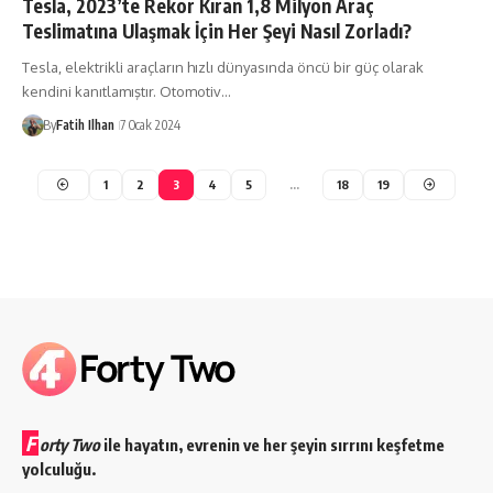
Tesla, 2023’te Rekor Kıran 1,8 Milyon Araç
Teslimatına Ulaşmak İçin Her Şeyi Nasıl Zorladı?
Tesla, elektrikli araçların hızlı dünyasında öncü bir güç olarak
kendini kanıtlamıştır. Otomotiv…
By
Fatih Ilhan
7 Ocak 2024
1
2
3
4
5
…
18
19
F
orty Two
ile hayatın, evrenin ve her şeyin sırrını keşfetme
yolculuğu.