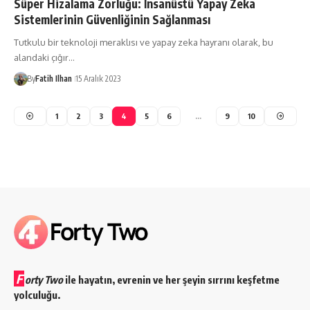
Süper Hizalama Zorluğu: İnsanüstü Yapay Zeka
Sistemlerinin Güvenliğinin Sağlanması
Tutkulu bir teknoloji meraklısı ve yapay zeka hayranı olarak, bu
alandaki çığır…
By
Fatih Ilhan
15 Aralık 2023
1
2
3
4
5
6
…
9
10
F
orty Two
ile hayatın, evrenin ve her şeyin sırrını keşfetme
yolculuğu.