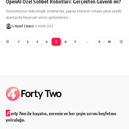
OpenAI Özel Sohbet Robotları: Gerçekten Güvenli mi?
Günümüzün teknolojik ortamında, yapay zekanın ortaya çıkışı çeşitli
alanlarda heyecan verici gelişmeleri…
By
Yusuf Cinarci
6 Aralık 2023
1
2
3
4
5
6
7
…
9
10
F
orty Two
ile hayatın, evrenin ve her şeyin sırrını keşfetme
yolculuğu.