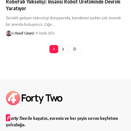
RoboFab Yükselişi: İnsansı Robot Üretiminde Devrim
Yaratıyor
Sürekli gelişen teknoloji dünyasında, kendimizi tarihin çok önemli
bir anında buluyoruz. Çığır…
By
Yusuf Cinarci
11 Aralık 2023
1
2
F
orty Two
ile hayatın, evrenin ve her şeyin sırrını keşfetme
yolculuğu.