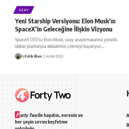
UZAY
Yeni Starship Versiyonu: Elon Musk’ın
SpaceX’in Geleceğine İlişkin Vizyonu
SpaceX CEO'su Elon Musk, uzay araştırmalarına yönelik
iddialı planlarıyla dikkatimizi çekmeyi başarıyor.…
By
Fatih Ilhan
2 Aralık 2023
F
orty Two
ile hayatın, evrenin ve
A
her şeyin sırrını keşfetme
B
yolculuğu.