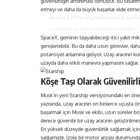
güvenilirliğin arttırılması olmuştur. Bu tasar
etmeyi ve daha da büyük başarılar elde etme
Version 2 of the ship holds more propella
— Elon Musk (@elonmusk)
November 24
SpaceX, geminin taşıyabileceği itici yakıt mikt
genişletebilir. Bu da daha uzun görevler, daha 
potansiyel anlamına geliyor. Uzay aracının kuru
uzayda daha etkili manevra yapmasını sağlar.
Köşe Taşı Olarak Güvenilirl
Musk’ın yeni Starship versiyonundaki en öneml
yazısında, uzay aracının on binlerce uçuşta ön
başarmak için Musk ve ekibi, uzun süreler b
derece güvenilir bir uzay aracının geliştirilme
En yüksek düzeyde güvenilirlik sağlamak için
sağlamıştır. İzole bir motor arızası durumund