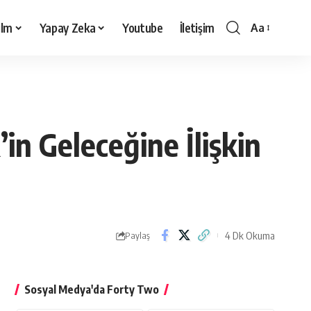
ilm
Yapay Zeka
Youtube
İletişim
Aa
Yazı
Tipi
Boyutlandırı
in Geleceğine İlişkin
4 Dk Okuma
Paylaş
Sosyal Medya'da Forty Two