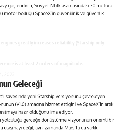
Heavy güçlendirici, Sovyet N1 ilk aşamasındaki 30 motoru
 Bu motor bolluğu SpaceX’in güvenilirlik ve güvenlik
 engines greatly increases reliability (Starship only
ifference is at least 2 orders of magnitude.
, 2023
unun Geleceği
et’i sayesinde yeni Starship versiyonunu çevreleyen
yonunun (V1.0) amacına hizmet ettiğini ve SpaceX’in artık
 tanıtmaya hazır olduğunu ima ediyor.
ası yolculuğu gerçeğe dönüştürme vizyonunun önemli bir
’a ulaşmayı değil, aynı zamanda Mars’ta da varlık