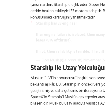
şansını arttırır. Starship’e eşlik eden Super 
geride bırakan etkileyici 33 motora sahiptir.
konusundaki kararlılığını yansıtmaktadır.
Starship has 33 engines!
If an engine failure is isolated, then many
loses <3% of thrust).
If not, then reliability is terrible. The d
— Elon Musk (@elonmusk)
November 24
Starship ile Uzay Yolculuğ
Musk’ın “…V1’in sonuncusu” başlıklı son twe
beklenti aşikâr. Bu, Starship’in önceki versi
geliştirilmiş ve daha gelişmiş bir iterasyonu
SpaceX’in Starship’i Musk’ın gezegenler ar
bileşenidir. Musk bu uzay aracıyla yalnızca Ay