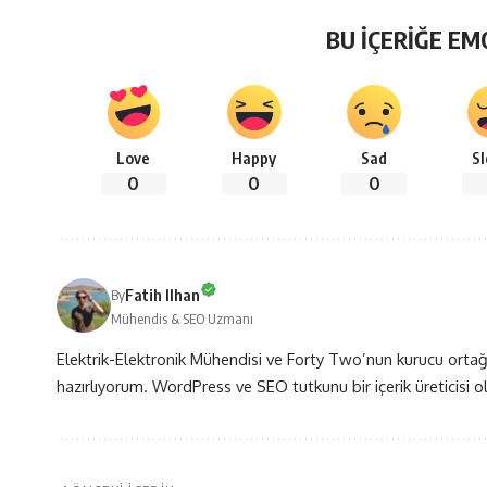
BU İÇERİĞE EM
Love
Happy
Sad
S
0
0
0
Fatih Ilhan
By
Mühendis & SEO Uzmanı
Elektrik-Elektronik Mühendisi ve Forty Two’nun kurucu ortağı
hazırlıyorum. WordPress ve SEO tutkunu bir içerik üreticisi 