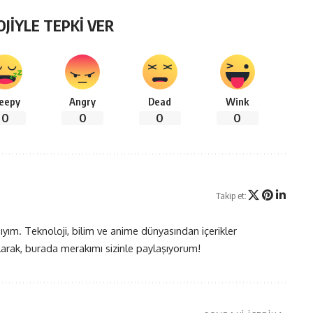
OJİYLE TEPKİ VER
leepy
Angry
Dead
Wink
0
0
0
0
Takip et:
yım. Teknoloji, bilim ve anime dünyasından içerikler
olarak, burada merakımı sizinle paylaşıyorum!