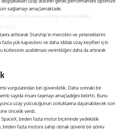
ım değişiklikleri uzay aracının genel performansını optimize
sini sağlamayı amaçlamaktadır.
nt, reduces dry mass and improves reliability
, 2023
arını arttırarak Starship’in menzilini ve yeteneklerini
fazla yük kapasitesi ve daha iddialı uzay keşifleri için
 kütlesinin azaltılması verimliliğini daha da artırarak
ik
i vurgularından biri güvenilirlik. Daha sonraki bir
emli sayıda insanı taşımayı amaçladığını belirtti. Bunu
oyunca uzay yolculuğunun zorluklarına dayanabilecek son
sine öncelik verdi.
 SpaceX, birden fazla motor biçiminde yedeklilik
a, birden fazla motora sahip olmak güvenli bir görev