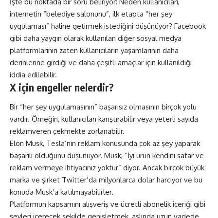
İşte bu noktada bir soru beliriyor: Neden kullanıcıları,
internetin “belediye salonunu”, ilk etapta “her şey
uygulaması” haline getirmek istediğini düşünüyor? Facebook
gibi daha yaygın olarak kullanılan diğer sosyal medya
platformlarının zaten kullanıcıların yaşamlarının daha
derinlerine girdiği ve daha çeşitli amaçlar için kullanıldığı
iddia edilebilir.
X için engeller nelerdir?
Bir “her şey uygulamasının” başarısız olmasının birçok yolu
vardır. Örneğin, kullanıcıları karıştırabilir veya yeterli sayıda
reklamveren çekmekte zorlanabilir.
Elon Musk, Tesla’nın reklam konusunda çok az şey yaparak
başarılı olduğunu düşünüyor. Musk, “İyi ürün kendini satar ve
reklam vermeye ihtiyacınız yoktur” diyor. Ancak birçok büyük
marka ve şirket Twitter’da milyonlarca dolar harcıyor ve bu
konuda Musk’a katılmayabilirler.
Platformun kapsamını alışveriş ve ücretli abonelik içeriği gibi
şeyleri içerecek şekilde genişletmek, aslında uzun vadede