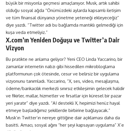
büyük bir misyonla geçmesi amaçlanıyor. Musk, artık sahibi
olduğu sosyal ağda “Önümüzdeki aylarda kapsamlı iletişim
ve tüm finansal dünyanızı yönetme yeteneği ekleyeceğiz”
diye yazdı. “Twitter adı bu bağlamda mantıklı gelmediği için
kuşa veda etmeliyiz.”
X.com’ın Yeniden Doğuşu ve Twitter’a Dair
Vizyon
Bu pratikte ne anlama geliyor? Yeni CEO Linda Yaccarino, bir
zamanlar internetin nabzı gibi hissedilen mikrobloglama
platformunun çok ötesinde, cesur ve belirsiz bir uygulama
vizyonunu tanımladı. Yaccarino, “X, ses, video, mesajlaşma,
ödeme/bankacılık merkezli sınırsız etkileşimin gelecek halidir
ve fikirler, mallar, hizmetler ve fırsatlar için küresel bir pazar
yeri yaratır” diye yazdı. “AI destekli X, hepimizi henüz hayal
etmeye başladığımız şekillerde birbirine bağlayacak.”
Musk’ın Twitter’ın nereye gittiğine dair açıklaması daha da
basitti. Amacı, sosyal ağını “her şeyi kapsayan uygulama” X’e