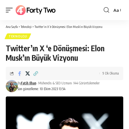
Aa
Yazı
Tipi
Ana Sayfa
>
Teknoloji
>
Twitter’ın X ‘e Dönüşmesi: Elon Musk’ın Büyük Vizyonu
Boyutlan
TEKNOLOJI
Twitter’ın X ‘e Dönüşmesi: Elon
Musk’ın Büyük Vizyonu
9 Dk Okuma
By
Fatih Ilhan
- Mühendis & SEO Uzmanı
144 Görüntülemeler
Son güncelleme: 10 Ekim 2023 13:54