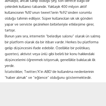
almalıyız, ancak sahip olduğu şey, son derece bağlı bir
çekirdek kullanıcı tabanıdır. Yaklaşık 400 milyon aktif
kullanıcısının %10’unun tweet’lerin %92’sinden sorumlu
olduğu tahmin ediliyor. Süper kullanıcıları sık sık gönderi
yapar ve serviste gezinirken birbirleriyle etkileşime girer,
tartışır.
Bunun yanı sıra, internetin “belediye salonu” olarak ün salmış
bir platform olarak da bir itibarı vardır. Herkes bu platforma
gelip düşüncesini ifade edebilir. Özellikle bir politikacı,
gazeteci, aktivist veya ünlü gibi belirli bir konu hakkındaki
düşüncelerini öğrenmek istiyorsak, genellikle bakılacak ilk
yerdir.
İstatistikler, Twitter/X’in ABD’de kullanılma nedenlerinin
“haber almak” ve “eğlence” olduğunu göstermektedir.