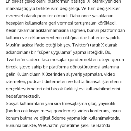
En dikkat çekici olanı, platformun basitçe ‘X’ olarak yeniden
markalaştığıyla birlikte isim değişikliği. Ve tüm değişiklikler
evrensel olarak popüler olmadı. Daha önce yasaklanan
hesapları kullanıcılara geri vermesi tartışmaları körükledi.
Kesin rakamlar açıklanmamasına rağmen, bunun platformdan
kullanıcı ve reklamverenlerin çıktığına dair haberler yapıldı.
Musk’ın açıkça ifade ettiği bir şey, Twitter’ı (artık X olarak
adlandırılan) bir “süper uygulama” yapma isteğidir. Bu,
Twitter’ın sadece kısa mesajlar göndermekten öteye geçen
birçok işleve sahip bir platforma dönüştürülmesi anlamına
gelir. Kullanıcıların X üzerinden alışveriş yapmaları, video
izlemeleri, podcast dinlemeleri ve hatta finansal işlemlerini
gerçekleştirmeleri gibi birçok farklı işlevi kullanabilmelerini
hedeflemektedir.
Sosyal kullanımların yanı sıra (mesajlaşma gibi), yayıncılık
(birden çok kişiye mesaj gönderme), video konferans, oyun,
konum bulma ve dijital ödeme yapma için kullanılmaktadır.
Bununla birlikte, WeChat’in yönetilme şekli ile Batı’da