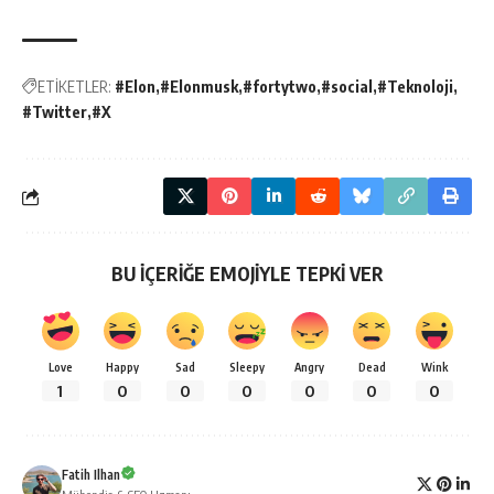
ETİKETLER:
#Elon
#Elonmusk
#fortytwo
#social
#Teknoloji
#Twitter
#X
BU İÇERİĞE EMOJİYLE TEPKİ VER
Love
Happy
Sad
Sleepy
Angry
Dead
Wink
1
0
0
0
0
0
0
Fatih Ilhan