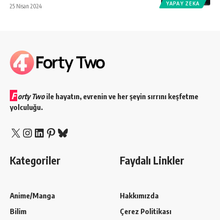
YAPAY ZEKA
25 Nisan 2024
F
orty Two
ile hayatın, evrenin ve her şeyin sırrını keşfetme
yolculuğu.
X
Instagram
LinkedIn
Pinterest
Bluesky
Kategoriler
Faydalı Linkler
Anime/Manga
Hakkımızda
Bilim
Çerez Politikası