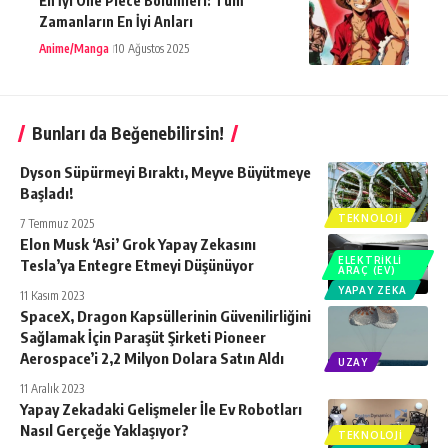
En İyi One Piece Bölümleri: Tüm
Zamanların En İyi Anları
Anime/Manga
10 Ağustos 2025
Bunları da Beğenebilirsin!
Dyson Süpürmeyi Bıraktı, Meyve Büyütmeye
Başladı!
TEKNOLOJI
7 Temmuz 2025
Elon Musk ‘Asi’ Grok Yapay Zekasını
ELEKTRIKLI
Tesla’ya Entegre Etmeyi Düşünüyor
ARAÇ (EV)
YAPAY ZEKA
11 Kasım 2023
SpaceX, Dragon Kapsüllerinin Güvenilirliğini
Sağlamak İçin Paraşüt Şirketi Pioneer
Aerospace’i 2,2 Milyon Dolara Satın Aldı
UZAY
11 Aralık 2023
Yapay Zekadaki Gelişmeler İle Ev Robotları
Nasıl Gerçeğe Yaklaşıyor?
TEKNOLOJI