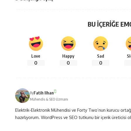
BU İÇERİĞE EM
Love
Happy
Sad
S
0
0
0
Fatih Ilhan
By
Mühendis & SEO Uzmanı
Elektrik-Elektronik Mühendisi ve Forty Two’nun kurucu ortağı
hazırlıyorum. WordPress ve SEO tutkunu bir içerik üreticisi 