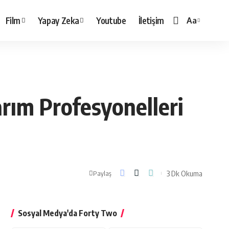
Film
Yapay Zeka
Youtube
İletişim
Aa
Yazı
Tipi
Boyutlandırı
arım Profesyonelleri
3 Dk Okuma
Paylaş
Sosyal Medya'da Forty Two