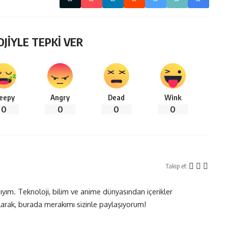
OJİYLE TEPKİ VER
leepy
Angry
Dead
Wink
0
0
0
0
Takip et:
yım. Teknoloji, bilim ve anime dünyasından içerikler
olarak, burada merakımı sizinle paylaşıyorum!