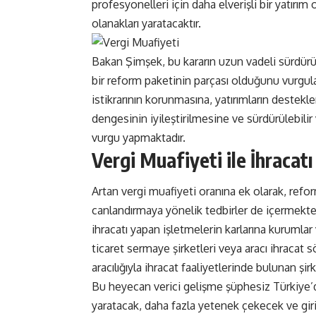
profesyonelleri için daha elverişli bir yatırı
olanakları yaratacaktır.
Bakan Şimşek, bu kararın uzun vadeli sürdür
bir reform paketinin parçası olduğunu vurgu
istikrarının korunmasına, yatırımların destekl
dengesinin iyileştirilmesine ve sürdürülebilir 
vurgu yapmaktadır.
Vergi Muafiyeti ile İhracat
Artan vergi muafiyeti oranına ek olarak, refo
canlandırmaya yönelik tedbirler de içermekted
ihracatı yapan işletmelerin karlarına kurumlar
ticaret sermaye şirketleri veya aracı ihracat s
aracılığıyla ihracat faaliyetlerinde bulunan şirk
Bu heyecan verici gelişme şüphesiz Türkiye’de
yaratacak, daha fazla yetenek çekecek ve giriş