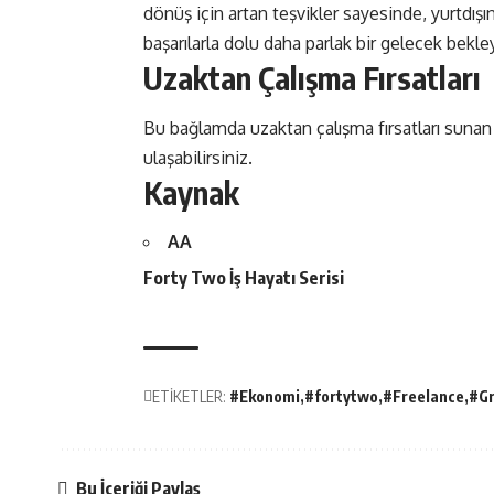
dönüş için artan teşvikler sayesinde, yurtdış
başarılarla dolu daha parlak bir gelecek bekley
Uzaktan Çalışma Fırsatları
Bu bağlamda uzaktan çalışma fırsatları sunan
ulaşabilirsiniz.
Kaynak
AA
Forty Two İş Hayatı Serisi
ETİKETLER:
#Ekonomi
#fortytwo
#Freelance
#Gr
Bu İçeriği Paylaş