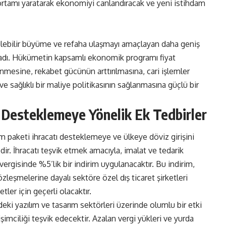
m ortamı yaratarak ekonomiyi canlandıracak ve yeni istihdam
ülebilir büyüme ve refaha ulaşmayı amaçlayan daha geniş
ladı. Hükümetin kapsamlı ekonomik programı fiyat
enmesine, rekabet gücünün arttırılmasına, cari işlemler
ve sağlıklı bir maliye politikasının sağlanmasına güçlü bir
ı Desteklemeye Yönelik Ek Tedbirler
rm paketi ihracatı desteklemeye ve ülkeye döviz girişini
ir. İhracatı teşvik etmek amacıyla, imalat ve tedarik
 vergisinde %5’lik bir indirim uygulanacaktır. Bu indirim,
özleşmelerine dayalı sektöre özel dış ticaret şirketleri
etler için geçerli olacaktır.
ki yazılım ve tasarım sektörleri üzerinde olumlu bir etki
imciliği teşvik edecektir. Azalan vergi yükleri ve yurda