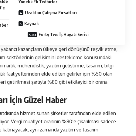
Elde
Yönelik Ek Tedbirler
0’e
Uzaktan Çalışma Fırsatları
Kaynak
Haber
Forty Two İş Hayatı Serisi
yabancı kazançların ülkeye geri dönüşünü teşvik etme,
ım sektörlerinin gelişimini destekleme konusundaki
 mimarlık, mühendislik, yazılım geliştirme, tasarım, bilgi
lık faaliyetlerinden elde edilen gelirler için %50 olan
ri getirilmesi şartıyla %80 gibi etkileyici bir orana
rı İçin Güzel Haber
rtdışında hizmet sunan şirketler tarafından elde edilen
lıyor. Vergi muafiyet oranının %80’e çıkarılması sadece
le kalmayacak, aynı zamanda yazılım ve tasarım