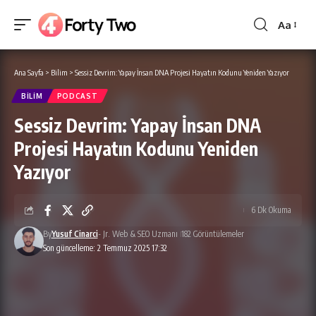
Aa
Yazı
Tipi
Boyutlan
Ana Sayfa
>
Bilim
>
Sessiz Devrim: Yapay İnsan DNA Projesi Hayatın Kodunu Yeniden Yazıyor
BILIM
PODCAST
Sessiz Devrim: Yapay İnsan DNA
Projesi Hayatın Kodunu Yeniden
Yazıyor
6 Dk Okuma
By
Yusuf Cinarci
- Jr. Web & SEO Uzmanı
182 Görüntülemeler
Son güncelleme: 2 Temmuz 2025 17:32