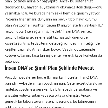
olanı çözmek adına bir başyapıttı. Ancak bu sefer anlatı
değişiyor. Bu, hayatın el yazmasını okumakla ilgili değil—onu
yazmakla ilgili. Ve burada hem zekâ hem de gerilim yatıyor.
Projenin finansmanı, dünyanın en büyük tıbbi hayır kurumu
olan Wellcome Trust’tan gelen 10 milyon sterlin (yaklaşık 11.7
milyon dolar) ile sağlanmış. Hedef? İnsan DNA sentezi
gücünü kullanarak, rejeneratif tıp, hastalık direnci ve
kişiselleştirilmiş tedavilerin geleceği için devrim niteliğinde
keşifler yapmak. Ama riskler büyük. Vaadin gölgelerinde
kötüye kullanım, tasarlanmış genler ve etik kaos korkuları da
bulunuyor.
İnsan DNA’sı: Şimdi Plan Şeklinde Mevcut
Vücudumuzdaki her hücre (kırmızı kan hücreleri hariç) DNA
barındırır—bedenimizin büyük mimarı. Geleneksel olarak, bu
molekül çözülmesi gereken bir bilmecedir ve sıralama ve
analizler yoluyla sırları yavaşça ortaya çıkmıştır. Ancak
genetik bir laboratuvarın steril huzurunda, bu bilmecenin
artık yeniden yazıldığını görebiliyoruz.