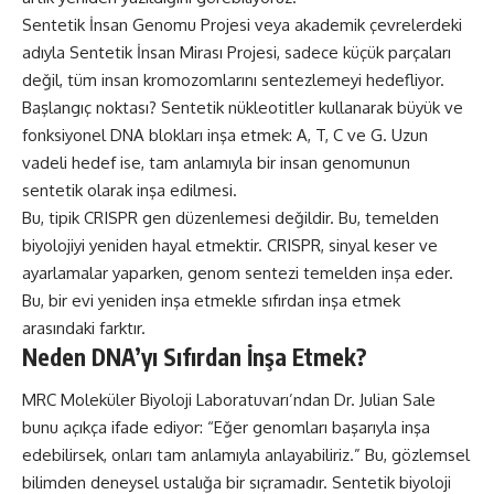
Sentetik İnsan Genomu Projesi veya akademik çevrelerdeki
adıyla Sentetik İnsan Mirası Projesi, sadece küçük parçaları
değil, tüm insan kromozomlarını sentezlemeyi hedefliyor.
Başlangıç noktası? Sentetik nükleotitler kullanarak büyük ve
fonksiyonel DNA blokları inşa etmek: A, T, C ve G. Uzun
vadeli hedef ise, tam anlamıyla bir insan genomunun
sentetik olarak inşa edilmesi.
Bu, tipik CRISPR gen düzenlemesi değildir. Bu, temelden
biyolojiyi yeniden hayal etmektir. CRISPR, sinyal keser ve
ayarlamalar yaparken, genom sentezi temelden inşa eder.
Bu, bir evi yeniden inşa etmekle sıfırdan inşa etmek
arasındaki farktır.
Neden DNA’yı Sıfırdan İnşa Etmek?
MRC Moleküler Biyoloji Laboratuvarı’ndan Dr. Julian Sale
bunu
açıkça ifade ediyor
: “Eğer genomları başarıyla inşa
edebilirsek, onları tam anlamıyla anlayabiliriz.” Bu, gözlemsel
bilimden deneysel ustalığa bir sıçramadır. Sentetik biyoloji