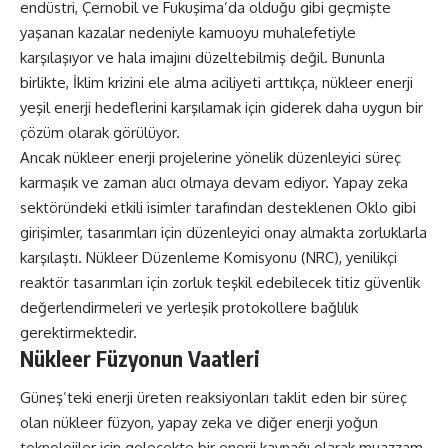
endüstri, Çernobil ve Fukuşima’da olduğu gibi geçmişte
yaşanan kazalar nedeniyle kamuoyu muhalefetiyle
karşılaşıyor ve hala imajını düzeltebilmiş değil. Bununla
birlikte, İklim krizini ele alma aciliyeti arttıkça, nükleer enerji
yeşil enerji hedeflerini karşılamak için giderek daha uygun bir
çözüm olarak görülüyor.
Ancak nükleer enerji projelerine yönelik düzenleyici süreç
karmaşık ve zaman alıcı olmaya devam ediyor. Yapay zeka
sektöründeki etkili isimler tarafından desteklenen
Oklo
gibi
girişimler, tasarımları için düzenleyici onay almakta zorluklarla
karşılaştı. Nükleer Düzenleme Komisyonu (NRC), yenilikçi
reaktör tasarımları için zorluk teşkil edebilecek titiz güvenlik
değerlendirmeleri ve yerleşik protokollere bağlılık
gerektirmektedir.
Nükleer Füzyonun Vaatleri
Güneş’teki enerji üreten reaksiyonları taklit eden bir süreç
olan nükleer füzyon, yapay zeka ve diğer enerji yoğun
teknolojiler için gelecekte bir enerji kaynağı olarak muazzam