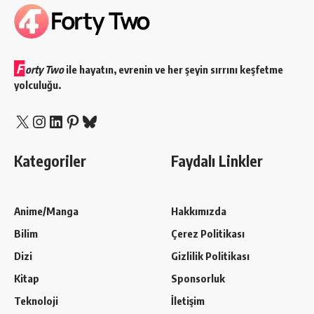
F
orty Two
ile hayatın, evrenin ve her şeyin sırrını keşfetme
yolculuğu.
X
Instagram
LinkedIn
Pinterest
Bluesky
Kategoriler
Faydalı Linkler
Anime/Manga
Hakkımızda
Bilim
Çerez Politikası
Dizi
Gizlilik Politikası
Kitap
Sponsorluk
Teknoloji
İletişim