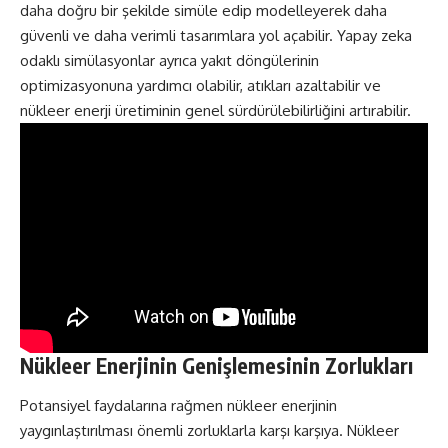
daha doğru bir şekilde simüle edip modelleyerek daha
güvenli ve daha verimli tasarımlara yol açabilir. Yapay zeka
odaklı simülasyonlar ayrıca yakıt döngülerinin
optimizasyonuna yardımcı olabilir, atıkları azaltabilir ve
nükleer enerji üretiminin genel sürdürülebilirliğini artırabilir.
Nükleer Enerjinin Genişlemesinin Zorlukları
Potansiyel faydalarına rağmen nükleer enerjinin
yaygınlaştırılması önemli zorluklarla karşı karşıya. Nükleer