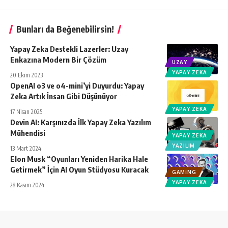
Bunları da Beğenebilirsin!
Yapay Zeka Destekli Lazerler: Uzay
Enkazına Modern Bir Çözüm
UZAY
YAPAY ZEKA
20 Ekim 2023
OpenAI o3 ve o4-mini’yi Duyurdu: Yapay
Zeka Artık İnsan Gibi Düşünüyor
YAPAY ZEKA
17 Nisan 2025
Devin AI: Karşınızda İlk Yapay Zeka Yazılım
Mühendisi
YAPAY ZEKA
YAZILIM
13 Mart 2024
Elon Musk “Oyunları Yeniden Harika Hale
Getirmek” İçin AI Oyun Stüdyosu Kuracak
GAMING
YAPAY ZEKA
28 Kasım 2024