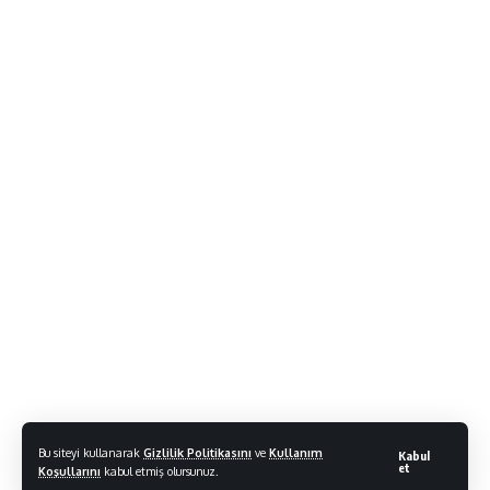
Bu siteyi kullanarak
Gizlilik Politikasını
ve
Kullanım
Kabul
et
Koşullarını
kabul etmiş olursunuz.