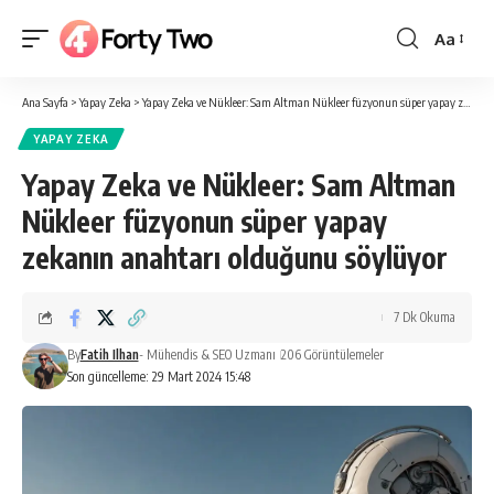
Aa
Yazı
Tipi
Ana Sayfa
>
Yapay Zeka
>
Yapay Zeka ve Nükleer: Sam Altman Nükleer füzyonun süper yapay zekanın anahtarı olduğunu söylüyor
Boyutlan
YAPAY ZEKA
Yapay Zeka ve Nükleer: Sam Altman
Nükleer füzyonun süper yapay
zekanın anahtarı olduğunu söylüyor
7 Dk Okuma
By
Fatih Ilhan
- Mühendis & SEO Uzmanı
206 Görüntülemeler
Son güncelleme: 29 Mart 2024 15:48