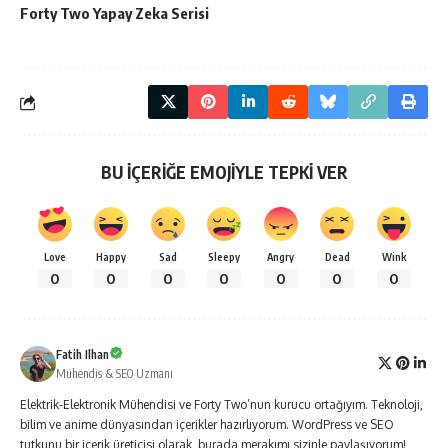
Forty Two Yapay Zeka Serisi
BU İÇERİĞE EMOJİYLE TEPKİ VER
Love
Happy
Sad
Sleepy
Angry
Dead
Wink
0
0
0
0
0
0
0
Fatih Ilhan
Mühendis & SEO Uzmanı
Elektrik-Elektronik Mühendisi ve Forty Two’nun kurucu ortağıyım. Teknoloji,
bilim ve anime dünyasından içerikler hazırlıyorum. WordPress ve SEO
tutkunu bir içerik üreticisi olarak, burada merakımı sizinle paylaşıyorum!