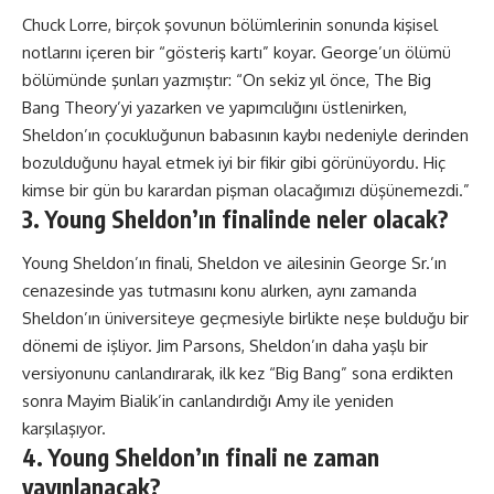
Chuck Lorre, birçok şovunun bölümlerinin sonunda kişisel
notlarını içeren bir “gösteriş kartı” koyar. George’un ölümü
bölümünde şunları yazmıştır: “On sekiz yıl önce, The Big
Bang Theory’yi yazarken ve yapımcılığını üstlenirken,
Sheldon’ın çocukluğunun babasının kaybı nedeniyle derinden
bozulduğunu hayal etmek iyi bir fikir gibi görünüyordu. Hiç
kimse bir gün bu karardan pişman olacağımızı düşünemezdi.”
3. Young Sheldon’ın finalinde neler olacak?
Young Sheldon’ın finali, Sheldon ve ailesinin George Sr.’ın
cenazesinde yas tutmasını konu alırken, aynı zamanda
Sheldon’ın üniversiteye geçmesiyle birlikte neşe bulduğu bir
dönemi de işliyor. Jim Parsons, Sheldon’ın daha yaşlı bir
versiyonunu canlandırarak, ilk kez “Big Bang” sona erdikten
sonra Mayim Bialik’in canlandırdığı Amy ile yeniden
karşılaşıyor.
4. Young Sheldon’ın finali ne zaman
yayınlanacak?