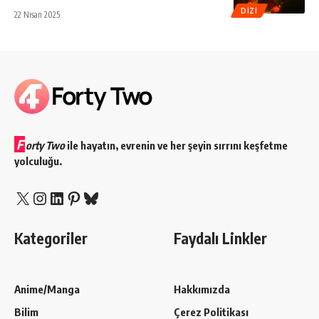
DIZI
22 Nisan 2025
F
orty Two
ile hayatın, evrenin ve her şeyin sırrını keşfetme
yolculuğu.
X
Instagram
LinkedIn
Pinterest
Bluesky
Kategoriler
Faydalı Linkler
Anime/Manga
Hakkımızda
Bilim
Çerez Politikası