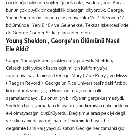
çocukluğu hakkında söylediği pek çok şeyi değiştirdi. Ancak
bunun çok büyük bir değişiklik olacağını biliyorduk. George,
Young Sheldon’ın sonuna ulaşamayacaktı.Ve 7. Sezonun 12.
bölümünde “Yeni Bir Ev ve Geleneksel Teksas İşkencesi”nde
de George Cooper Sr. kalp krizinden öldü.
Young Sheldon , George’un Ölümünü Nasıl
Ele Aldı?
Cooper’lar büyük değişikliklerin eşiğindeydi. Sheldon,
Caltech’teki yüksek lisans eğitimi için Kaliforniya’ya
taşınmaya hazırlanırken George, Mary ( Zoe Perry ) ve Missy
( Raegan Revord ), George’un Rice Üniversitesi’ndeki futbol
koçu olarak yeni işi için Houston’a taşınmanın ilk
aşamalarındaydı. Bu onun için bir rüyanın gerçekleşmesiydi.
Sheldon bu taşınmadan dolayı ailesine kızmıştı çünkü artık bir
evi olmayacağını düşünüyordu. Değişimle arası pek iyi değil
ve ülke çapında yaptığı hareket biçiminde büyük bir
değişimle karşı karşıyaydı.O sabah George her zamanki gibi