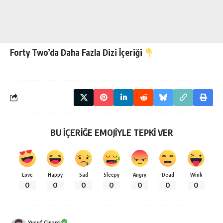
Forty Two’da Daha Fazla
Dizi
İçeriği
BU İÇERİĞE EMOJİYLE TEPKİ VER
Love
Happy
Sad
Sleepy
Angry
Dead
Wink
0
0
0
0
0
0
0
Yusuf Cinarci