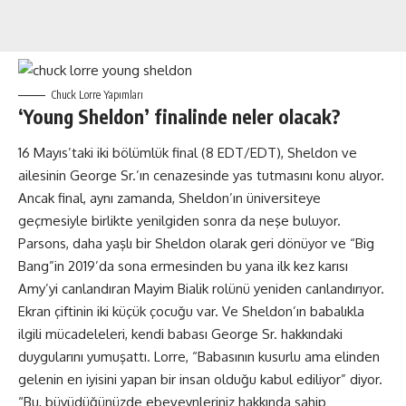
Chuck Lorre Yapımları
‘Young Sheldon’ finalinde neler olacak?
16 Mayıs’taki iki bölümlük final (8 EDT/EDT), Sheldon ve
ailesinin George Sr.’ın cenazesinde yas tutmasını konu alıyor.
Ancak final, aynı zamanda, Sheldon’ın üniversiteye
geçmesiyle birlikte yenilgiden sonra da neşe buluyor.
Parsons, daha yaşlı bir Sheldon olarak geri dönüyor ve “Big
Bang”in 2019’da sona ermesinden bu yana ilk kez karısı
Amy’yi canlandıran Mayim Bialik rolünü yeniden canlandırıyor.
Ekran çiftinin iki küçük çocuğu var. Ve Sheldon’ın babalıkla
ilgili mücadeleleri, kendi babası George Sr. hakkındaki
duygularını yumuşattı. Lorre, “Babasının kusurlu ama elinden
gelenin en iyisini yapan bir insan olduğu kabul ediliyor” diyor.
“Bu, büyüdüğünüzde ebeveynleriniz hakkında sahip