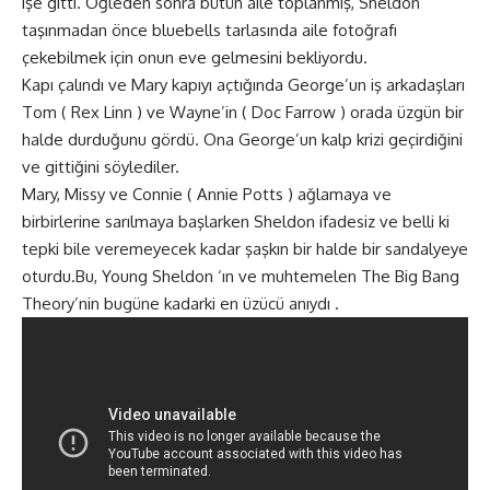
işe gitti. Öğleden sonra bütün aile toplanmış, Sheldon
taşınmadan önce bluebells tarlasında aile fotoğrafı
çekebilmek için onun eve gelmesini bekliyordu.
Kapı çalındı ​​ve Mary kapıyı açtığında George’un iş arkadaşları
Tom ( Rex Linn ) ve Wayne’in ( Doc Farrow ) orada üzgün bir
halde durduğunu gördü. Ona George’un kalp krizi geçirdiğini
ve gittiğini söylediler.
Mary, Missy ve Connie ( Annie Potts ) ağlamaya ve
birbirlerine sarılmaya başlarken Sheldon ifadesiz ve belli ki
tepki bile veremeyecek kadar şaşkın bir halde bir sandalyeye
oturdu.Bu,
Young Sheldon
‘ın ve muhtemelen The Big Bang
Theory’nin bugüne kadarki en üzücü anıydı .