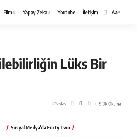
Film
Yapay Zeka
Youtube
İletişim
Aa
Yazı
Tipi
Boyutlandırı
ebilirliğin Lüks Bir
8 Dk Okuma
Paylaş
Sosyal Medya'da Forty Two