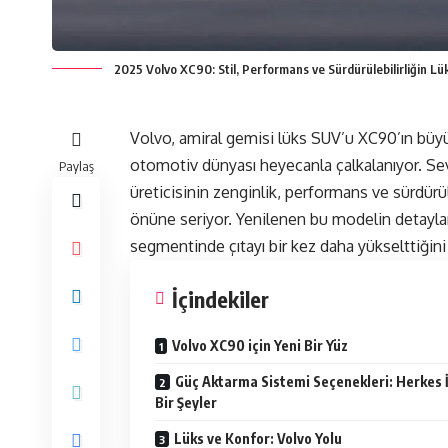
2025 Volvo XC90: Stil, Performans ve Sürdürülebilirliğin Lük
Volvo
, amiral gemisi lüks SUV’u XC90’ın bü
otomotiv dünyası heyecanla çalkalanıyor. Se
Paylaş
üreticisinin zenginlik, performans ve sürdürül
önüne seriyor. Yenilenen bu modelin detayl
segmentinde çıtayı bir kez daha yükselttiğin
İçindekiler
Volvo XC90 için Yeni Bir Yüz
Güç Aktarma Sistemi Seçenekleri: Herkes 
Bir Şeyler
Lüks ve Konfor: Volvo Yolu