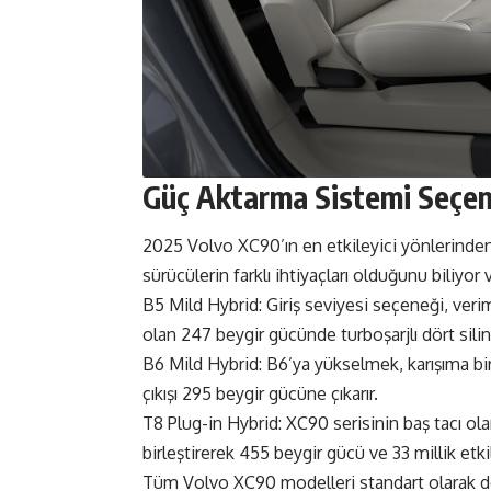
Güç Aktarma Sistemi Seçene
2025 Volvo XC90’ın en etkileyici yönlerinden 
sürücülerin farklı ihtiyaçları olduğunu biliyor
B5 Mild Hybrid: Giriş seviyesi seçeneği, ver
olan 247 beygir gücünde turboşarjlı dört silin
B6 Mild Hybrid: B6’ya yükselmek, karışıma bir
çıkışı 295 beygir gücüne çıkarır.
T8 Plug-in Hybrid: XC90 serisinin baş tacı ola
birleştirerek 455 beygir gücü ve 33 millik etk
Tüm Volvo XC90 modelleri standart olarak dör