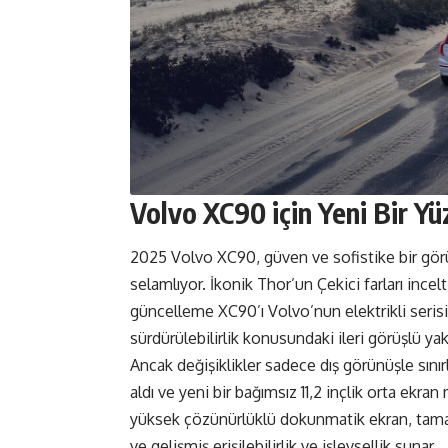
Volvo XC90 için Yeni Bir Yü
2025 Volvo XC90, güven ve sofistike bir gör
selamlıyor. İkonik Thor’un Çekici farları ince
güncelleme XC90’ı Volvo’nun elektrikli seris
sürdürülebilirlik konusundaki ileri görüşlü yakl
Ancak değişiklikler sadece dış görünüşle sını
aldı ve yeni bir bağımsız 11,2 inçlik orta ekr
yüksek çözünürlüklü dokunmatik ekran, tamam
ve gelişmiş erişilebilirlik ve işlevsellik sunar.