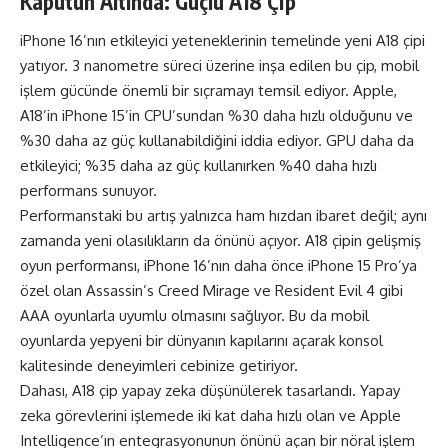
Kaputun Altında: Güçlü A18 Çip
iPhone 16’nın etkileyici yeteneklerinin temelinde yeni A18 çipi
yatıyor. 3 nanometre süreci üzerine inşa edilen bu çip, mobil
işlem gücünde önemli bir sıçramayı temsil ediyor. Apple,
A18’in iPhone 15’in CPU’sundan %30 daha hızlı olduğunu ve
%30 daha az güç kullanabildiğini iddia ediyor. GPU daha da
etkileyici; %35 daha az güç kullanırken %40 daha hızlı
performans sunuyor.
Performanstaki bu artış yalnızca ham hızdan ibaret değil; aynı
zamanda yeni olasılıkların da önünü açıyor. A18 çipin gelişmiş
oyun performansı, iPhone 16’nın daha önce iPhone 15 Pro’ya
özel olan Assassin’s Creed Mirage ve Resident Evil 4 gibi
AAA oyunlarla uyumlu olmasını sağlıyor. Bu da mobil
oyunlarda yepyeni bir dünyanın kapılarını açarak konsol
kalitesinde deneyimleri cebinize getiriyor.
Dahası, A18 çip yapay zeka düşünülerek tasarlandı. Yapay
zeka görevlerini işlemede iki kat daha hızlı olan ve Apple
Intelligence’ın entegrasyonunun önünü açan bir nöral işlem