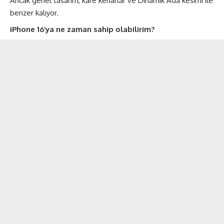
Ancak genel tasarım, kare kenarlar ve Dinamik Ada kesimi ile
benzer kalıyor.
iPhone 16’ya ne zaman sahip olabilirim?