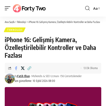
Aa
Yazı
Tipi
Ana Sayfa
>
Teknoloji
>
iPhone 16: Gelişmiş Kamera, Özelleştirilebilir Kontroller ve Daha Fazlası
Boyutlan
TEKNOLOJI
iPhone 16: Gelişmiş Kamera,
Özelleştirilebilir Kontroller ve Daha
Fazlası
13 Dk Okuma
By
Fatih Ilhan
- Mühendis & SEO Uzmanı
156 Görüntülemeler
Son güncelleme: 10 Eylül 2024 08:00