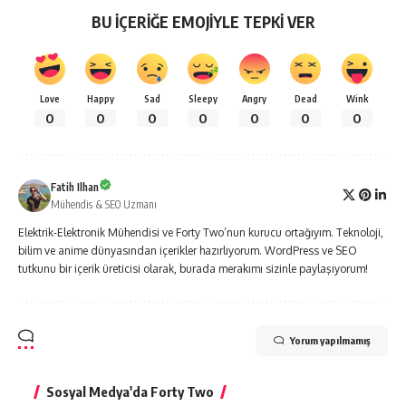
BU İÇERİĞE EMOJİYLE TEPKİ VER
Love
Happy
Sad
Sleepy
Angry
Dead
Wink
0
0
0
0
0
0
0
Fatih Ilhan
Mühendis & SEO Uzmanı
Elektrik-Elektronik Mühendisi ve Forty Two’nun kurucu ortağıyım. Teknoloji,
bilim ve anime dünyasından içerikler hazırlıyorum. WordPress ve SEO
tutkunu bir içerik üreticisi olarak, burada merakımı sizinle paylaşıyorum!
Yorum yapılmamış
Sosyal Medya'da Forty Two