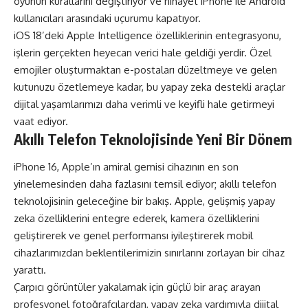
oyunun kurallarını değiştiriyor ve nihayet iPhone ile Android
kullanıcıları arasındaki uçurumu kapatıyor.
iOS 18’deki Apple Intelligence özelliklerinin entegrasyonu,
işlerin gerçekten heyecan verici hale geldiği yerdir. Özel
emojiler oluşturmaktan e-postaları düzeltmeye ve gelen
kutunuzu özetlemeye kadar, bu yapay zeka destekli araçlar
dijital yaşamlarımızı daha verimli ve keyifli hale getirmeyi
vaat ediyor.
Akıllı Telefon Teknolojisinde Yeni Bir Dönem
iPhone 16, Apple’ın amiral gemisi cihazının en son
yinelemesinden daha fazlasını temsil ediyor; akıllı telefon
teknolojisinin geleceğine bir bakış. Apple, gelişmiş yapay
zeka özelliklerini entegre ederek, kamera özelliklerini
geliştirerek ve genel performansı iyileştirerek mobil
cihazlarımızdan beklentilerimizin sınırlarını zorlayan bir cihaz
yarattı.
Çarpıcı görüntüler yakalamak için güçlü bir araç arayan
profesyonel fotoğrafçılardan, yapay zeka yardımıyla dijital