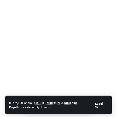
Bu siteyi kullanarak
Gizlilik Politikasını
ve
Kullanım
Kabul
et
Koşullarını
kabul etmiş olursunuz.