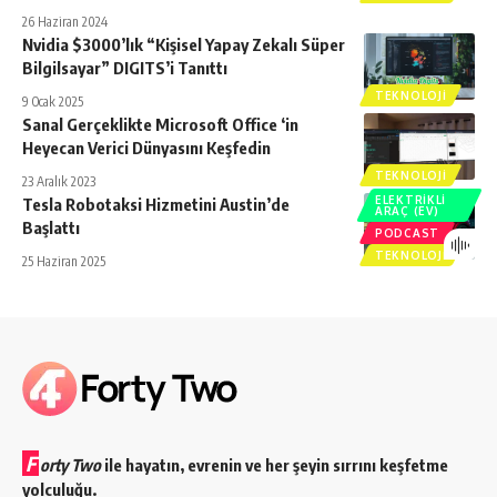
26 Haziran 2024
Nvidia $3000’lık “Kişisel Yapay Zekalı Süper
Bilgilsayar” DIGITS’i Tanıttı
TEKNOLOJI
9 Ocak 2025
Sanal Gerçeklikte Microsoft Office ‘in
Heyecan Verici Dünyasını Keşfedin
TEKNOLOJI
23 Aralık 2023
ELEKTRIKLI
Tesla Robotaksi Hizmetini Austin’de
ARAÇ (EV)
Başlattı
PODCAST
TEKNOLOJI
25 Haziran 2025
F
orty Two
ile hayatın, evrenin ve her şeyin sırrını keşfetme
yolculuğu.