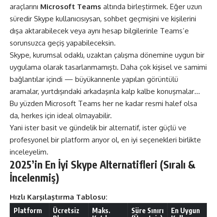
araçlarını
Microsoft Teams
altında birleştirmek. Eğer uzun
süredir Skype kullanıcısıysan, sohbet geçmişini ve kişilerini
dışa aktarabilecek veya aynı hesap bilgilerinle Teams’e
sorunsuzca geçiş yapabileceksin.
Skype, kurumsal odaklı, uzaktan çalışma dönemine uygun bir
uygulama olarak tasarlanmamıştı. Daha çok kişisel ve samimi
bağlantılar içindi — büyükannenle yapılan görüntülü
aramalar, yurtdışındaki arkadaşınla kalp kalbe konuşmalar…
Bu yüzden Microsoft Teams her ne kadar resmi halef olsa
da, herkes için ideal olmayabilir.
Yani ister basit ve gündelik bir alternatif, ister güçlü ve
profesyonel bir platform arıyor ol, en iyi seçenekleri birlikte
inceleyelim.
2025’in En İyi Skype Alternatifleri (Sıralı &
İncelenmiş)
Hızlı Karşılaştırma Tablosu:
Platform
Ücretsiz
Maks.
Süre Sınırı
En Uygun