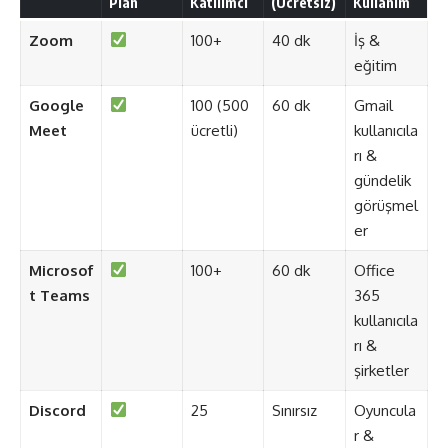
Plan
Katılımcı
(Ücretsiz)
Kullanım
Zoom
100+
40 dk
İş &
eğitim
Google
100 (500
60 dk
Gmail
Meet
ücretli)
kullanıcıla
rı &
gündelik
görüşmel
er
Microsof
100+
60 dk
Office
t Teams
365
kullanıcıla
rı &
şirketler
Discord
25
Sınırsız
Oyuncula
r &