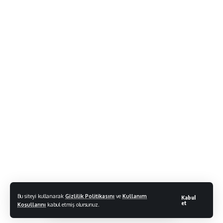
Bu siteyi kullanarak
Gizlilik Politikasını
ve
Kullanım
Kabul
et
Koşullarını
kabul etmiş olursunuz.