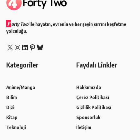
F
orty Two
ile hayatın, evrenin ve her şeyin sırrını keşfetme
yolculuğu.
X
Instagram
LinkedIn
Pinterest
Bluesky
Kategoriler
Faydalı Linkler
Anime/Manga
Hakkımızda
Bilim
Çerez Politikası
Dizi
Gizlilik Politikası
Kitap
Sponsorluk
Teknoloji
İletişim