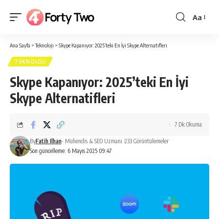
Aa
Yazı
Tipi
Ana Sayfa
>
Teknoloji
>
Skype Kapanıyor: 2025’teki En İyi Skype Alternatifleri
Boyutlan
TEKNOLOJI
Skype Kapanıyor: 2025’teki En İyi
Skype Alternatifleri
7 Dk Okuma
By
Fatih Ilhan
- Mühendis & SEO Uzmanı
233 Görüntülemeler
Son güncelleme: 6 Mayıs 2025 09:47