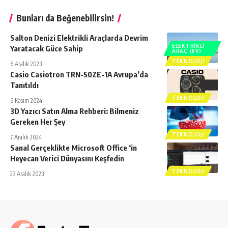
Bunları da Beğenebilirsin!
Salton Denizi Elektrikli Araçlarda Devrim
ELEKTRIKLI
Yaratacak Güce Sahip
ARAÇ (EV)
TEKNOLOJI
6 Aralık 2023
Casio Casiotron TRN-50ZE-1A Avrupa’da
Tanıtıldı
TEKNOLOJI
6 Kasım 2024
3D Yazıcı Satın Alma Rehberi: Bilmeniz
Gereken Her Şey
TEKNOLOJI
7 Aralık 2024
Sanal Gerçeklikte Microsoft Office ‘in
Heyecan Verici Dünyasını Keşfedin
TEKNOLOJI
23 Aralık 2023