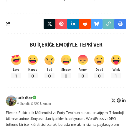
BU İÇERİĞE EMOJİYLE TEPKİ VER
Love
Happy
Sad
Sleepy
Angry
Dead
Wink
1
0
0
0
0
0
1
Fatih Ilhan
Mühendis & SEO Uzmanı
Elektrik-Elektronik Mühendisi ve Forty Two’nun kurucu ortağıyım. Teknoloji,
bilim ve anime dünyasından içerikler hazırlıyorum. WordPress ve SEO
tutkunu bir içerik üreticisi olarak, burada merakımı sizinle paylaşıyorum!