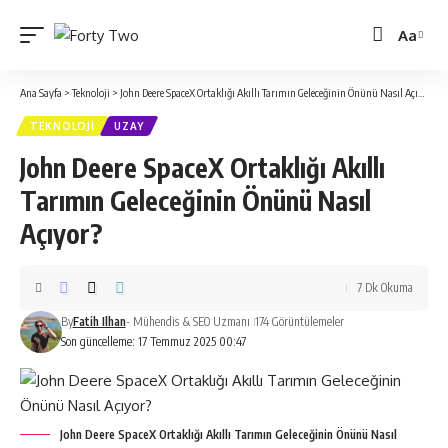
Aa
Yazı
Tipi
Ana Sayfa
>
Teknoloji
>
John Deere SpaceX Ortaklığı Akıllı Tarımın Geleceğinin Önünü Nasıl Açıyor?
Boyutlan
TEKNOLOJI
UZAY
John Deere SpaceX Ortaklığı Akıllı
Tarımın Geleceğinin Önünü Nasıl
Açıyor?
7 Dk Okuma
By
Fatih Ilhan
- Mühendis & SEO Uzmanı
174 Görüntülemeler
Son güncelleme: 17 Temmuz 2025 00:47
John Deere SpaceX Ortaklığı Akıllı Tarımın Geleceğinin Önünü Nasıl