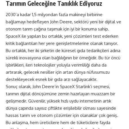
Tarımın Geleceğine Tanıklık Ediyoruz
2030’a kadar 1,5 milyondan fazla makineyi birbirine
bağlamayı hedefleyen John Deere, sektörü yeni bir dijital ve
otonom tarım çağına taşımak için iyi bir konuma sahip.
SpaceX ile yapılan bu ortaklık, yeni çözümleri test ederken
kritik bağlantıları her yere genişletmelerine olanak tanıyor.
Bu ortaklık, her iki şirketin de küresel gıda tedarikçileri adına
sürekli inovasyona olan bağlılığının bir örneğidir. Bu tür öncü
işbirlikleri, ileri teknolojiler yoluyla verimliliği daha da
artırarak, gelecek nesiller için artan dünya nüfusumuzu
destekleyecek esnek bir gıda arzı sağlayacaktır.
Sonuç olarak, John Deere’in SpaceX Starlink’i seçmesi,
tarımın dijital dönüşümüne zemin hazırlayan muazzam bir
gelişmedir. Güvenilir, yüksek hızlı uydu internetinin artık
dünya çapında sayısız çiftlikte erişilebilir olması sayesinde
hassas tarım ve otonom çözümler için olanaklar çok geniş.
Bu anlaşma, hem üreticilere hem de tüketicilere fayda