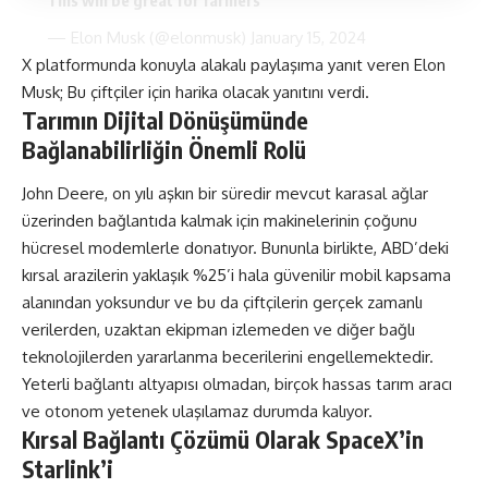
This will be great for farmers
— Elon Musk (@elonmusk)
January 15, 2024
X platformunda konuyla alakalı paylaşıma yanıt veren Elon
Musk; Bu çiftçiler için harika olacak yanıtını verdi.
Tarımın Dijital Dönüşümünde
Bağlanabilirliğin Önemli Rolü
John Deere, on yılı aşkın bir süredir mevcut karasal ağlar
üzerinden bağlantıda kalmak için makinelerinin çoğunu
hücresel modemlerle donatıyor. Bununla birlikte, ABD’deki
kırsal arazilerin yaklaşık %25’i hala güvenilir mobil kapsama
alanından yoksundur ve bu da çiftçilerin gerçek zamanlı
verilerden, uzaktan ekipman izlemeden ve diğer bağlı
teknolojilerden yararlanma becerilerini engellemektedir.
Yeterli bağlantı altyapısı olmadan, birçok hassas tarım aracı
ve otonom yetenek ulaşılamaz durumda kalıyor.
Kırsal Bağlantı Çözümü Olarak SpaceX’in
Starlink’i