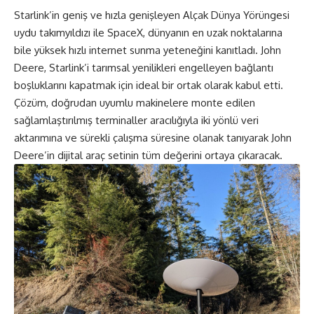
Starlink’in geniş ve hızla genişleyen Alçak Dünya Yörüngesi
uydu takımyıldızı ile SpaceX, dünyanın en uzak noktalarına
bile yüksek hızlı internet sunma yeteneğini kanıtladı. John
Deere, Starlink’i tarımsal yenilikleri engelleyen bağlantı
boşluklarını kapatmak için ideal bir ortak olarak kabul etti.
Çözüm, doğrudan uyumlu makinelere monte edilen
sağlamlaştırılmış terminaller aracılığıyla iki yönlü veri
aktarımına ve sürekli çalışma süresine olanak tanıyarak John
Deere’in dijital araç setinin tüm değerini ortaya çıkaracak.