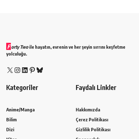
F
orty Two
ile hayatın, evrenin ve her şeyin sırrını keşfetme
yolculuğu.
X
Instagram
LinkedIn
Pinterest
Bluesky
Kategoriler
Faydalı Linkler
Anime/Manga
Hakkımızda
Bilim
Çerez Politikası
Dizi
Gizlilik Politikası