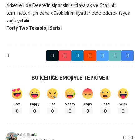
şirketleri de Deere’in siparişini sırtlayarak ve Starlink
terminalleri için daha düşük birim fiyatlar elde ederek fayda
sağlayabilir.
Forty Two Teknoloji Serisi
BU İÇERİĞE EMOJİYLE TEPKİ VER
Love
Happy
Sad
Sleepy
Angry
Dead
Wink
0
0
0
0
0
0
0
Fatih Ilhan