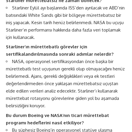
Starliner mürettebatsız ne zaman dönecek?
Starliner Eylül ayı başlarında ISS’den ayrılacak ve ABD’nin
batısındaki White Sands gibi bir bölgeye mürettebatsız bir
iniş yapacak. Kesin tarih henüz belirlenmedi. NASA bu uçuşu
Starliner’ın performansı hakkında daha fazla veri toplamak
için kullanacak.
Starliner’ın mürettebatlı görevler için
sertifikalandırılmasında sonraki adımlar nelerdir?
NASA, operasyonel sertifikasyondan önce başka bir
mürettebatlı test uçuşunun gerekli olup olmayacağını henüz
belirlemedi. Ajans, gerekli değişiklikleri veya ek testleri
değerlendirmeden önce yaklaşan mürettebatsız uçuştan
elde edilen verileri analiz edecektir. Starliner’ı kullanarak
mürettebat rotasyonu görevlerine giden yol bu aşamada
belirsizliğini koruyor.
Bu durum Boeing ve NASA’nın ticari mürettebat
programı hedeflerini nasıl etkiliyor?
Bu şüphesiz Boeing’in operasyonel statüye ulaşma