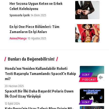
Her Sezona Uygun Keten ve Erkek
Ceket Koleksiyonu
Sponsorlu İçerik
14 Ekim 2025
En İyi One Piece Bölümleri: Tüm
Zamanların En İyi Anları
Anime/Manga
10 Ağustos 2025
Bunları da Beğenebilirsin!
Honda’nın Yeniden Kullanılabilir Roketi
Testi Başarıyla Tamamlandı: SpaceX’e Rakip
UZAY
mi?
PODCAST
20 Haziran 2025
SpaceX Bir İlki Daha Başardı! Polaris Dawn
İlk Özel Uzay Yürüyüşü
UZAY
12 Eylül 2024
Katy Perry’nin Uzay Zaferi: Blue Origin NS-