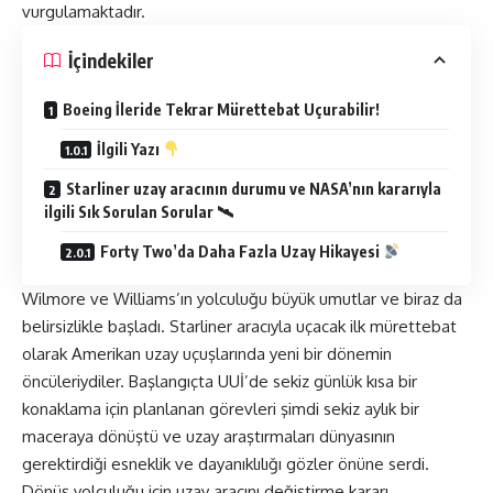
vurgulamaktadır.
İçindekiler
Boeing İleride Tekrar Mürettebat Uçurabilir!
İlgili Yazı
Starliner uzay aracının durumu ve NASA’nın kararıyla
ilgili Sık Sorulan Sorular 🛰
Forty Two’da Daha Fazla Uzay Hikayesi
Wilmore ve Williams’ın yolculuğu büyük umutlar ve biraz da
belirsizlikle başladı. Starliner aracıyla uçacak ilk mürettebat
olarak Amerikan uzay uçuşlarında yeni bir dönemin
öncüleriydiler. Başlangıçta UUİ’de sekiz günlük kısa bir
konaklama için planlanan görevleri şimdi sekiz aylık bir
maceraya dönüştü ve uzay araştırmaları dünyasının
gerektirdiği esneklik ve dayanıklılığı gözler önüne serdi.
Dönüş yolculuğu için uzay aracını değiştirme kararı,