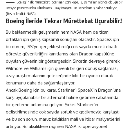
Boeing’in ilk mürettebatlı Starliner uzay kapsülü, Dünya’nın altında olduğu bir
istasyon penceresinden Uluslararası Uzay İstasyonu’na kenetlenmiş halde görülüyor.
(Resim kredisi: NASA)
Boeing İleride Tekrar Mürettebat Uçurabilir!
Bu beklenmedik gelişmenin hem NASA hem de ticari
ortakları için geniş kapsamlı sonuçları olacaktır. SpaceX için
bu durum, ISS’ye gerçekleştirdiği çok sayıda mürettebatlı
görevle güvenilirliğini kanıtlamış olan Dragon kapsülüne
duyulan güvenin bir göstergesidir. Şirketin devreye girerek
Wilmore ve Williams için güvenli bir geri dönüş sağlaması,
uzay araştırmalarının geleceğinde kilit bir oyuncu olarak
konumunu daha da sağlamlaştırıyor.
Ancak Boeing için bu karar, Starliner’ı SpaceX’in Dragon’una
karşı uygulanabilir bir alternatif haline getirme çabalarında
bir gerileme anlamına geliyor. Şirket Starliner’ın
geliştirilmesinde çok sayıda zorluk ve gecikmeyle karşılaştı
ve bu son sorun, maruz kaldıkları mali ve itibar maliyetlerini
artırıyor. Bu aksiliklere rağmen NASA iki operasyonel