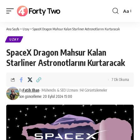
Aa
Yazı
Tipi
Ana Sayfa
>
Uzay
>
SpaceX Dragon Mahsur Kalan Starliner Astronotlarını Kurtaracak
Boyutlan
UZAY
SpaceX Dragon Mahsur Kalan
Starliner Astronotlarını Kurtaracak
7 Dk Okuma
By
Fatih Ilhan
- Mühendis & SEO Uzmanı
141 Görüntülemeler
Son güncelleme: 20 Eylül 2024 15:00