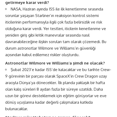
getirmeye karar verdi?
NASA, Haziran ayında ISS ile ilk kenetlenme sırasında
sorunlar yaşayan Starliner’ın reaksiyon kontrol sistemi
iticilerinin performansıyla ilgili çok fazla belirsizlik ve risk
olduğuna karar verdi. Yer testleri, iticilerin kenetlenme ve
yeniden giriş gibi kritik manevralar sırasında nasıl
davranabileceğine ilişkin soruları tam olarak çözemedi. Bu
durum astronotlar Wilmore ve Williams’ın güvenliği
açısından kabul edilemez riskler oluşturdu.
Astronotlar Wilmore ve Williams’a şimdi ne olacak?
Şubat 2023’e kadar ISS’de kalacaklar ve bu tarihte Crew-
9 görevinin bir parçası olarak SpaceX’in Crew Dragon uzay
aracıyla Dünya’ya dönecekler. İlk planda yaklaşık bir hafta
olan kalış süreleri 8 aydan fazla bir süreye uzatıldı. Daha
uzun bir görevi desteklemek için eğitim görüyorlar ve eve
dönüş uçuşlarına kadar değerli çalışmalara katkıda
bulunacaklar.