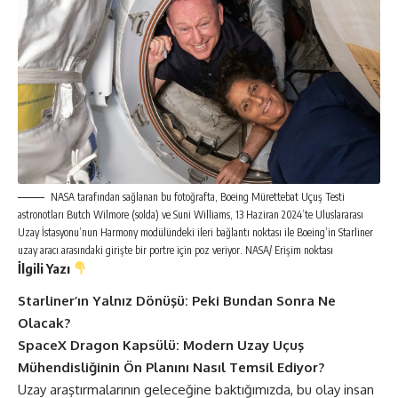
NASA tarafından sağlanan bu fotoğrafta, Boeing Mürettebat Uçuş Testi
astronotları Butch Wilmore (solda) ve Suni Williams, 13 Haziran 2024’te Uluslararası
Uzay İstasyonu’nun Harmony modülündeki ileri bağlantı noktası ile Boeing’in Starliner
uzay aracı arasındaki girişte bir portre için poz veriyor. NASA/ Erişim noktası
İlgili Yazı
Starliner’ın Yalnız Dönüşü: Peki Bundan Sonra Ne
Olacak?
SpaceX Dragon Kapsülü: Modern Uzay Uçuş
Mühendisliğinin Ön Planını Nasıl Temsil Ediyor?
Uzay araştırmalarının geleceğine baktığımızda, bu olay insan