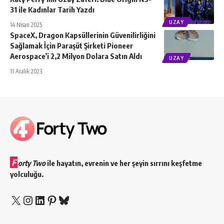
31 ile Kadınlar Tarih Yazdı
UZAY
14 Nisan 2025
SpaceX, Dragon Kapsüllerinin Güvenilirliğini
Sağlamak İçin Paraşüt Şirketi Pioneer
Aerospace’i 2,2 Milyon Dolara Satın Aldı
UZAY
11 Aralık 2023
F
orty Two
ile hayatın, evrenin ve her şeyin sırrını keşfetme
yolculuğu.
X
Instagram
LinkedIn
Pinterest
Bluesky