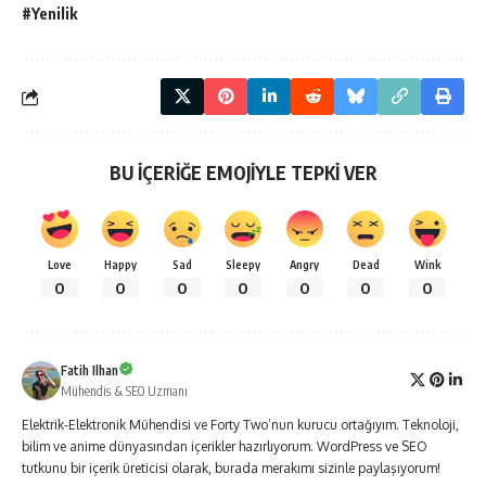
#Yenilik
BU İÇERİĞE EMOJİYLE TEPKİ VER
Love
Happy
Sad
Sleepy
Angry
Dead
Wink
0
0
0
0
0
0
0
Fatih Ilhan
Mühendis & SEO Uzmanı
Elektrik-Elektronik Mühendisi ve Forty Two’nun kurucu ortağıyım. Teknoloji,
bilim ve anime dünyasından içerikler hazırlıyorum. WordPress ve SEO
tutkunu bir içerik üreticisi olarak, burada merakımı sizinle paylaşıyorum!