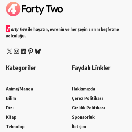
F
orty Two
ile hayatın, evrenin ve her şeyin sırrını keşfetme
yolculuğu.
X
Instagram
LinkedIn
Pinterest
Bluesky
Kategoriler
Faydalı Linkler
Anime/Manga
Hakkımızda
Bilim
Çerez Politikası
Dizi
Gizlilik Politikası
Kitap
Sponsorluk
Teknoloji
İletişim