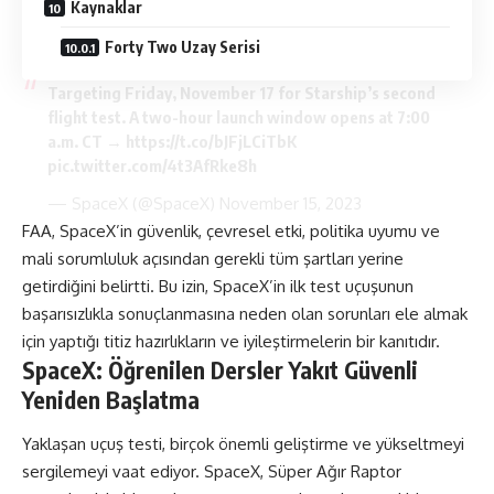
Kaynaklar
Forty Two Uzay Serisi
Targeting Friday, November 17 for Starship’s second
flight test. A two-hour launch window opens at 7:00
a.m. CT →
https://t.co/bJFjLCiTbK
pic.twitter.com/4t3AfRke8h
— SpaceX (@SpaceX)
November 15, 2023
FAA, SpaceX’in güvenlik, çevresel etki, politika uyumu ve
mali sorumluluk açısından gerekli tüm şartları yerine
getirdiğini belirtti. Bu izin, SpaceX’in ilk test uçuşunun
başarısızlıkla sonuçlanmasına neden olan sorunları ele almak
için yaptığı titiz hazırlıkların ve iyileştirmelerin bir kanıtıdır.
SpaceX: Öğrenilen Dersler Yakıt Güvenli
Yeniden Başlatma
Yaklaşan uçuş testi, birçok önemli geliştirme ve yükseltmeyi
sergilemeyi vaat ediyor. SpaceX, Süper Ağır Raptor