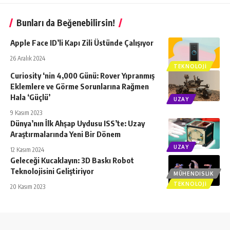
Bunları da Beğenebilirsin!
Apple Face ID’li Kapı Zili Üstünde Çalışıyor
26 Aralık 2024
TEKNOLOJI
Curiosity ‘nin 4,000 Günü: Rover Yıpranmış
Eklemlere ve Görme Sorunlarına Rağmen
Hala ‘Güçlü’
UZAY
9 Kasım 2023
Dünya’nın İlk Ahşap Uydusu ISS’te: Uzay
Araştırmalarında Yeni Bir Dönem
UZAY
12 Kasım 2024
Geleceği Kucaklayın: 3D Baskı Robot
Teknolojisini Geliştiriyor
MÜHENDISLIK
TEKNOLOJI
20 Kasım 2023