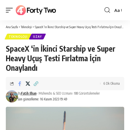
Aa
Yazı
Tipi
Ana Sayfa
>
Teknoloji
>
SpaceX ‘in İkinci Starship ve Super Heavy Uçuş Testi Fırlatma İçin Onaylandı
Boyutlan
TEKNOLOJI
UZAY
SpaceX ‘in İkinci Starship ve Super
Heavy Uçuş Testi Fırlatma İçin
Onaylandı
6 Dk Okuma
By
Fatih Ilhan
- Mühendis & SEO Uzmanı
188 Görüntülemeler
Son güncelleme: 16 Kasım 2023 19:49