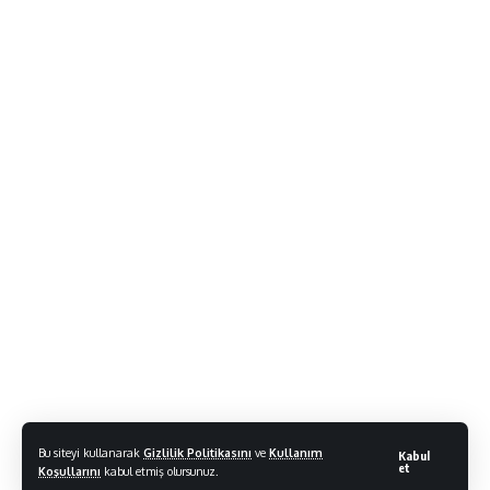
Bu siteyi kullanarak
Gizlilik Politikasını
ve
Kullanım
Kabul
et
Koşullarını
kabul etmiş olursunuz.