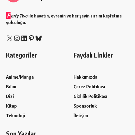
F
orty Two
ile hayatın, evrenin ve her şeyin sırrını keşfetme
yolculuğu.
X
Instagram
LinkedIn
Pinterest
Bluesky
Kategoriler
Faydalı Linkler
Anime/Manga
Hakkımızda
Bilim
Çerez Politikası
Dizi
Gizlilik Politikası
Kitap
Sponsorluk
Teknoloji
İletişim
Son Yazılar