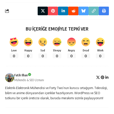
BU İÇERİĞE EMOJİYLE TEPKİ VER
Love
Happy
Sad
Sleepy
Angry
Dead
Wink
0
0
0
0
0
0
0
Fatih Ilhan
Mühendis & SEO Uzmanı
Elektrik-Elektronik Mühendisi ve Forty Two’nun kurucu ortağıyım. Teknoloji,
bilim ve anime dünyasından içerikler hazırlıyorum. WordPress ve SEO
tutkunu bir içerik üreticisi olarak, burada merakımı sizinle paylaşıyorum!