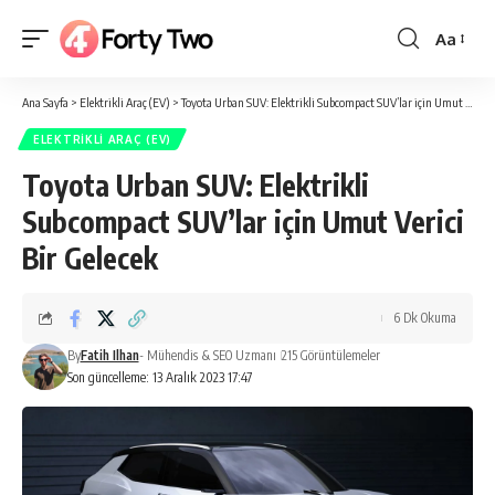
Aa
Yazı
Tipi
Ana Sayfa
>
Elektrikli Araç (EV)
>
Toyota Urban SUV: Elektrikli Subcompact SUV’lar için Umut Verici Bir Gelecek
Boyutlan
ELEKTRIKLI ARAÇ (EV)
Toyota Urban SUV: Elektrikli
Subcompact SUV’lar için Umut Verici
Bir Gelecek
6 Dk Okuma
By
Fatih Ilhan
- Mühendis & SEO Uzmanı
215 Görüntülemeler
Son güncelleme: 13 Aralık 2023 17:47