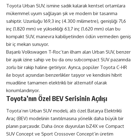
Toyota Urban SUV, ismine sadık kalarak kentsel ortamlara
mükemmel uyum sağlayan şık ve modern bir tasarıma
sahiptir. Uzunluğu 169,3 inç (4.300 milimetre), genişliği 71,6
inç (1.820 mm) ve yüksekliği 63,7 inç (1.620 mm) olan bu
kompakt SUV, manevra kabiliyetinden ödün vermeden geniş
bir iç mekan sunuyor.
Başarılı Volkswagen T-Roc’tan ilham alan Urban SUV, benzer
bir ayak izine sahip ve bu da onu subcompact SUV pazarında
zorlu bir rakip haline getiriyor. Ayrıca, popüler Toyota C-HR
ile boyut açısından benzerlikler taşıyor ve kendisini hibrit
muadiline tamamen elektrikli bir alternatif olarak
konumlandırıyor.
Toyota’nın Özel BEV Serisinin Açılışı
Toyota’nın Urban SUV
modeli, altı özel Batarya Elektrikli
Araç (BEV) modelinin tanıtılmasına yönelik daha büyük bir
planın parçasıdır. Daha önce duyurulan bZ4X ve Compact
SUV Concept ve Sport Crossover Concept’in üretim