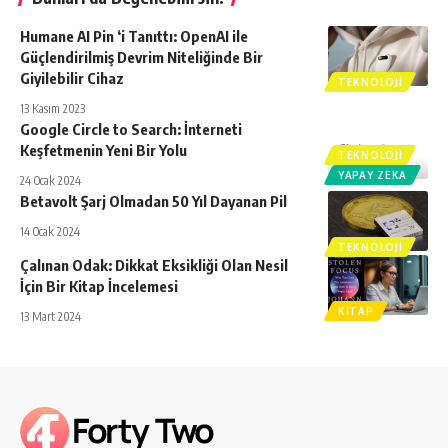
Humane AI Pin ‘i Tanıttı: OpenAI ile
Güçlendirilmiş Devrim Niteliğinde Bir
Giyilebilir Cihaz
TEKNOLOJI
13 Kasım 2023
Google Circle to Search: İnterneti
Keşfetmenin Yeni Bir Yolu
TEKNOLOJI
YAPAY ZEKA
24 Ocak 2024
Betavolt Şarj Olmadan 50 Yıl Dayanan Pil
14 Ocak 2024
TEKNOLOJI
Çalınan Odak: Dikkat Eksikliği Olan Nesil
İçin Bir Kitap İncelemesi
KITAP
13 Mart 2024