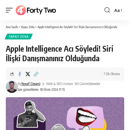
Aa
Yazı
Tipi
Ana Sayfa
>
Yapay Zeka
>
Apple Intelligence Acı Söyledi! Siri İlişki Danışmanınız Olduğunda
Boyutlan
YAPAY ZEKA
Apple Intelligence Acı Söyledi! Siri
İlişki Danışmanınız Olduğunda
7 Dk Okuma
By
Yusuf Cinarci
- Jr. Web & SEO Uzmanı
161 Görüntülemeler
Son güncelleme: 18 Ekim 2024 11:15