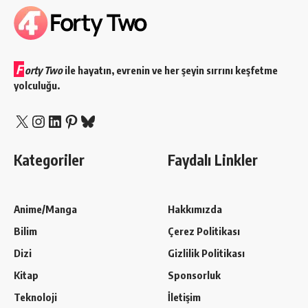
F
orty Two
ile hayatın, evrenin ve her şeyin sırrını keşfetme
yolculuğu.
X
Instagram
LinkedIn
Pinterest
Bluesky
Kategoriler
Faydalı Linkler
Anime/Manga
Hakkımızda
Bilim
Çerez Politikası
Dizi
Gizlilik Politikası
Kitap
Sponsorluk
Teknoloji
İletişim