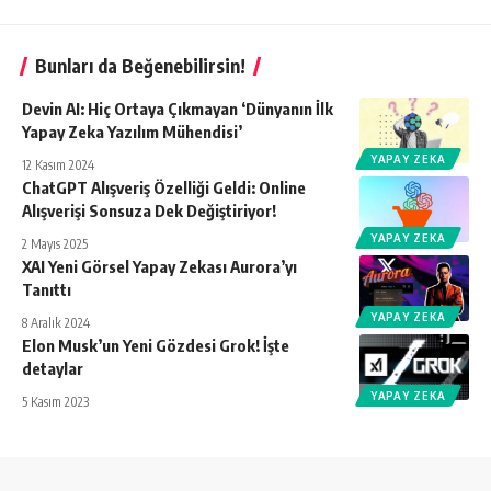
Bunları da Beğenebilirsin!
Devin AI: Hiç Ortaya Çıkmayan ‘Dünyanın İlk
Yapay Zeka Yazılım Mühendisi’
YAPAY ZEKA
12 Kasım 2024
ChatGPT Alışveriş Özelliği Geldi: Online
Alışverişi Sonsuza Dek Değiştiriyor!
YAPAY ZEKA
2 Mayıs 2025
XAI Yeni Görsel Yapay Zekası Aurora’yı
Tanıttı
YAPAY ZEKA
8 Aralık 2024
Elon Musk’un Yeni Gözdesi Grok! İşte
detaylar
YAPAY ZEKA
5 Kasım 2023