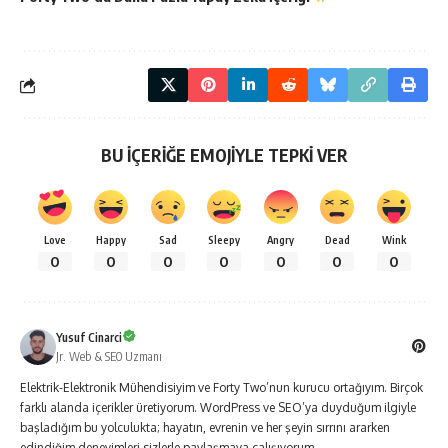
BU İÇERİĞE EMOJİYLE TEPKİ VER
Love
Happy
Sad
Sleepy
Angry
Dead
Wink
0
0
0
0
0
0
0
Yusuf Cinarci
Jr. Web & SEO Uzmanı
Elektrik-Elektronik Mühendisiyim ve Forty Two’nun kurucu ortağıyım. Birçok
farklı alanda içerikler üretiyorum. WordPress ve SEO’ya duyduğum ilgiyle
başladığım bu yolculukta; hayatın, evrenin ve her şeyin sırrını ararken
edindiğim deneyimleri sizlerle paylaşmaya çalışıyorum.