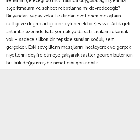
iletişimin geleceği bu mu? Yakında duygusal ağır işlerimizi
algoritmalara ve sohbet robotlarına mı devredeceğiz?
Bir yandan, yapay zeka tarafından özetlenen mesajların
netliği ve doğrudanlığı için söylenecek bir şey var. Artık gizli
anlamlar üzerinde kafa yormak ya da satır aralarını okumak
yok – sadece silikon bir tepside sunulan soğuk, sert
gerçekler. Eski sevgililerin mesajlarını inceleyerek ve gerçek
niyetlerini deşifre etmeye çalışarak saatler geçiren bizler için
bu, kılık değiştirmiş bir nimet gibi görünebilir.