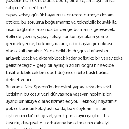
yazabilirdik. Teknik olarak doğru, elbette, ama aynı tınıya
sahip değil, değil mi?
Yapay zekayı günlük hayatımıza entegre etmeye devam
ettikçe, bu sorularla boğuşmamız ve teknolojik kolaylık ile
insan bağlantısı arasında bir denge bulmamız gerekecek.
Belki de çözüm, yapay zekayı zor konuşmaların yerine
geçmek yerine, bu konuşmalar için bir başlangıç noktası
olarak kullanmaktır. Ya da belki de duygusal nüansları
anlayabilecek ve aktarabilecek kadar sofistike bir yapay zeka
geliştireceğiz – gerçi bir ayrılığın acısını doğru bir şekilde
taklit edebilecek bir robot düşüncesi bile başlı başına
dehşet verici.
Bu arada, Nick Spreen’in deneyimi, yapay zeka destekli
iletişimin bu cesur yeni dünyasında yaşayan hepimiz için
uyarıcı bir hikaye olarak hizmet ediyor. Teknoloji hayatımızı
pek çok açıdan kolaylaştırsa da, bazı şeylerin – insan
ilişkilerinin dağınık, güzel, yürek parçalayıcı işi gibi – biz
kusurlu, duygusal et torbalarına bırakılmasının daha iyi