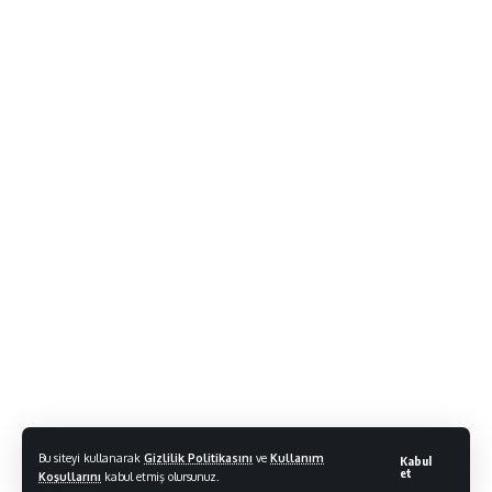
Bu siteyi kullanarak
Gizlilik Politikasını
ve
Kullanım
Kabul
et
Koşullarını
kabul etmiş olursunuz.