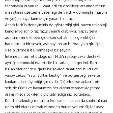
tantanayla duyuruldu. Vaat edilen özellikleri arasında metin
mesajlarını özetleme yeteneği de vardı – görünüşte masum
ve yoğun hayatlarımız için yararlı bir araç.
Ancak Nick’in deneyiminin de gösterdiği gibi, bazen teknoloji
kendi iyiliği için biraz fazla verimli olabiliyor. Yapay zeka
asistanınızın size eve giderken süt almanız gerektiğini
hatırlatması bir şeydir; aşk hayatınızın berbat yola gittiğini
size bildirmesi ise bambaşka bir şeydir.
İnternet, internet olduğu için, Nick’in yapay zeka destekli
ayrılığı hakkındaki tweet’i ile bir tarla günü geçirdi. Bazı
kullanıcılar her şeyi garip bir şekilde rahatlatıcı buldu ve
yapay zekayı “saçmalıkları kestiği” ve acı gerçeği şekerle
kaplamadan söylediği için övdü. Diğerleri ise anlaşılır bir
şekilde ürktü ve hayatımızın her alanını otomatikleştirme
arayışımızda çok ileri gidip gitmediğimizi sorguladı.
Kendini teknoloji meraklısı (ve zaman zaman da şüpheci) ilan
eden biri olarak merak etmeden duramıyorum: Kişiler arası