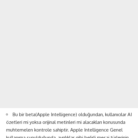
Bu bir beta(Apple Intelligence) olduğundan, kullanıcılar AI
özetleri mi yoksa orijinal metinleri mi alacakları konusunda
muhtemelen kontrole sahiptir. Apple Intelligence Genel
kullanıma sunulduğunda, ayrılıklar gibi belirli mesaj türlerinin