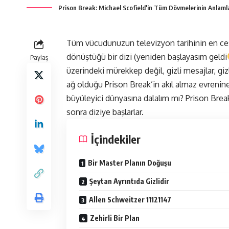
Prison Break: Michael Scofield'in Tüm Dövmelerinin Anlaml
Tüm vücudunuzun televizyon tarihinin en cesu
dönüştüğü bir dizi (yeniden başlayasım geldi
Paylaş
üzerindeki mürekkep değil, gizli mesajlar, giz
ağ olduğu Prison Break’in akıl almaz evrenin
büyüleyici dünyasına dalalım mı? Prison Brea
sonra diziye başlarlar.
İçindekiler
Bir Master Planın Doğuşu
Şeytan Ayrıntıda Gizlidir
Allen Schweitzer 11121147
Zehirli Bir Plan