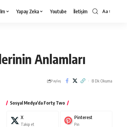
ilm
Yapay Zeka
Youtube
İletişim
Aa
Yazı
Tipi
Boyutlandırı
erinin Anlamları
8 Dk Okuma
Paylaş
Sosyal Medya'da Forty Two
X
Pinterest
Takip et
Pin