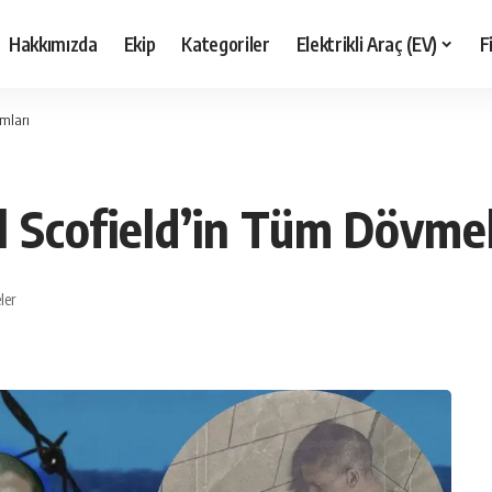
Hakkımızda
Ekip
Kategoriler
Elektrikli Araç (EV)
F
amları
l Scofield’in Tüm Dövmel
ler