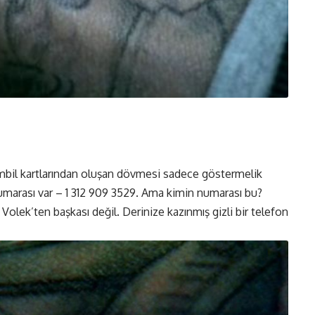
kambil kartlarından oluşan dövmesi sadece göstermelik
numarası var – 1 312 909 3529. Ama kimin numarası bu?
Volek’ten başkası değil. Derinize kazınmış gizli bir telefon