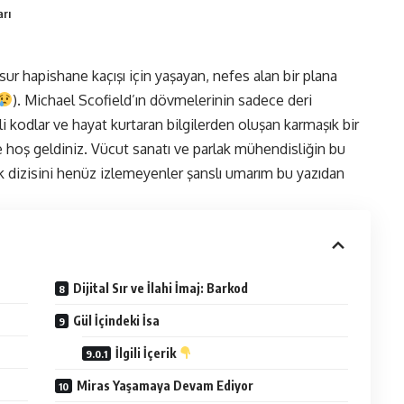
arı
r hapishane kaçışı için yaşayan, nefes alan bir plana
). Michael Scofield’ın dövmelerinin sadece deri
li kodlar ve hayat kurtaran bilgilerden oluşan karmaşık bir
e hoş geldiniz. Vücut sanatı ve parlak mühendisliğin bu
k dizisini henüz izlemeyenler şanslı umarım bu yazıdan
Dijital Sır ve İlahi İmaj: Barkod
Gül İçindeki İsa
İlgili İçerik
Miras Yaşamaya Devam Ediyor