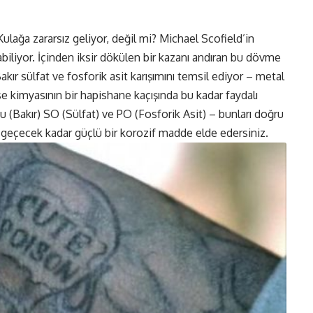
lağa zararsız geliyor, değil mi? Michael Scofield’in
biliyor. İçinden iksir dökülen bir kazanı andıran bu dövme
Bakır sülfat ve fosforik asit karışımını temsil ediyor – metal
ise kimyasının bir hapishane kaçışında bu kadar faydalı
 (Bakır) SO (Sülfat) ve PO (Fosforik Asit) – bunları doğru
lip geçecek kadar güçlü bir korozif madde elde edersiniz.