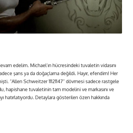
evam edelim. Michael’ın hücresindeki tuvaletin vidasını
adece şans ya da doğaçlama değildi. Hayır, efendim! Her
mişti. “Allen Schweitzer 11121147” dövmesi sadece rastgele
ddu, hapishane tuvaletinin tam modelini ve markasını ve
yı hatırlatıyordu. Detaylara gösterilen özen hakkında