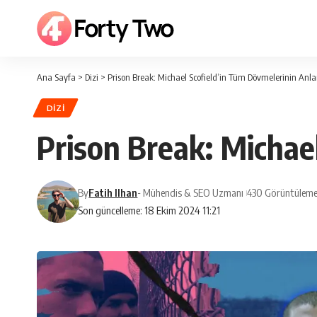
Ana Sayfa
>
Dizi
>
Prison Break: Michael Scofield’in Tüm Dövmelerinin Anl
DIZI
Prison Break: Michae
By
Fatih Ilhan
- Mühendis & SEO Uzmanı
430 Görüntüleme
Son güncelleme: 18 Ekim 2024 11:21