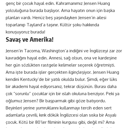
genç bir çocuk hayal edin. Kahramanımız Jensen Huang
yolculuğuna burada başlıyor. Ama hayatın onun için başka
planları vardı. Henüz beş yaşındayken Jensen’in ailesi
toparlanıp Tayland’a taşınır. Kültür şoku hakkında
konuşuyoruz burada!
Savaş ve Amerika!
Jensen’in Tacoma, Washington’a indiğini ve İngilizceyi zar zor
kavradığını hayal edin. Annesi, sağ olsun, ona ve kardeşine
her gün sözlükten rastgele kelimeler seçerek öğretmişti.
Ama işte burada işler gerçekten ilginçleşiyor. Jensen Huang
kendini Kentucky’de bir yatılı okulda bulur. Şimdi, eğer lüks
bir akademi hayal ediyorsanız, tekrar düşünün. Burası daha
çok “sorunlu” çocuklar için bir ıslah okuluna benziyor. Peki ya
oğlumuz Jensen? Bir başparmak gibi göze batıyordu.
Beyinleri yerine yumruklarını kullanmayı tercih eden sert
adamlarla çevrili, kırık dökük İngilizcesi olan sıska bir Asyalı
çocuk. Kötü bir 80’ler filminin kurgusu gibi, değil mi? Ama