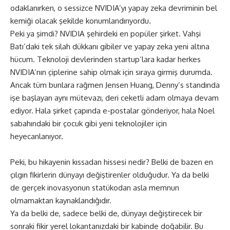
odaklanırken, o sessizce NVIDIA’yı yapay zeka devriminin bel
kemiği olacak şekilde konumlandırıyordu.
Peki ya şimdi? NVIDIA şehirdeki en popüler şirket. Vahşi
Batı’daki tek silah dükkanı gibiler ve yapay zeka yeni altına
hücum. Teknoloji devlerinden startup’lara kadar herkes
NVIDIA’nın çiplerine sahip olmak için sıraya girmiş durumda.
Ancak tüm bunlara rağmen Jensen Huang, Denny’s standında
işe başlayan aynı mütevazı, deri ceketli adam olmaya devam
ediyor. Hala şirket çapında e-postalar gönderiyor, hala Noel
sabahındaki bir çocuk gibi yeni teknolojiler için
heyecanlanıyor.
Peki, bu hikayenin kıssadan hissesi nedir? Belki de bazen en
çılgın fikirlerin dünyayı değiştirenler olduğudur. Ya da belki
de gerçek inovasyonun statükodan asla memnun
olmamaktan kaynaklandığıdır.
Ya da belki de, sadece belki de, dünyayı değiştirecek bir
sonraki fikir yerel lokantanızdaki bir kabinde doğabilir. Bu