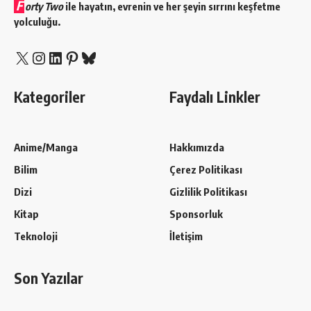
F
orty Two
ile hayatın, evrenin ve her şeyin sırrını keşfetme
yolculuğu.
X
Instagram
LinkedIn
Pinterest
Bluesky
Kategoriler
Faydalı Linkler
Anime/Manga
Hakkımızda
Bilim
Çerez Politikası
Dizi
Gizlilik Politikası
Kitap
Sponsorluk
Teknoloji
İletişim
Son Yazılar