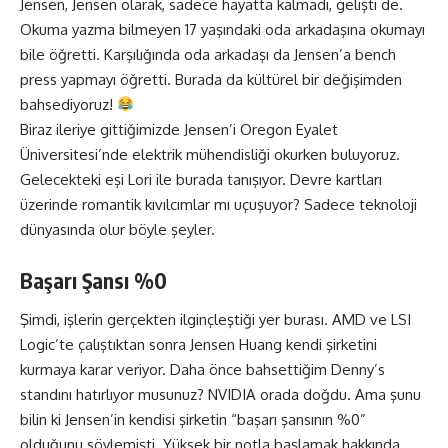
Jensen, Jensen olarak, sadece hayatta kalmadı, gelişti de.
Okuma yazma bilmeyen 17 yaşındaki oda arkadaşına okumayı
bile öğretti. Karşılığında oda arkadaşı da Jensen’a bench
press yapmayı öğretti. Burada da kültürel bir değişimden
bahsediyoruz!
Biraz ileriye gittiğimizde Jensen’i Oregon Eyalet
Üniversitesi’nde elektrik mühendisliği okurken buluyoruz.
Gelecekteki eşi Lori ile burada tanışıyor. Devre kartları
üzerinde romantik kıvılcımlar mı uçuşuyor? Sadece teknoloji
dünyasında olur böyle şeyler.
Başarı Şansı %0
Şimdi, işlerin gerçekten ilginçleştiği yer burası. AMD ve LSI
Logic’te çalıştıktan sonra Jensen Huang kendi şirketini
kurmaya karar veriyor. Daha önce bahsettiğim Denny’s
standını hatırlıyor musunuz? NVIDIA orada doğdu. Ama şunu
bilin ki Jensen’in kendisi şirketin “başarı şansının %0”
olduğunu söylemişti. Yüksek bir notla başlamak hakkında