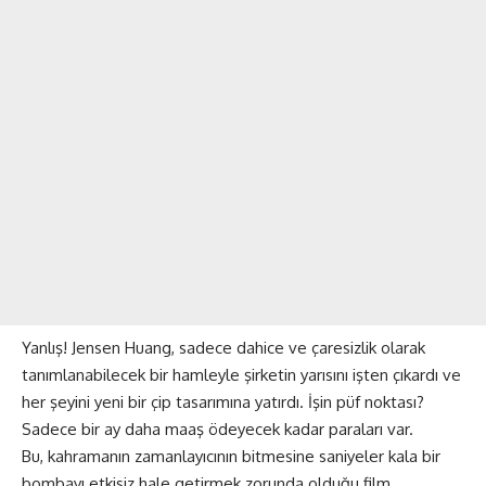
Yanlış! Jensen Huang, sadece dahice ve çaresizlik olarak
tanımlanabilecek bir hamleyle şirketin yarısını işten çıkardı ve
her şeyini yeni bir çip tasarımına yatırdı. İşin püf noktası?
Sadece bir ay daha maaş ödeyecek kadar paraları var.
Bu, kahramanın zamanlayıcının bitmesine saniyeler kala bir
bombayı etkisiz hale getirmek zorunda olduğu film