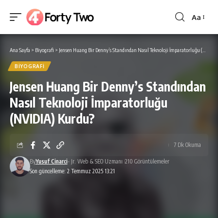
Aa
Yazı
Tipi
Boyutlan
Ana Sayfa
>
Biyografi
>
Jensen Huang Bir Denny’s Standından Nasıl Teknoloji İmparatorluğu (NVIDIA) Kurdu?
BIYOGRAFI
Jensen Huang Bir Denny’s Standından
Nasıl Teknoloji İmparatorluğu
(NVIDIA) Kurdu?
7 Dk Okuma
By
Yusuf Cinarci
- Jr. Web & SEO Uzmanı
210 Görüntülemeler
Son güncelleme: 2 Temmuz 2025 13:21