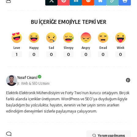
BU İÇERİĞE EMOJİYLE TEPKİ VER
Love
Happy
Sad
Sleepy
Angry
Dead
Wink
1
0
0
0
0
0
0
Yusuf Cinarci
Jr. Web & SEO Uzmanı
Elektrik-Elektronik Mühendisiyim ve Forty Two’nun kurucu ortağıyım. Birçok
farklı alanda içerikler üretiyorum. WordPress ve SEO’ya duyduğum ilgiyle
başladığım bu yolculukta; hayatın, evrenin ve her şeyin sırrını ararken
edindiğim deneyimleri sizlerle paylaşmaya çalışıyorum.
Yorum yapılmamış