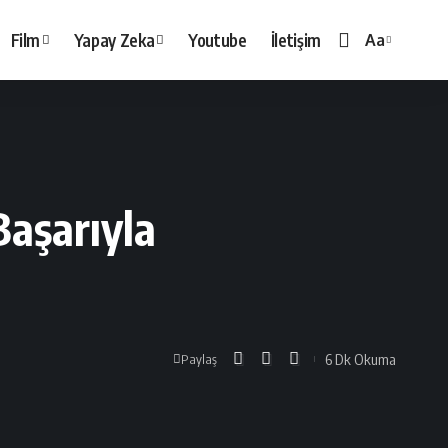
Film
Yapay Zeka
Youtube
İletişim
Aa
Yazı
Tipi
Boyutlandırı
Başarıyla
6 Dk Okuma
Paylaş