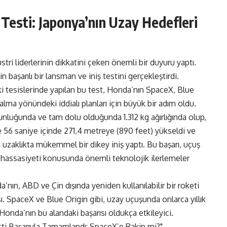
esti: Japonya’nın Uzay Hedefleri
tri liderlerinin dikkatini çeken önemli bir duyuru yaptı.
n başarılı bir lansman ve iniş testini gerçekleştirdi.
 tesislerinde yapılan bu test, Honda’nın SpaceX, Blue
 alma yönündeki iddialı planları için büyük bir adım oldu.
zunluğunda ve tam dolu olduğunda 1.312 kg ağırlığında olup,
ce 56 saniye içinde 271,4 metreye (890 feet) yükseldi ve
zaklıkta mükemmel bir dikey iniş yaptı. Bu başarı, uçuş
iniş hassasiyeti konusunda önemli teknolojik ilerlemeler
a’nın, ABD ve Çin dışında yeniden kullanılabilir bir roketi
sı. SpaceX ve Blue Origin gibi, uzay uçuşunda onlarca yıllık
 Honda’nın bu alandaki başarısı oldukça etkileyici.