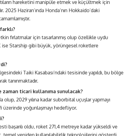
ıhtıların hareketini manipüle etmek ve küçültmek için
ıdır. 2025 Haziran’ında Honda’nın Hokkaido’daki
 tamamlamıştır.
farklı?
kin fırlatmalar için tasarlanmış olup özellikle uydu
X ise Starship gibi büyük, yörüngesel roketlere
rdi?
esindeki Taiki Kasabası’ndaki tesisinde yapıldı, bu bölge
larak tanınmaktadır.
ne zaman ticari kullanıma sunulacak?
a olup, 2029 yılına kadar suborbital uçuşlar yapmayı
eşfi üzerinde yoğunlaşmayı hedefliyor.
i?
testi başarılı oldu, roket 271,4 metreye kadar yükseldi ve
 temel yeniden kullanılabilirlik teknolojilerini gösterdi.