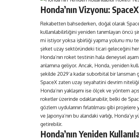
Honda’nın Vizyonu: SpaceX R
Rekabetten bahsederken, doğal olarak SpaceX
kullanılabilirliğini yeniden tanımlayan öncü
mi istiyor yoksa işbirliği yapma yolunu mu ter
şirket uzay sektöründeki ticari geleceğini hen
Honda’nın roket testinin hala deneysel aşama
anlamına geliyor. Ancak, Honda, yeniden kullan
şekilde 2029’a kadar suborbital bir lansman g
SpaceX zaten uzay seyahatini devrim niteliğin
Honda’nın yaklaşımı ise ölçek ve yöntem açısın
roketler üzerinde odaklanabilir, belki de Spa
gözlem uydularının fırlatılması gibi projelere 
ve Japonya’nın bu alandaki varlığı, Honda’yı 
getirebilir.
Honda’nın Yeniden Kullanıla