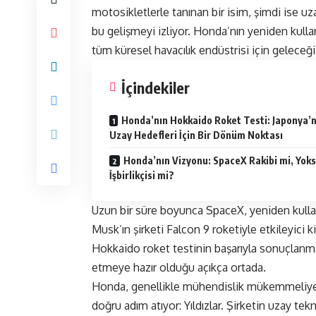
motosikletlerle tanınan bir isim, şimdi ise uz
bu gelişmeyi izliyor. Honda’nın
yeniden kullan
tüm küresel havacılık endüstrisi için geleceği 
İçindekiler
Honda’nın Hokkaido Roket Testi: Japonya’n
Uzay Hedefleri İçin Bir Dönüm Noktası
Honda’nın Vizyonu: SpaceX Rakibi mi, Yok
İşbirlikçisi mi?
Uzun bir süre boyunca
SpaceX
, yeniden kulla
Musk’ın şirketi Falcon 9 roketiyle etkileyici 
Hokkaido roket testinin başarıyla sonuçlanma
etmeye hazır olduğu açıkça ortada.
Honda
, genellikle mühendislik mükemmeliyeti
doğru adım atıyor: Yıldızlar. Şirketin uzay tekn