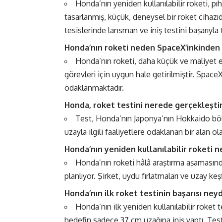
Honda’nın yeniden kullanılabilir roketi, p
tasarlanmış, küçük, deneysel bir roket cihaz
tesislerinde lansman ve iniş testini başarıyla
Honda’nın roketi neden SpaceX’inkinden 
Honda’nın roketi, daha küçük ve maliyet et
görevleri için uygun hale getirilmiştir. Space
odaklanmaktadır.
Honda, roket testini nerede gerçekleşti
Test, Honda’nın Japonya’nın Hokkaido bölg
uzayla ilgili faaliyetlere odaklanan bir alan o
Honda’nın yeniden kullanılabilir roketi 
Honda’nın roketi hâlâ araştırma aşamasınd
planlıyor. Şirket, uydu fırlatmaları ve uzay k
Honda’nın ilk roket testinin başarısı neyd
Honda’nın ilk yeniden kullanılabilir roket 
hedefin sadece 37 cm uzağına iniş yaptı. Test,