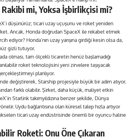
akibi mi, Yoksa İşbirlikçisi mi?
’i düşünürüz; ticari uzay uçuşunu ve roket yeniden
 şirket. Ancak, Honda doğrudan SpaceX ile rekabet etmek
cih ediyor? Honda’nın uzay yarışına girdiği kesin olsa da,
üz gizli tutuyor.
da olması, tam ölçekli ticaretin henüz başlamadığı
ılabilir roket teknolojisini yeni zirvelere taşıyacak
erçekleştirmeyi planlıyor.
de değiştirerek, Starship projesiyle büyük bir adım atıyor.
dan farklı olabilir. Şirket, daha küçük, maliyet etkin
ceX’in Starlink takımyıldızına benzer şekilde, Dünya
yönelir. Uydu bağlantısına olan küresel talep hızla artıyor
yükselen ticari uzay endüstrisinde önemli bir oyuncu haline
bilir Roketi: Onu Öne Çıkaran