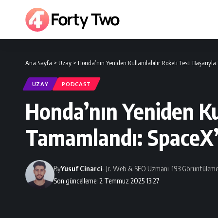
Ana Sayfa
>
Uzay
>
Honda’nın Yeniden Kullanılabilir Roketi Testi Başarıy
UZAY
PODCAST
Honda’nın Yeniden Kul
Tamamlandı: SpaceX’
By
Yusuf Cinarci
- Jr. Web & SEO Uzmanı
193 Görüntüleme
Son güncelleme: 2 Temmuz 2025 13:27