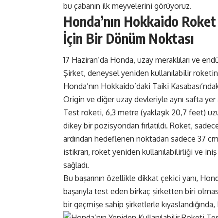
bu çabanın ilk meyvelerini görüyoruz.
Honda’nın Hokkaido Roket T
İçin Bir Dönüm Noktası
17 Haziran’da Honda, uzay meraklıları ve endüs
Şirket, deneysel yeniden kullanılabilir roketini
Honda’nın Hokkaido’daki Taiki Kasabası’ndaki
Origin ve diğer uzay devleriyle aynı safta yer
Test roketi, 6,3 metre (yaklaşık 20,7 feet) u
dikey bir pozisyondan fırlatıldı. Roket, sade
ardından hedeflenen noktadan sadece 37 cm u
istikrarı, roket yeniden kullanılabilirliği ve 
sağladı.
Bu başarının özellikle dikkat çekici yanı, Hond
başarıyla test eden birkaç şirketten biri olma
bir geçmişe sahip şirketlerle kıyaslandığında,