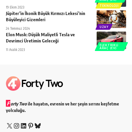
TEKNOLOJI
19 Ekim 2023
Jüpiter’in İkonik Büyük Kırmızı Lekesi’nin
Büyüleyici Gizemleri
UZAY
24 Temmuz 2024
Elon Musk: Düşük Maliyetli Tesla ve
Devrimci Üretimin Geleceği
ELEKTRIKLI
ARAÇ (EV)
11 Aralık 2023
F
orty Two
ile hayatın, evrenin ve her şeyin sırrını keşfetme
yolculuğu.
X
Instagram
LinkedIn
Pinterest
Bluesky