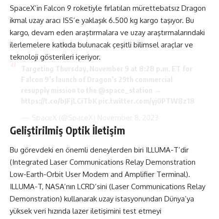
SpaceX’in Falcon 9 roketiyle fırlatılan mürettebatsız Dragon
ikmal uzay aracı ISS’e yaklaşık 6.500 kg kargo taşıyor. Bu
kargo, devam eden araştırmalara ve uzay araştırmalarındaki
ilerlemelere katkıda bulunacak çeşitli bilimsel araçlar ve
teknoloji gösterileri içeriyor.
Targeting Thursday, November 9 at 8:28 p.m. ET for
Falcon 9’s launch of Dragon’s 29th commercial
resupply mission to the
@space_station
→
https://t.co/bJFjLCiTbK
pic.twitter.com/yj0PTW8z18
— SpaceX (@SpaceX)
November 8, 2023
Geliştirilmiş Optik İletişim
Bu görevdeki en önemli deneylerden biri ILLUMA-T’dir
(Integrated Laser Communications Relay Demonstration
Low-Earth-Orbit User Modem and Amplifier Terminal).
ILLUMA-T, NASA’nın LCRD’sini (Laser Communications Relay
Demonstration) kullanarak uzay istasyonundan Dünya’ya
yüksek veri hızında lazer iletişimini test etmeyi