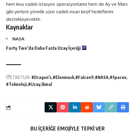
hem kısa vadeli istasyon operasyonlarını hem de Ay ve Mars
gibi yerlere yönelik uzun vadeli insan keşif hedeflerini
destekleyecektir.
Kaynaklar
NASA
Forty Two’da Daha Fazla
Uzay
İçeriği
ETİKETLER:
#Dragon's
#Elonmusk
#Falcon9
#NASA
#Spacex
#Teknoloji
#Uzay
İkmal
BU İÇERİĞE EMOJİYLE TEPKİ VER