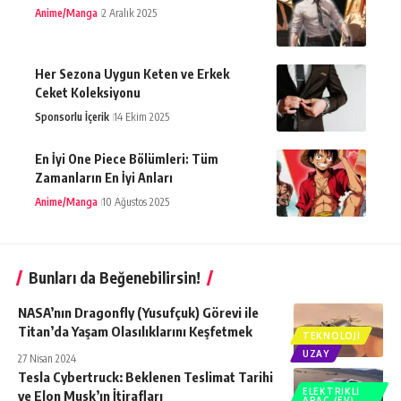
Anime/Manga
2 Aralık 2025
Her Sezona Uygun Keten ve Erkek
Ceket Koleksiyonu
Sponsorlu İçerik
14 Ekim 2025
En İyi One Piece Bölümleri: Tüm
Zamanların En İyi Anları
Anime/Manga
10 Ağustos 2025
Bunları da Beğenebilirsin!
NASA’nın Dragonfly (Yusufçuk) Görevi ile
Titan’da Yaşam Olasılıklarını Keşfetmek
TEKNOLOJI
UZAY
27 Nisan 2024
Tesla Cybertruck: Beklenen Teslimat Tarihi
ELEKTRIKLI
ve Elon Musk’ın İtirafları
ARAÇ (EV)