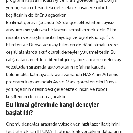
programı kapsamındaki Ay ve Mars görevleri gibi Dünya
yörüngesinin ötesindeki gelecekteki insan ve robot
keşiflerinin de önünü açacaktır.
Bu ikmal görevi, şu anda ISS’de gerçekleştirilen sayısız
araştırmanın yalnızca bir kısmını temsil etmektedir. Bilim
insanları ve araştırmacılar biyoloji ve biyoteknoloji, fizik
bilimleri ve Dünya ve uzay bilimleri de dâhil olmak üzere
çeşitli alanlarda aktif olarak deneyler yürütmektedir. Bu
çalışmalardan elde edilen bilgiler yalnızca uzun süreli uzay
yolculukları sırasında astronotların refahına katkıda
bulunmakla kalmayacak, aynı zamanda NASA’nın Artemis
programı kapsamındaki Ay ve Mars görevleri gibi Dünya
yörüngesinin ötesindeki gelecekteki insan ve robot
keşiflerinin de önünü açacaktır.
Bu ikmal görevinde hangi deneyler
başlatıldı?
Önemli deneyler arasında yüksek veri hızlı lazer iletişimini
test etmek için ILLUMA-T, atmosferik yerçekimi dalgalarını