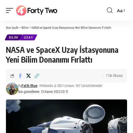
Aa
Yazı
Tipi
Ana Sayfa
>
Bilim
>
NASA ve SpaceX Uzay İstasyonuna Yeni Bilim Donanımı Fırlattı
Boyutlan
BILIM
UZAY
NASA ve SpaceX Uzay İstasyonuna
Yeni Bilim Donanımı Fırlattı
7 Dk Okuma
By
Fatih Ilhan
- Mühendis & SEO Uzmanı
167 Görüntülemeler
Son güncelleme: 13 Kasım 2023 20:11