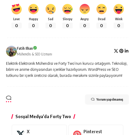
Love
Happy
Sad
Sleepy
Angry
Dead
Wink
0
0
0
0
0
0
0
Fatih Ilhan
Mühendis & SEO Uzmanı
Elektrik-Elektronik Mühendisi ve Forty Two’nun kurucu ortağıyım. Teknoloji,
bilim ve anime dünyasından içerikler hazırlıyorum. WordPress ve SEO
tutkunu bir içerik üreticisi olarak, burada merakımı sizinle paylaşıyorum!
Yorum yapılmamış
Sosyal Medya'da Forty Two
X
Pinterest