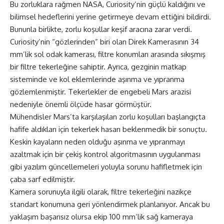
Bu zorluklara rağmen NASA, Curiosity’nin güçlü kaldığını ve
bilimsel hedeflerini yerine getirmeye devam ettiğini bildirdi.
Bununla birlikte, zorlu koşullar keşif aracına zarar verdi.
Curiosity’nin “gözlerinden” biri olan Direk Kamerasının 34
mm’lik sol odak kamerası, filtre konumları arasında sıkışmış
bir filtre tekerleğine sahiptir. Ayrıca, gezginin matkap
sisteminde ve kol eklemlerinde aşınma ve yıpranma
gözlemlenmiştir. Tekerlekler de engebeli Mars arazisi
nedeniyle önemli ölçüde hasar görmüştür.
Mühendisler Mars’ta karşılaşılan zorlu koşulları başlangıçta
hafife aldıkları için tekerlek hasarı beklenmedik bir sonuçtu.
Keskin kayaların neden olduğu aşınma ve yıpranmayı
azaltmak için bir çekiş kontrol algoritmasının uygulanması
gibi yazılım güncellemeleri yoluyla sorunu hafifletmek için
çaba sarf edilmiştir.
Kamera sorunuyla ilgili olarak, filtre tekerleğini nazikçe
standart konumuna geri yönlendirmek planlanıyor. Ancak bu
yaklaşım başarısız olursa ekip 100 mm’lik sağ kameraya