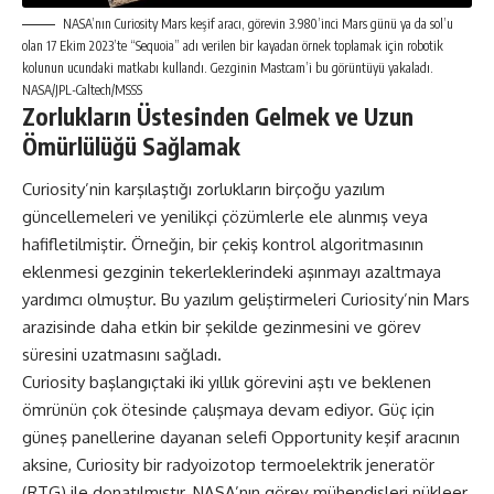
NASA’nın Curiosity Mars keşif aracı, görevin 3.980’inci Mars günü ya da sol’u
olan 17 Ekim 2023’te “Sequoia” adı verilen bir kayadan örnek toplamak için robotik
kolunun ucundaki matkabı kullandı. Gezginin Mastcam’i bu görüntüyü yakaladı.
NASA/JPL-Caltech/MSSS
Zorlukların Üstesinden Gelmek ve Uzun
Ömürlülüğü Sağlamak
Curiosity’nin karşılaştığı zorlukların birçoğu yazılım
güncellemeleri ve yenilikçi çözümlerle ele alınmış veya
hafifletilmiştir. Örneğin, bir çekiş kontrol algoritmasının
eklenmesi gezginin tekerleklerindeki aşınmayı azaltmaya
yardımcı olmuştur. Bu yazılım geliştirmeleri Curiosity’nin Mars
arazisinde daha etkin bir şekilde gezinmesini ve görev
süresini uzatmasını sağladı.
Curiosity başlangıçtaki iki yıllık görevini aştı ve beklenen
ömrünün çok ötesinde çalışmaya devam ediyor. Güç için
güneş panellerine dayanan selefi Opportunity keşif aracının
aksine, Curiosity bir radyoizotop termoelektrik jeneratör
(RTG) ile donatılmıştır. NASA’nın görev mühendisleri nükleer