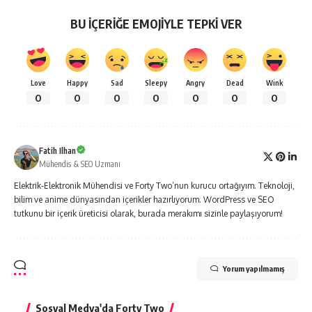
BU İÇERİĞE EMOJİYLE TEPKİ VER
Love
Happy
Sad
Sleepy
Angry
Dead
Wink
0
0
0
0
0
0
0
Fatih Ilhan
Mühendis & SEO Uzmanı
Elektrik-Elektronik Mühendisi ve Forty Two’nun kurucu ortağıyım. Teknoloji,
bilim ve anime dünyasından içerikler hazırlıyorum. WordPress ve SEO
tutkunu bir içerik üreticisi olarak, burada merakımı sizinle paylaşıyorum!
Yorum yapılmamış
Sosyal Medya'da Forty Two