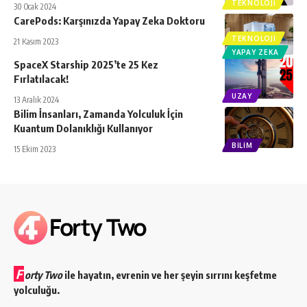
TEKNOLOJI
30 Ocak 2024
CarePods: Karşınızda Yapay Zeka Doktoru
TEKNOLOJI
21 Kasım 2023
YAPAY ZEKA
SpaceX Starship 2025’te 25 Kez
Fırlatılacak!
UZAY
13 Aralık 2024
Bilim İnsanları, Zamanda Yolculuk İçin
Kuantum Dolanıklığı Kullanıyor
BILIM
15 Ekim 2023
F
orty Two
ile hayatın, evrenin ve her şeyin sırrını keşfetme
yolculuğu.