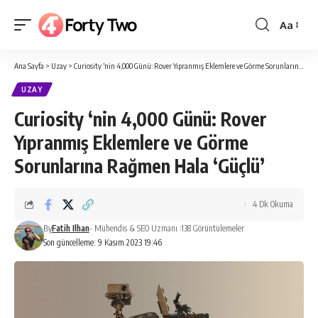
Aa
Yazı
Tipi
Ana Sayfa
>
Uzay
>
Curiosity ‘nin 4,000 Günü: Rover Yıpranmış Eklemlere ve Görme Sorunlarına Rağmen Hala ‘Güçlü’
Boyutlan
UZAY
Curiosity ‘nin 4,000 Günü: Rover
Yıpranmış Eklemlere ve Görme
Sorunlarına Rağmen Hala ‘Güçlü’
4 Dk Okuma
By
Fatih Ilhan
- Mühendis & SEO Uzmanı
138 Görüntülemeler
Son güncelleme: 9 Kasım 2023 19:46