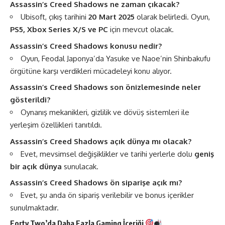
Assassin’s Creed Shadows ne zaman çıkacak?
Ubisoft, çıkış tarihini
20 Mart 2025
olarak belirledi. Oyun,
PS5, Xbox Series X/S ve PC
için mevcut olacak​.
Assassin’s Creed Shadows konusu nedir?
Oyun, Feodal Japonya’da Yasuke ve Naoe’nin Shinbakufu
örgütüne karşı verdikleri mücadeleyi konu alıyor​.
Assassin’s Creed Shadows son önizlemesinde neler
gösterildi?
Oynanış mekanikleri, gizlilik ve dövüş sistemleri ile
yerleşim özellikleri tanıtıldı​.
Assassin’s Creed Shadows açık dünya mı olacak?
Evet, mevsimsel değişiklikler ve tarihi yerlerle dolu
geniş
bir açık dünya
sunulacak​.
Assassin’s Creed Shadows ön siparişe açık mı?
Evet, şu anda ön sipariş verilebilir ve bonus içerikler
sunulmaktadır​.
Forty Two’da Daha Fazla
Gaming
İçeriği