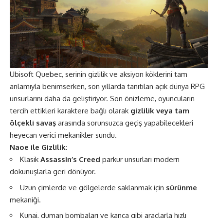
Ubisoft Quebec, serinin gizlilik ve aksiyon köklerini tam
anlamıyla benimserken, son yıllarda tanıtılan açık dünya RPG
unsurlarını daha da geliştiriyor. Son önizleme, oyuncuların
tercih ettikleri karaktere bağlı olarak
gizlilik veya tam
ölçekli savaş
arasında sorunsuzca geçiş yapabilecekleri
heyecan verici mekanikler sundu​.
Naoe ile Gizlilik:
Klasik
Assassin’s Creed
parkur unsurları modern
dokunuşlarla geri dönüyor.
Uzun çimlerde ve gölgelerde saklanmak için
sürünme
mekaniği.
Kunai, duman bombaları ve kanca gibi araçlarla hızlı