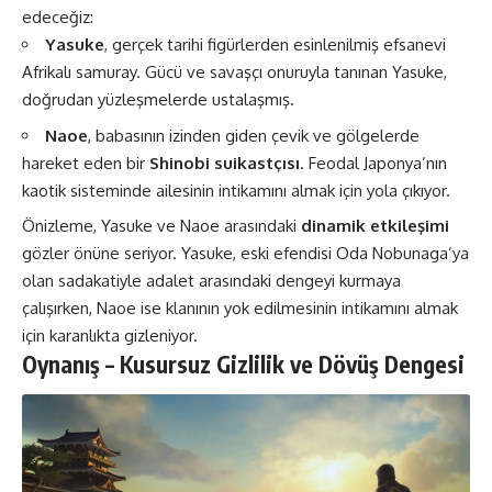
edeceğiz:
Yasuke
, gerçek tarihi figürlerden esinlenilmiş efsanevi
Afrikalı samuray. Gücü ve savaşçı onuruyla tanınan Yasuke,
doğrudan yüzleşmelerde ustalaşmış.
Naoe
, babasının izinden giden çevik ve gölgelerde
hareket eden bir
Shinobi suikastçısı
. Feodal Japonya’nın
kaotik sisteminde ailesinin intikamını almak için yola çıkıyor​.
Önizleme, Yasuke ve Naoe arasındaki
dinamik etkileşimi
gözler önüne seriyor. Yasuke, eski efendisi Oda Nobunaga’ya
olan sadakatiyle adalet arasındaki dengeyi kurmaya
çalışırken, Naoe ise klanının yok edilmesinin intikamını almak
için karanlıkta gizleniyor​.
Oynanış – Kusursuz Gizlilik ve Dövüş Dengesi