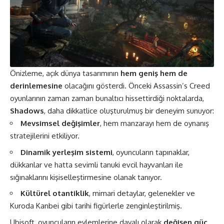
Önizleme, açık dünya tasarımının
hem geniş hem de
derinlemesine
olacağını gösterdi. Önceki Assassin’s Creed
oyunlarının zaman zaman bunaltıcı hissettirdiği noktalarda,
Shadows
, daha dikkatlice oluşturulmuş bir deneyim sunuyor:
Mevsimsel değişimler
, hem manzarayı hem de oynanış
stratejilerini etkiliyor.
Dinamik yerleşim sistemi
, oyuncuların tapınaklar,
dükkanlar ve hatta sevimli tanuki evcil hayvanları ile
sığınaklarını kişiselleştirmesine olanak tanıyor.
Kültürel otantiklik
, mimari detaylar, gelenekler ve
Kuroda Kanbei gibi tarihi figürlerle zenginleştirilmiş​.
Ubisoft, oyuncuların eylemlerine dayalı olarak
değişen güç