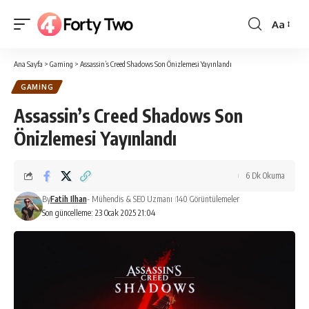
Aa
Yazı
Tipi
Ana Sayfa
>
Gaming
>
Assassin’s Creed Shadows Son Önizlemesi Yayınlandı
Boyutlan
GAMING
Assassin’s Creed Shadows Son
Önizlemesi Yayınlandı
6 Dk Okuma
By
Fatih Ilhan
- Mühendis & SEO Uzmanı
140 Görüntülemeler
Son güncelleme: 23 Ocak 2025 21:04