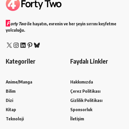
F
orty Two
ile hayatın, evrenin ve her şeyin sırrını keşfetme
yolculuğu.
X
Instagram
LinkedIn
Pinterest
Bluesky
Kategoriler
Faydalı Linkler
Anime/Manga
Hakkımızda
Bilim
Çerez Politikası
Dizi
Gizlilik Politikası
Kitap
Sponsorluk
Teknoloji
İletişim