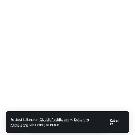
Bu siteyi kullanarak
Gizlilik Politikasını
ve
Kullanım
Kabul
et
Koşullarını
kabul etmiş olursunuz.