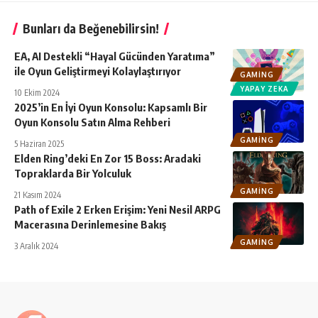
Bunları da Beğenebilirsin!
EA, AI Destekli “Hayal Gücünden Yaratıma”
ile Oyun Geliştirmeyi Kolaylaştırıyor
GAMING
YAPAY ZEKA
10 Ekim 2024
2025’in En İyi Oyun Konsolu: Kapsamlı Bir
Oyun Konsolu Satın Alma Rehberi
GAMING
5 Haziran 2025
Elden Ring’deki En Zor 15 Boss: Aradaki
Topraklarda Bir Yolculuk
GAMING
21 Kasım 2024
Path of Exile 2 Erken Erişim: Yeni Nesil ARPG
Macerasına Derinlemesine Bakış
GAMING
3 Aralık 2024