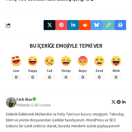
BU İÇERİĞE EMOJİYLE TEPKİ VER
Love
Happy
Sad
Sleepy
Angry
Dead
Wink
0
0
0
0
0
0
0
Fatih Ilhan
Mühendis & SEO Uzmanı
Elektrik-Elektronik Mühendisi ve Forty Two’nun kurucu ortağıyım. Teknoloji,
bilim ve anime dünyasından içerikler hazırlıyorum. WordPress ve SEO
tutkunu bir içerik üreticisi olarak, burada merakımı sizinle paylaşıyorum!