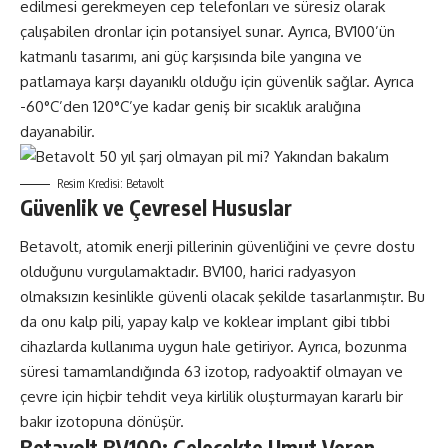
edilmesi gerekmeyen cep telefonları ve süresiz olarak
çalışabilen dronlar için potansiyel sunar. Ayrıca, BV100’ün
katmanlı tasarımı, ani güç karşısında bile yangına ve
patlamaya karşı dayanıklı olduğu için güvenlik sağlar. Ayrıca
-60°C’den 120°C’ye kadar geniş bir sıcaklık aralığına
dayanabilir.
Resim Kredisi: Betavolt
Güvenlik ve Çevresel Hususlar
Betavolt, atomik enerji pillerinin güvenliğini ve çevre dostu
olduğunu vurgulamaktadır. BV100, harici radyasyon
olmaksızın kesinlikle güvenli olacak şekilde tasarlanmıştır. Bu
da onu kalp pili, yapay kalp ve koklear implant gibi tıbbi
cihazlarda kullanıma uygun hale getiriyor. Ayrıca, bozunma
süresi tamamlandığında 63 izotop, radyoaktif olmayan ve
çevre için hiçbir tehdit veya kirlilik oluşturmayan kararlı bir
bakır izotopuna dönüşür.
Betavolt BV100: Gelecekte Umut Veren