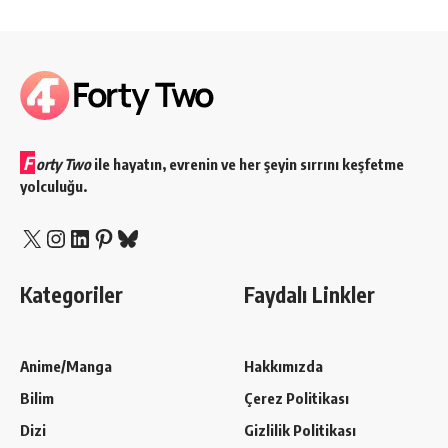
F
orty Two
ile hayatın, evrenin ve her şeyin sırrını keşfetme
yolculuğu.
X
Instagram
LinkedIn
Pinterest
Bluesky
Kategoriler
Faydalı Linkler
Anime/Manga
Hakkımızda
Bilim
Çerez Politikası
Dizi
Gizlilik Politikası