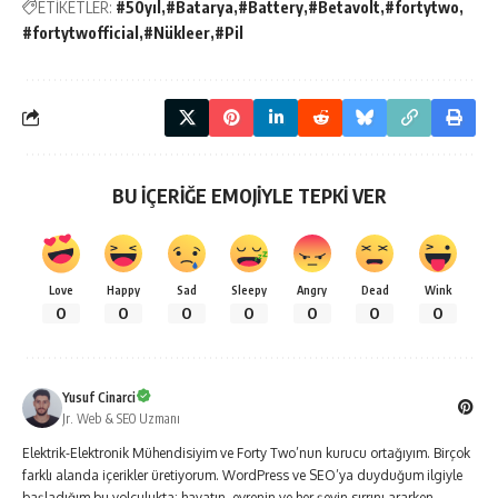
ETİKETLER:
#50yıl
#Batarya
#Battery
#Betavolt
#fortytwo
#fortytwofficial
#Nükleer
#Pil
BU İÇERİĞE EMOJİYLE TEPKİ VER
Love
Happy
Sad
Sleepy
Angry
Dead
Wink
0
0
0
0
0
0
0
Yusuf Cinarci
Jr. Web & SEO Uzmanı
Elektrik-Elektronik Mühendisiyim ve Forty Two’nun kurucu ortağıyım. Birçok
farklı alanda içerikler üretiyorum. WordPress ve SEO’ya duyduğum ilgiyle
başladığım bu yolculukta; hayatın, evrenin ve her şeyin sırrını ararken