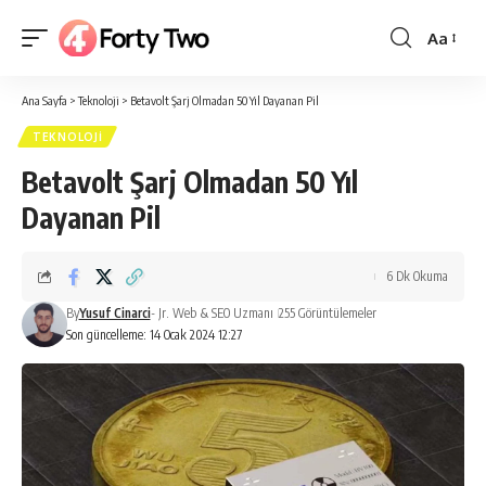
Aa
Yazı
Tipi
Ana Sayfa
>
Teknoloji
>
Betavolt Şarj Olmadan 50 Yıl Dayanan Pil
Boyutlan
TEKNOLOJI
Betavolt Şarj Olmadan 50 Yıl
Dayanan Pil
6 Dk Okuma
By
Yusuf Cinarci
- Jr. Web & SEO Uzmanı
255 Görüntülemeler
Son güncelleme: 14 Ocak 2024 12:27