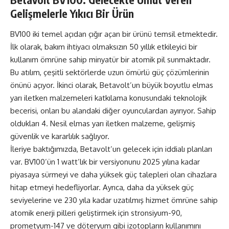
Gelişmelerle Yıkıcı Bir Ürün
BV100 iki temel açıdan çığır açan bir ürünü temsil etmektedir.
İlk olarak, bakım ihtiyacı olmaksızın 50 yıllık etkileyici bir
kullanım ömrüne sahip minyatür bir atomik pil sunmaktadır.
Bu atılım, çeşitli sektörlerde uzun ömürlü güç çözümlerinin
önünü açıyor. İkinci olarak, Betavolt’un büyük boyutlu elmas
yarı iletken malzemeleri katkılama konusundaki teknolojik
becerisi, onları bu alandaki diğer oyunculardan ayırıyor. Sahip
oldukları 4. Nesil elmas yarı iletken malzeme, gelişmiş
güvenlik ve kararlılık sağlıyor.
İleriye baktığımızda, Betavolt’un gelecek için iddialı planları
var. BV100’ün 1 watt’lık bir versiyonunu 2025 yılına kadar
piyasaya sürmeyi ve daha yüksek güç talepleri olan cihazlara
hitap etmeyi hedefliyorlar. Ayrıca, daha da yüksek güç
seviyelerine ve 230 yıla kadar uzatılmış hizmet ömrüne sahip
atomik enerji pilleri geliştirmek için stronsiyum-90,
prometyum-147 ve döteryum gibi izotopların kullanımını