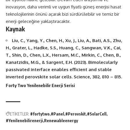
inovasyon, daha verimli ve uygun fiyatlı güneş enerjisi hasat
teknolojilerinin önünü açarak bizi sürdürülebilir ve temiz bir
enerji geleceğine yaklaştıracaktır.
Kaynak
Liu, C., Yang, Y., Chen, H., Xu, J., Liu, A., Bati, A.S., Zhu,
H., Grater, L., Hadke, S.S., Huang, C., Sangwan, V.K., Cai,
T., Shin, D., Chen, L.X., Hersam, M.C., Mirkin, C., Chen, B.,
Kanatzidis, M.G., & Sargent, E.H. (2023). Bimolecularly
passivated interface enables efficient and stable
inverted perovskite solar cells. Science, 382, 810 – 815.
Forty Two Yenilenebilir Enerji Serisi
ETİKETLER:
#fortytwo
#Panel
#Perovskit
#SolarCell
#Yenilenebilirenerji
Renewableenergy