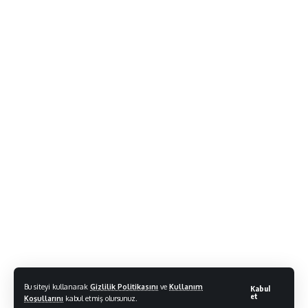
Bu siteyi kullanarak
Gizlilik Politikasını
ve
Kullanım
Kabul
et
Koşullarını
kabul etmiş olursunuz.