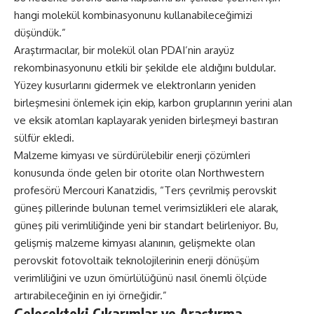
hangi molekül kombinasyonunu kullanabileceğimizi
düşündük.”
Araştırmacılar, bir molekül olan PDAI’nin arayüz
rekombinasyonunu etkili bir şekilde ele aldığını buldular.
Yüzey kusurlarını gidermek ve elektronların yeniden
birleşmesini önlemek için ekip, karbon gruplarının yerini alan
ve eksik atomları kaplayarak yeniden birleşmeyi bastıran
sülfür ekledi.
Malzeme kimyası ve sürdürülebilir enerji çözümleri
konusunda önde gelen bir otorite olan Northwestern
profesörü Mercouri Kanatzidis, “Ters çevrilmiş perovskit
güneş pillerinde bulunan temel verimsizlikleri ele alarak,
güneş pili verimliliğinde yeni bir standart belirleniyor. Bu,
gelişmiş malzeme kimyası alanının, gelişmekte olan
perovskit fotovoltaik teknolojilerinin enerji dönüşüm
verimliliğini ve uzun ömürlülüğünü nasıl önemli ölçüde
artırabileceğinin en iyi örneğidir.”
Gelecekteki Çıkarımlar ve Araştırma