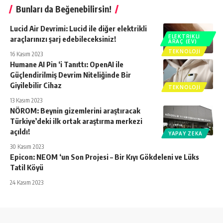
Bunları da Beğenebilirsin!
Lucid Air Devrimi: Lucid ile diğer elektrikli
ELEKTRIKLI
araçlarınızı şarj edebileceksiniz!
ARAÇ (EV)
TEKNOLOJI
16 Kasım 2023
Humane AI Pin ‘i Tanıttı: OpenAI ile
Güçlendirilmiş Devrim Niteliğinde Bir
Giyilebilir Cihaz
TEKNOLOJI
13 Kasım 2023
NÖROM: Beynin gizemlerini araştıracak
Türkiye’deki ilk ortak araştırma merkezi
açıldı!
YAPAY ZEKA
30 Kasım 2023
Epicon: NEOM ‘un Son Projesi – Bir Kıyı Gökdeleni ve Lüks
Tatil Köyü
24 Kasım 2023