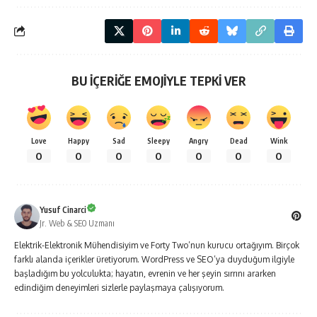
BU İÇERİĞE EMOJİYLE TEPKİ VER
Love
Happy
Sad
Sleepy
Angry
Dead
Wink
0
0
0
0
0
0
0
Yusuf Cinarci
Jr. Web & SEO Uzmanı
Elektrik-Elektronik Mühendisiyim ve Forty Two’nun kurucu ortağıyım. Birçok
farklı alanda içerikler üretiyorum. WordPress ve SEO’ya duyduğum ilgiyle
başladığım bu yolculukta; hayatın, evrenin ve her şeyin sırrını ararken
edindiğim deneyimleri sizlerle paylaşmaya çalışıyorum.