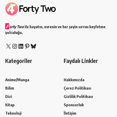
F
orty Two
ile hayatın, evrenin ve her şeyin sırrını keşfetme
yolculuğu.
X
Instagram
LinkedIn
Pinterest
Bluesky
Kategoriler
Faydalı Linkler
Anime/Manga
Hakkımızda
Bilim
Çerez Politikası
Dizi
Gizlilik Politikası
Kitap
Sponsorluk
Teknoloji
İletişim