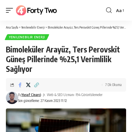
Aa
Yazı
Tipi
Ana Sayfa
>
Yenilenebilir Enerji
>
Bimoleküler Arayüz, Ters Perovskit Güneş Pillerinde %25,1 Verimlilik Sağlıyor
Boyutlan
YENILENEBILIR ENERJI
Bimoleküler Arayüz, Ters Perovskit
Güneş Pillerinde %25,1 Verimlilik
Sağlıyor
7 Dk Okuma
By
Yusuf Cinarci
- Jr. Web & SEO Uzmanı
194 Görüntülemeler
Son güncelleme: 27 Kasım 2023 11:12