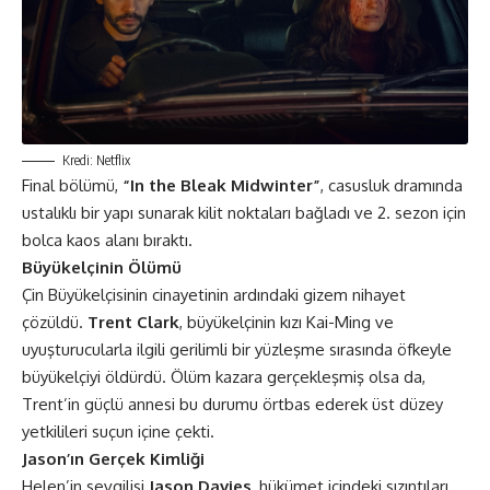
Kredi: Netflix
Final bölümü,
“In the Bleak Midwinter”
, casusluk dramında
ustalıklı bir yapı sunarak kilit noktaları bağladı ve 2. sezon için
bolca kaos alanı bıraktı.
Büyükelçinin Ölümü
Çin Büyükelçisinin cinayetinin ardındaki gizem nihayet
çözüldü.
Trent Clark
, büyükelçinin kızı Kai-Ming ve
uyuşturucularla ilgili gerilimli bir yüzleşme sırasında öfkeyle
büyükelçiyi öldürdü. Ölüm kazara gerçekleşmiş olsa da,
Trent’in güçlü annesi bu durumu örtbas ederek üst düzey
yetkilileri suçun içine çekti​​.
Jason’ın Gerçek Kimliği
Helen’in sevgilisi
Jason Davies
, hükümet içindeki sızıntıları