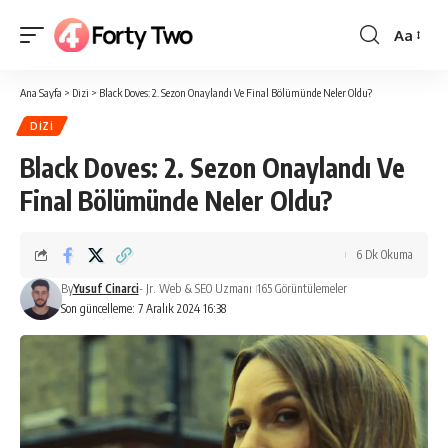
Aa
Yazı
Tipi
Ana Sayfa
>
Dizi
>
Black Doves: 2. Sezon Onaylandı Ve Final Bölümünde Neler Oldu?
Boyutlan
DIZI
Black Doves: 2. Sezon Onaylandı Ve
Final Bölümünde Neler Oldu?
6 Dk Okuma
By
Yusuf Cinarci
- Jr. Web & SEO Uzmanı
165 Görüntülemeler
Son güncelleme: 7 Aralık 2024 16:38