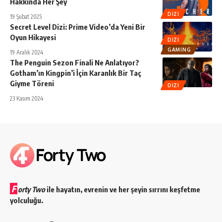
Hakkında Her Şey
DIZI
19 Şubat 2025
Secret Level Dizi: Prime Video’da Yeni Bir
Oyun Hikayesi
DIZI
GAMING
19 Aralık 2024
The Penguin Sezon Finali Ne Anlatıyor?
Gotham’ın Kingpin’i İçin Karanlık Bir Taç
Giyme Töreni
DIZI
23 Kasım 2024
F
orty Two
ile hayatın, evrenin ve her şeyin sırrını keşfetme
yolculuğu.