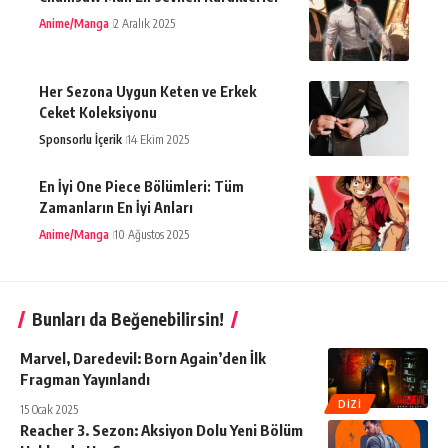
Anime/Manga
2 Aralık 2025
Her Sezona Uygun Keten ve Erkek
Ceket Koleksiyonu
Sponsorlu İçerik
14 Ekim 2025
En İyi One Piece Bölümleri: Tüm
Zamanların En İyi Anları
Anime/Manga
10 Ağustos 2025
Bunları da Beğenebilirsin!
Marvel, Daredevil: Born Again’den İlk
Fragman Yayınlandı
DIZI
15 Ocak 2025
Reacher 3. Sezon: Aksiyon Dolu Yeni Bölüm