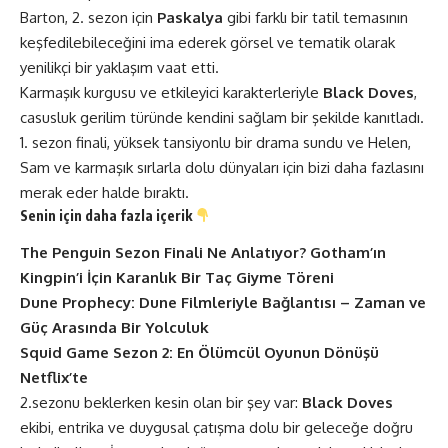
Barton, 2. sezon için
Paskalya
gibi farklı bir tatil temasının
keşfedilebileceğini ima ederek görsel ve tematik olarak
yenilikçi bir yaklaşım vaat etti​​.
Karmaşık kurgusu ve etkileyici karakterleriyle
Black Doves
,
casusluk gerilim türünde kendini sağlam bir şekilde kanıtladı.
1. sezon finali, yüksek tansiyonlu bir drama sundu ve Helen,
Sam ve karmaşık sırlarla dolu dünyaları için bizi daha fazlasını
merak eder halde bıraktı.
Senin için daha fazla içerik
The Penguin Sezon Finali Ne Anlatıyor? Gotham’ın
Kingpin’i İçin Karanlık Bir Taç Giyme Töreni
Dune Prophecy: Dune Filmleriyle Bağlantısı – Zaman ve
Güç Arasında Bir Yolculuk
Squid Game Sezon 2: En Ölümcül Oyunun Dönüşü
Netflix’te
2.sezonu beklerken kesin olan bir şey var:
Black Doves
ekibi, entrika ve duygusal çatışma dolu bir geleceğe doğru