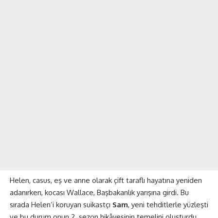
Helen, casus, eş ve anne olarak çift taraflı hayatına yeniden
adanırken, kocası Wallace, Başbakanlık yarışına girdi. Bu
sırada Helen’i koruyan suikastçı
Sam
, yeni tehditlerle yüzleşti
ve bu durum onun 2. sezon hikâyesinin temelini oluşturdu​​.