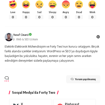
Love
Happy
Sad
Sleepy
Angry
Dead
Wink
0
0
0
0
0
0
0
Yusuf Cinarci
Jr. Web & SEO Uzmanı
Elektrik-Elektronik Mühendisiyim ve Forty Two’nun kurucu ortağıyım. Birçok
farklı alanda içerikler üretiyorum. WordPress ve SEO’ya duyduğum ilgiyle
başladığım bu yolculukta; hayatın, evrenin ve her şeyin sırrını ararken
edindiğim deneyimleri sizlerle paylaşmaya çalışıyorum.
Yorum yapılmamış
Sosyal Medya'da Forty Two
X
Pinterest