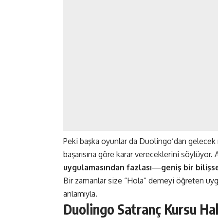
Peki başka oyunlar da Duolingo’dan gelecek m
başarısına göre karar vereceklerini söylüyor. 
uygulaması
ndan fazlası
—
geniş bir bili
Bir zamanlar size “Hola” demeyi öğreten uy
anlamıyla.
Duolingo Satranç Kursu H