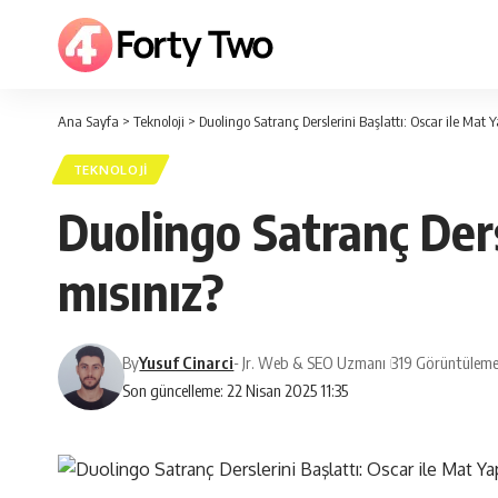
Ana Sayfa
>
Teknoloji
>
Duolingo Satranç Derslerini Başlattı: Oscar ile Mat
TEKNOLOJI
Duolingo Satranç Ders
mısınız?
By
Yusuf Cinarci
- Jr. Web & SEO Uzmanı
319 Görüntüleme
Son güncelleme: 22 Nisan 2025 11:35