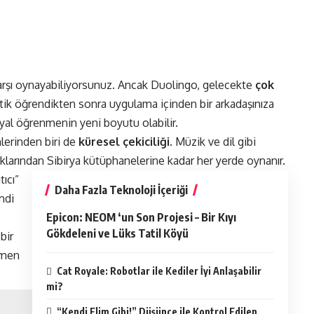
karşı oynayabiliyorsunuz. Ancak Duolingo, gelecekte
çok
tik öğrendikten sonra uygulama içinden bir arkadaşınıza
 öğrenmenin yeni boyutu olabilir​.
lerinden biri de
küresel çekiciliği
. Müzik ve dil gibi
klarından Sibirya kütüphanelerine kadar her yerde oynanır.
tıcı”
Daha Fazla Teknoloji İçeriği
mdi
Epicon: NEOM ‘un Son Projesi – Bir Kıyı
Gökdeleni ve Lüks Tatil Köyü
bir
tmen
Cat Royale: Robotlar ile Kediler İyi Anlaşabilir
mi?
“Kendi Elim Gibi!” Düşünce ile Kontrol Edilen