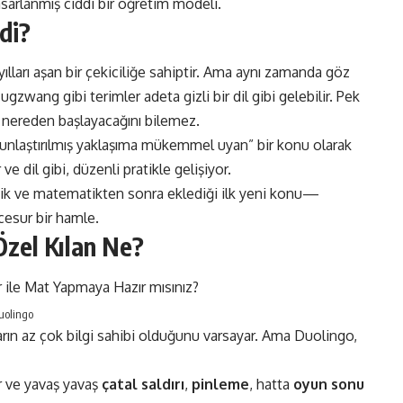
sarlanmış ciddi bir öğretim modeli.
di?
zyılları aşan bir çekiciliğe sahiptir. Ama aynı zamanda göz
 zugzwang gibi terimler adeta gizli bir dil gibi gelebilir. Pek
 nereden başlayacağını bilemez.
oyunlaştırılmış yaklaşıma mükemmel uyan” bir konu olarak
ve dil gibi, düzenli pratikle gelişiyor​.
ik ve matematikten sonra eklediği ilk yeni konu—
 cesur bir hamle.
Özel Kılan Ne?
Duolingo
ların az çok bilgi sahibi olduğunu varsayar. Ama Duolingo,
or ve yavaş yavaş
çatal saldırı
,
pinleme
, hatta
oyun sonu