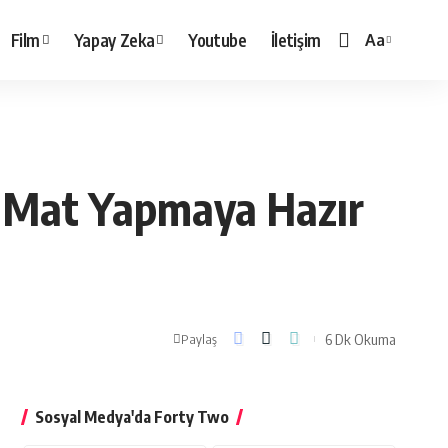
Film
Yapay Zeka
Youtube
İletişim
Aa
Yazı
Tipi
Boyutlandırı
le Mat Yapmaya Hazır
6 Dk Okuma
Paylaş
Sosyal Medya'da Forty Two