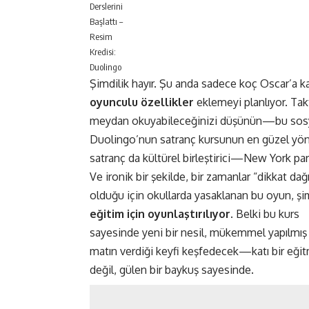
Derslerini
Başlattı –
Resim
Kredisi:
Duolingo
Şimdilik hayır. Şu anda sadece koç Oscar’a 
oyunculu özellikler
eklemeyi planlıyor. Tak
meydan okuyabileceğinizi düşünün—bu sosyal
Duolingo’nun satranç kursunun en güzel yön
satranç da kültürel birleştirici—New York par
Ve ironik bir şekilde, bir zamanlar “dikkat dağı
olduğu için okullarda yasaklanan bu oyun, şi
eğitim için oyunlaştırılıyor
. Belki bu kurs
sayesinde yeni bir nesil, mükemmel yapılmış 
matın verdiği keyfi keşfedecek—katı bir eği
değil, gülen bir baykuş sayesinde.