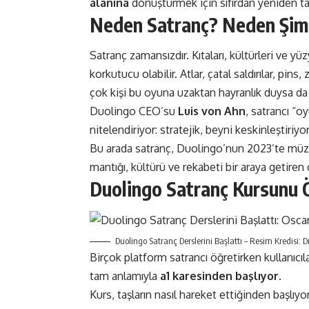
alanına
dönüştürmek için sıfırdan yeniden ta
Neden Satranç? Neden Şim
Satranç zamansızdır. Kıtaları, kültürleri ve yü
korkutucu olabilir. Atlar, çatal saldırılar, pins,
çok kişi bu oyuna uzaktan hayranlık duysa da
Duolingo CEO’su
Luis von Ahn
, satrancı “
nitelendiriyor: stratejik, beyni keskinleştiriyor 
Bu arada satranç, Duolingo’nun 2023’te müz
mantığı, kültürü ve rekabeti bir araya getiren
Duolingo Satranç Kursunu 
Duolingo Satranç Derslerini Başlattı – Resim Kredisi: 
Birçok platform satrancı öğretirken kullanıcı
tam anlamıyla
a1 karesinden başlıyor
.
Kurs, taşların nasıl hareket ettiğinden başlıy