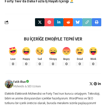
Forty Two’da Daha Fazla
İş Hayatı
İçeriği
BU İÇERİĞE EMOJİYLE TEPKİ VER
Love
Happy
Sad
Sleepy
Angry
Dead
Wink
0
0
0
0
0
0
0
Fatih Ilhan
Mühendis & SEO Uzmanı
Elektrik-Elektronik Mühendisi ve Forty Two’nun kurucu ortağıyım. Teknoloji,
bilim ve anime dünyasından içerikler hazırlıyorum. WordPress ve SEO
tutkunu bir içerik üreticisi olarak, burada merakımı sizinle paylaşıyorum!