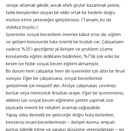
seviye atlamak gibidir, ancak sihirli güçler kazanmak yerine,
farklı bireylerden oluşan bir ekibi ortak bir hedefe doğru
motive etme yeteneğini geliştirirsiniz. (Tamam, bu da
oldukça büyülü.)
İşverenler sosyal becerilerin önemini kabul etse de, eğitim
ve gelişim konusunda hala önemli bir boşluk var. Çalışanların
sadece %35’i geçtiğimiz yıl iletişim ve problem çözme
konularında eğitim aldıklarını bildirirken, %7’lik şok edici bir
kesim ise hiçbir sosyal beceri eğitimi almamıştır.
Bu durum hem çalışanlar hem de işverenler için altın bir fırsat
sunuyor. Eğer bir çalışansanız, sosyal becerilerinizi
geliştirmek için inisiyatif alın. Atölye çalışmaları, çevrimiçi
kurslar veya mentorluk fırsatları arayın. Eğer bir işverenseniz,
ekibiniz için sosyal beceri eğitimine yatırım yapmak size
piyasada önemli bir rekabet avantajı sağlayabilir.
Yapay zeka destekli bir geleceğe doğru hızla ilerlerken,
benzersiz insani becerilerimizin – iletişim kurma, empati
kurma, liderlik etme ve yaratıcı düşünme yeteneğimizin – en