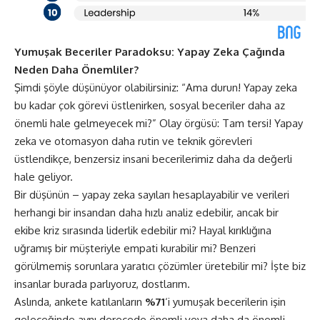
Yumuşak Beceriler Paradoksu: Yapay Zeka Çağında
Neden Daha Önemliler?
Şimdi şöyle düşünüyor olabilirsiniz: “Ama durun! Yapay zeka
bu kadar çok görevi üstlenirken, sosyal beceriler daha az
önemli hale gelmeyecek mi?” Olay örgüsü: Tam tersi! Yapay
zeka ve otomasyon daha rutin ve teknik görevleri
üstlendikçe, benzersiz insani becerilerimiz daha da değerli
hale geliyor.
Bir düşünün – yapay zeka sayıları hesaplayabilir ve verileri
herhangi bir insandan daha hızlı analiz edebilir, ancak bir
ekibe kriz sırasında liderlik edebilir mi? Hayal kırıklığına
uğramış bir müşteriyle empati kurabilir mi? Benzeri
görülmemiş sorunlara yaratıcı çözümler üretebilir mi? İşte biz
insanlar burada parlıyoruz, dostlarım.
Aslında, ankete katılanların
%71
‘i yumuşak becerilerin işin
geleceğinde aynı derecede önemli veya daha da önemli