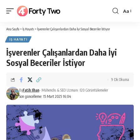
Aa
Yazı
Tipi
Ana Sayfa
>
İş Hayatı
>
İşverenler Çalışanlardan Daha İyi Sosyal Beceriler İstiyor
Boyutlan
İŞ HAYATI
İşverenler Çalışanlardan Daha İyi
Sosyal Beceriler İstiyor
9 Dk Okuma
By
Fatih Ilhan
- Mühendis & SEO Uzmanı
120 Görüntülemeler
Son güncelleme: 15 Mart 2025 16:04