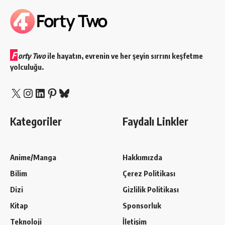
F
orty Two
ile hayatın, evrenin ve her şeyin sırrını keşfetme
yolculuğu.
X
Instagram
LinkedIn
Pinterest
Bluesky
Kategoriler
Faydalı Linkler
Anime/Manga
Hakkımızda
Bilim
Çerez Politikası
Dizi
Gizlilik Politikası
Kitap
Sponsorluk
Teknoloji
İletişim