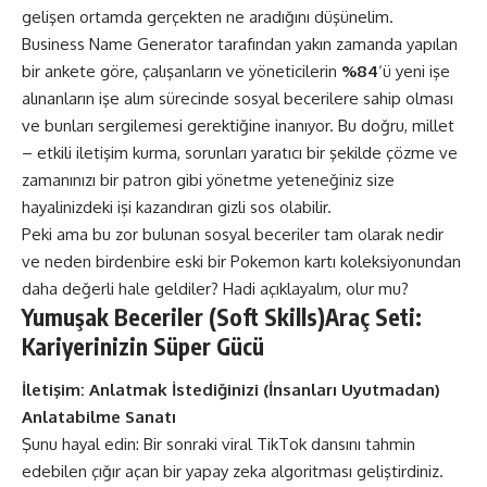
gelişen ortamda gerçekten ne aradığını düşünelim.
Business Name Generator
tarafından yakın zamanda yapılan
bir ankete göre, çalışanların ve yöneticilerin
%84
‘ü yeni işe
alınanların işe alım sürecinde sosyal becerilere sahip olması
ve bunları sergilemesi gerektiğine inanıyor. Bu doğru, millet
– etkili iletişim kurma, sorunları yaratıcı bir şekilde çözme ve
zamanınızı bir patron gibi yönetme yeteneğiniz size
hayalinizdeki işi kazandıran gizli sos olabilir.
Peki ama bu zor bulunan sosyal beceriler tam olarak nedir
ve neden birdenbire eski bir Pokemon kartı koleksiyonundan
daha değerli hale geldiler? Hadi açıklayalım, olur mu?
Yumuşak Beceriler (Soft Skills)Araç Seti:
Kariyerinizin Süper Gücü
İletişim: Anlatmak İstediğinizi (İnsanları Uyutmadan)
Anlatabilme Sanatı
Şunu hayal edin: Bir sonraki viral TikTok dansını tahmin
edebilen çığır açan bir yapay zeka algoritması geliştirdiniz.