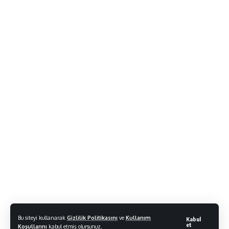
Bu siteyi kullanarak
Gizlilik Politikasını
ve
Kullanım
Kabul
et
Koşullarını
kabul etmiş olursunuz.