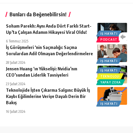
Bunları da Beğenebilirsin!
Soham Parekh: Aynı Anda Dört Farklı Start-
Up’ta Çalışan Adamın Hikayesi Viral Oldu!
İŞ HAYATI
PODCAST
6 Temmuz 2025
İş Görüşmeleri ‘nin Saçmalığı: Saçma
Sorulardan Adil Olmayan Değerlendirmelere
İŞ HAYATI
28 Şubat 2024
Jensen Huang ‘ın Yükselişi: Nvidia’nın
İŞ HAYATI
CEO’sundan Liderlik Tavsiyeleri
TEKNOLOJI
YAPAY ZEKA
23 Şubat 2024
Teknolojide İşten Çıkarma Salgını: Büyük İş
Kaybı Eğilimlerine Veriye Dayalı Derin Bir
Bakış
İŞ HAYATI
16 Şubat 2024