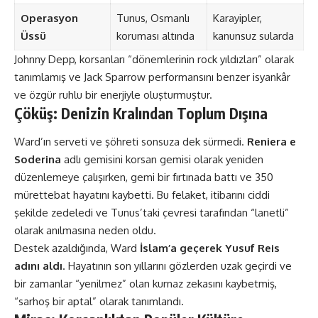
Operasyon
Tunus, Osmanlı
Karayipler,
Üssü
koruması altında
kanunsuz sularda
Johnny Depp, korsanları “dönemlerinin rock yıldızları” olarak
tanımlamış ve Jack Sparrow performansını benzer isyankâr
ve özgür ruhlu bir enerjiyle oluşturmuştur​​.
Çöküş: Denizin Kralından Toplum Dışına
Ward’ın serveti ve şöhreti sonsuza dek sürmedi.
Reniera e
Soderina
adlı gemisini korsan gemisi olarak yeniden
düzenlemeye çalışırken, gemi bir fırtınada battı ve 350
mürettebat hayatını kaybetti. Bu felaket, itibarını ciddi
şekilde zedeledi ve Tunus’taki çevresi tarafından “lanetli”
olarak anılmasına neden oldu.
Destek azaldığında, Ward
İslam’a geçerek Yusuf Reis
adını aldı
. Hayatının son yıllarını gözlerden uzak geçirdi ve
bir zamanlar “yenilmez” olan kurnaz zekasını kaybetmiş,
“sarhoş bir aptal” olarak tanımlandı​​.