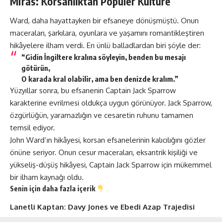
Miras: Korsanlıktan Popüler Kültüre
Ward, daha hayattayken bir efsaneye dönüşmüştü. Onun
maceraları, şarkılara, oyunlara ve yaşamını romantikleştiren
hikâyelere ilham verdi. En ünlü balladlardan biri şöyle der:
“Gidin İngiltere kralına söyleyin, benden bu mesajı
götürün,
O karada kral olabilir, ama ben denizde kralım.”
Yüzyıllar sonra, bu efsanenin Captain Jack Sparrow
karakterine evrilmesi oldukça uygun görünüyor. Jack Sparrow,
özgürlüğün, yaramazlığın ve cesaretin ruhunu tamamen
temsil ediyor​​.
John Ward’ın hikâyesi, korsan efsanelerinin kalıcılığını gözler
önüne seriyor. Onun cesur maceraları, eksantrik kişiliği ve
yükseliş-düşüş hikâyesi, Captain Jack Sparrow için mükemmel
bir ilham kaynağı oldu.
Senin için daha fazla içerik
Lanetli Kaptan: Davy Jones ve Ebedi Azap Trajedisi