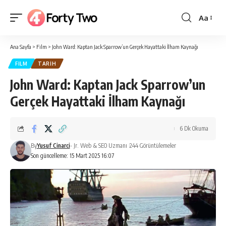
Aa
Yazı
Tipi
Ana Sayfa
>
Film
>
John Ward: Kaptan Jack Sparrow’un Gerçek Hayattaki İlham Kaynağı
Boyutlan
FILM
TARIH
John Ward: Kaptan Jack Sparrow’un
Gerçek Hayattaki İlham Kaynağı
6 Dk Okuma
By
Yusuf Cinarci
- Jr. Web & SEO Uzmanı
244 Görüntülemeler
Son güncelleme: 15 Mart 2025 16:07