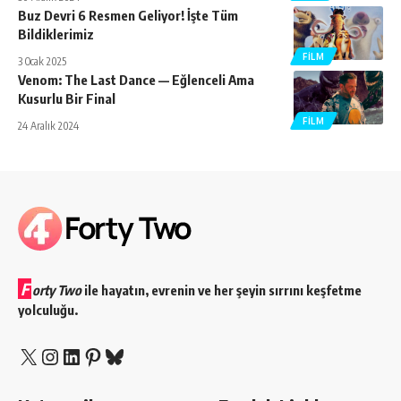
Buz Devri 6 Resmen Geliyor! İşte Tüm
Bildiklerimiz
FILM
3 Ocak 2025
Venom: The Last Dance — Eğlenceli Ama
Kusurlu Bir Final
FILM
24 Aralık 2024
F
orty Two
ile hayatın, evrenin ve her şeyin sırrını keşfetme
yolculuğu.
X
Instagram
LinkedIn
Pinterest
Bluesky