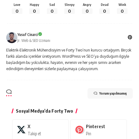
Love
Happy
Sad
Sleepy
Angry
Dead
Wink
0
0
0
0
0
0
0
Yusuf Cinarci
Jr. Web & SEO Uzmanı
Elektrik-Elektronik Mühendisiyim ve Forty Two’nun kurucu ortağıyım. Birçok
farklı alanda içerikler üretiyorum. WordPress ve SEO’ya duyduğum ilgiyle
başladığım bu yolculukta; hayatın, evrenin ve her şeyin sırrını ararken
edindiğim deneyimleri sizlerle paylaşmaya çalışıyorum.
Yorum yapılmamış
Sosyal Medya'da Forty Two
X
Pinterest
Takip et
Pin