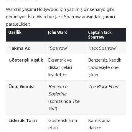
Ward’ın yaşamı Hollywood için yazılmış bir senaryo gibi
görünüyor. İşte Ward ve Jack Sparrow arasındaki çarpıcı
paralellikler:
Özellik
John Ward
Captain Jack
Sparrow
Takma Ad
“Sparrow”
“Jack Sparrow”
Gösterişli Kişilik
Eksantrik ve
Benzersiz, kaotik
dikkat çekici
cazibesiyle öne
kıyafetler
çıkan
Ünlü Gemisi
Reniera e
The Black Pearl
Soderina
(sonrasında
The
Gift
)
Liderlik Tarzı
Gösterişli ama
Kaotik ama
etkili
dahice