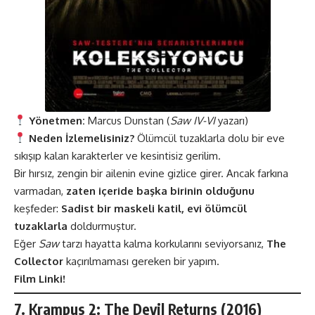
Yönetmen:
Marcus Dunstan (
Saw IV-VI
yazarı)
Neden İzlemelisiniz?
Ölümcül tuzaklarla dolu bir eve
sıkışıp kalan karakterler ve kesintisiz gerilim.
Bir hırsız, zengin bir ailenin evine gizlice girer. Ancak farkına
varmadan,
zaten içeride başka birinin olduğunu
keşfeder:
Sadist bir maskeli katil, evi ölümcül
tuzaklarla
doldurmuştur.
Eğer
Saw
tarzı hayatta kalma korkularını seviyorsanız,
The
Collector
kaçırılmaması gereken bir yapım.
Film Linki!
7.
Krampus 2: The Devil Returns (2016)