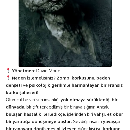
Yönetmen:
David Morlet
Neden İzlemelisiniz?
Zombi korkusunu
,
beden
dehşeti
ve
psikolojik gerilimle harmanlayan bir Fransız
korku şaheseri!
Ölümcül bir virüsün insanlığı
yok olmaya sürüklediği bir
dünyada
, bir çift terk edilmiş bir binaya sığınır. Ancak,
bulaşan hastalık ilerledikçe
, içlerinden biri
vahşi, et obur
bir yaratığa dönüşmeye başlar
. Sevdiği insanın
yavaşça
bir canavara dönüşmesini izleyen
diğer kişi ise
korkunç