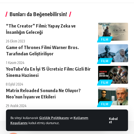
Bunları da Beğenebilirsin!
“The Creator” Filmi: Yapay Zeka ve
İnsanlığın Geleceği
FILM
26 Ekim 2023
Game of Thrones Filmi Warner Bros.
Tarafından Geliştiriliyor
FILM
1 Kasım 2024
YouTube’da En İyi 15 Ücretsiz Film: Gizli Bir
Sinema Hazinesi
FILM
8 Eylül 2024
Matrix Reloaded Sonunda Ne Oluyor?
Neo’nun İsyanı ve Etkileri
FILM
29 Aralık 2024
Bu siteyi kullanarak
Gizlilik Politikasını
ve
Kullanım
Kabul
et
Koşullarını
kabul etmiş olursunuz.