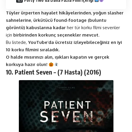
Forty Two’da Daha Fazla Film İçeriği
Tüyler ürperten hayalet hikâyelerinden
,
yoğun slasher
sahnelerine
,
ürkütücü found-footage (buluntu
görüntü) kabuslarına kadar
her tür korku filmi sevenler
için
birbirinden korkunç seçenekler mevcut
.
Bu listede,
YouTube’da ücretsiz izleyebileceğiniz en iyi
10 korku filmini sıraladık
.
O halde mısırınızı alın, ışıkları kapatın ve gerçek
korkuya hazır olun!
10.
Patient Seven – (7 Hasta) (2016)