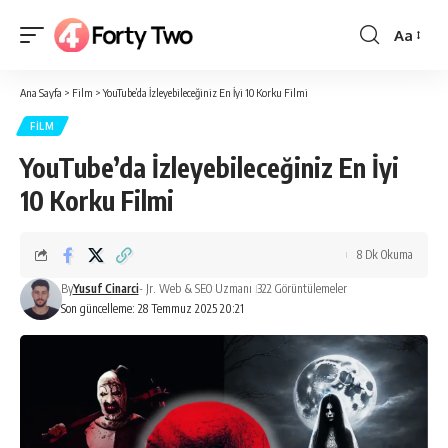
Aa
Yazı
Tipi
Ana Sayfa
>
Film
>
YouTube’da İzleyebileceğiniz En İyi 10 Korku Filmi
Boyutlan
FILM
YouTube’da İzleyebileceğiniz En İyi
10 Korku Filmi
8 Dk Okuma
By
Yusuf Cinarci
- Jr. Web & SEO Uzmanı
322 Görüntülemeler
Son güncelleme: 28 Temmuz 2025 20:21