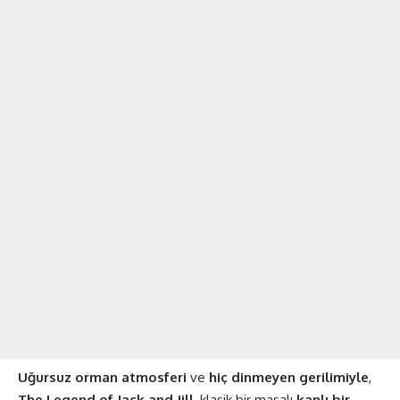
Uğursuz orman atmosferi
ve
hiç dinmeyen gerilimiyle
,
The Legend of Jack and Jill
, klasik bir masalı
kanlı bir