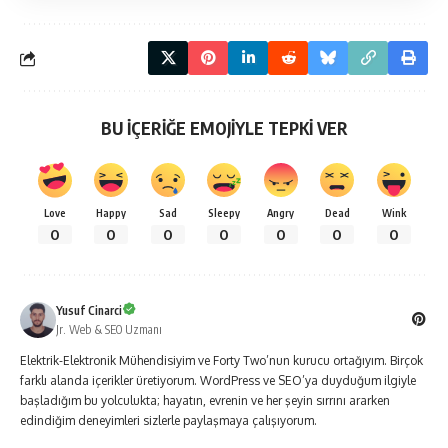
BU İÇERİĞE EMOJİYLE TEPKİ VER
Love
Happy
Sad
Sleepy
Angry
Dead
Wink
0
0
0
0
0
0
0
Yusuf Cinarci
Jr. Web & SEO Uzmanı
Elektrik-Elektronik Mühendisiyim ve Forty Two’nun kurucu ortağıyım. Birçok
farklı alanda içerikler üretiyorum. WordPress ve SEO’ya duyduğum ilgiyle
başladığım bu yolculukta; hayatın, evrenin ve her şeyin sırrını ararken
edindiğim deneyimleri sizlerle paylaşmaya çalışıyorum.