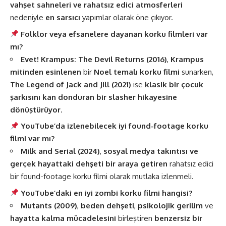
vahşet sahneleri ve rahatsız edici atmosferleri
nedeniyle
en sarsıcı
yapımlar olarak öne çıkıyor​.
Folklor veya efsanelere dayanan korku filmleri var
mı?
Evet!
Krampus: The Devil Returns (2016)
,
Krampus
mitinden esinlenen
bir
Noel temalı korku filmi
sunarken,
The Legend of Jack and Jill (2021)
ise
klasik bir çocuk
şarkısını kan donduran bir slasher hikayesine
dönüştürüyor
.
YouTube’da izlenebilecek iyi found-footage korku
filmi var mı?
Milk and Serial (2024)
,
sosyal medya takıntısı ve
gerçek hayattaki dehşeti bir araya getiren
rahatsız edici
bir found-footage korku filmi olarak mutlaka izlenmeli​.
YouTube’daki en iyi zombi korku filmi hangisi?
Mutants (2009)
,
beden dehşeti
,
psikolojik gerilim
ve
hayatta kalma mücadelesini
birleştiren
benzersiz bir