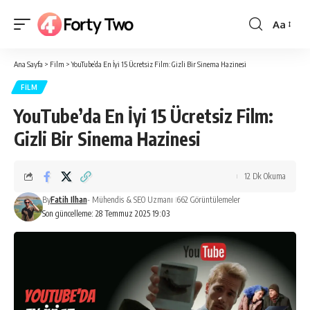
Aa
Yazı
Tipi
Ana Sayfa
>
Film
>
YouTube’da En İyi 15 Ücretsiz Film: Gizli Bir Sinema Hazinesi
Boyutlan
FILM
YouTube’da En İyi 15 Ücretsiz Film:
Gizli Bir Sinema Hazinesi
12 Dk Okuma
By
Fatih Ilhan
- Mühendis & SEO Uzmanı
662 Görüntülemeler
Son güncelleme: 28 Temmuz 2025 19:03