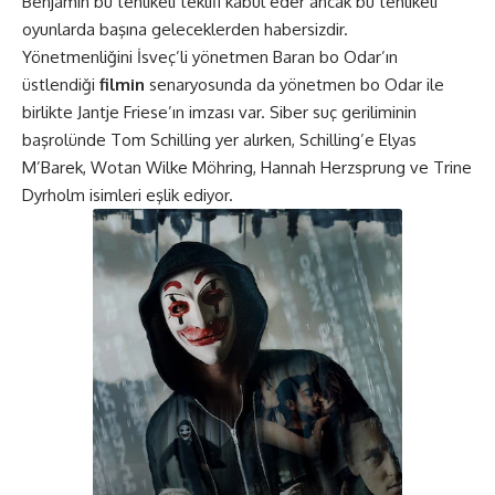
Benjamin bu tehlikeli teklifi kabul eder ancak bu tehlikeli
oyunlarda başına geleceklerden habersizdir.
Yönetmenliğini İsveç’li yönetmen Baran bo Odar’ın
üstlendiği
filmin
senaryosunda da yönetmen bo Odar ile
birlikte Jantje Friese’ın imzası var. Siber suç geriliminin
başrolünde Tom Schilling yer alırken, Schilling’e Elyas
M’Barek, Wotan Wilke Möhring, Hannah Herzsprung ve Trine
Dyrholm isimleri eşlik ediyor.