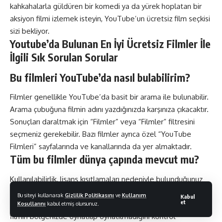
kahkahalarla güldüren bir komedi ya da yürek hoplatan bir
aksiyon filmi izlemek isteyin, YouTube’un ücretsiz film seçkisi
sizi bekliyor.
Youtube’da Bulunan En İyi Ücretsiz Filmler İle
İlgili Sık Sorulan Sorular
Bu filmleri YouTube’da nasıl bulabilirim?
Filmler genellikle YouTube’da basit bir arama ile bulunabilir.
Arama çubuğuna filmin adını yazdığınızda karşınıza çıkacaktır.
Sonuçları daraltmak için “Filmler” veya “Filmler” filtresini
seçmeniz gerekebilir. Bazı filmler ayrıca özel “YouTube
Filmleri” sayfalarında ve kanallarında da yer almaktadır.
Tüm bu filmler dünya çapında mevcut mu?
Kullanılabilirlik, lisans kısıtlamaları nedeniyle bulunduğunuz
yere bağlı olarak değişebilir. Bazı filmler yalnızca belirli
Bu siteyi kullanarak
Gizlilik Politikasını
ve
Kullanım
Kabul
et
ülkelerde görüntülenebilir. Oynat’a tıklamadan önce bir
Koşullarını
kabul etmiş olursunuz.
filmin bölgenizde oynatılıp oynatılmadığını kontrol