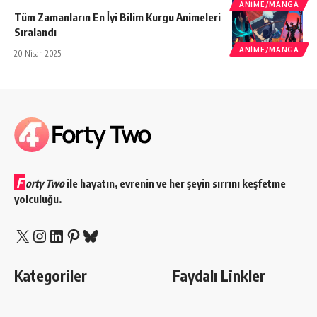
ANIME/MANGA
Tüm Zamanların En İyi Bilim Kurgu Animeleri
Sıralandı
ANIME/MANGA
20 Nisan 2025
F
orty Two
ile hayatın, evrenin ve her şeyin sırrını keşfetme
yolculuğu.
X
Instagram
LinkedIn
Pinterest
Bluesky
Kategoriler
Faydalı Linkler