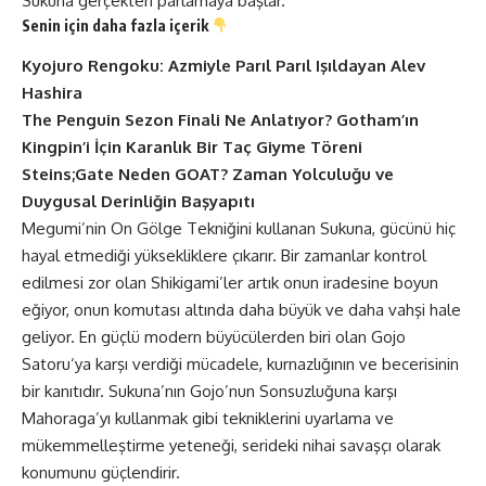
Sukuna gerçekten parlamaya başlar.
Senin için daha fazla içerik
Kyojuro Rengoku: Azmiyle Parıl Parıl Işıldayan Alev
Hashira
The Penguin Sezon Finali Ne Anlatıyor? Gotham’ın
Kingpin’i İçin Karanlık Bir Taç Giyme Töreni
Steins;Gate Neden GOAT? Zaman Yolculuğu ve
Duygusal Derinliğin Başyapıtı
Megumi’nin On Gölge Tekniğini kullanan Sukuna, gücünü hiç
hayal etmediği yüksekliklere çıkarır. Bir zamanlar kontrol
edilmesi zor olan Shikigami’ler artık onun iradesine boyun
eğiyor, onun komutası altında daha büyük ve daha vahşi hale
geliyor. En güçlü modern büyücülerden biri olan
Gojo
Satoru
‘ya karşı verdiği mücadele, kurnazlığının ve becerisinin
bir kanıtıdır. Sukuna’nın Gojo’nun Sonsuzluğuna karşı
Mahoraga’yı kullanmak gibi tekniklerini uyarlama ve
mükemmelleştirme yeteneği, serideki nihai savaşçı olarak
konumunu güçlendirir.