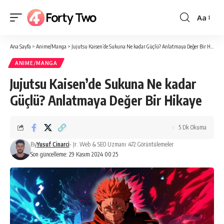
Aa
Yazı
Tipi
Ana Sayfa
>
Anime/Manga
>
Jujutsu Kaisen’de Sukuna Ne kadar Güçlü? Anlatmaya Değer Bir Hikaye
Boyutlan
ANIME/MANGA
Jujutsu Kaisen’de Sukuna Ne kadar
Güçlü? Anlatmaya Değer Bir Hikaye
5 Dk Okuma
By
Yusuf Cinarci
- Jr. Web & SEO Uzmanı
472 Görüntülemeler
Son güncelleme: 29 Kasım 2024 00:25