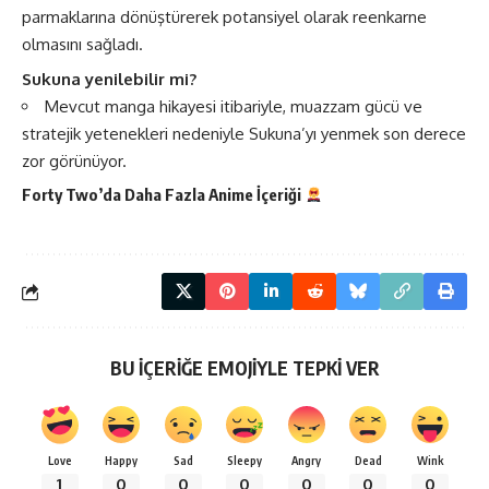
parmaklarına dönüştürerek potansiyel olarak reenkarne
olmasını sağladı.
Sukuna yenilebilir mi?
Mevcut manga hikayesi itibariyle, muazzam gücü ve
stratejik yetenekleri nedeniyle Sukuna’yı yenmek son derece
zor görünüyor.
Forty Two’da Daha Fazla
Anime
İçeriği
BU İÇERİĞE EMOJİYLE TEPKİ VER
Love
Happy
Sad
Sleepy
Angry
Dead
Wink
1
0
0
0
0
0
0