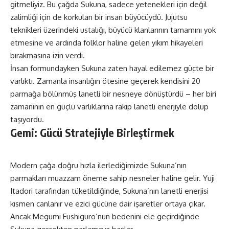
gitmeliyiz. Bu çağda Sukuna, sadece yetenekleri için değil
zalimliği için de korkulan bir insan büyücüydü. Jujutsu
teknikleri üzerindeki ustalığı, büyücü klanlarının tamamını yok
etmesine ve ardında folklor haline gelen yıkım hikayeleri
bırakmasına izin verdi.
İnsan formundayken Sukuna zaten hayal edilemez güçte bir
varlıktı. Zamanla insanlığın ötesine geçerek kendisini 20
parmağa bölünmüş lanetli bir nesneye dönüştürdü – her biri
zamanının en güçlü varlıklarına rakip lanetli enerjiyle dolup
taşıyordu.
Gemi: Gücü Stratejiyle Birleştirmek
Modern çağa doğru hızla ilerlediğimizde Sukuna’nın
parmakları muazzam öneme sahip nesneler haline gelir. Yuji
Itadori tarafından tüketildiğinde, Sukuna’nın lanetli enerjisi
kısmen canlanır ve ezici gücüne dair işaretler ortaya çıkar.
Ancak Megumi Fushiguro’nun bedenini ele geçirdiğinde