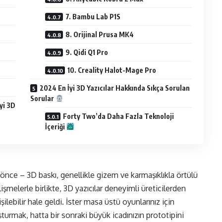
7. Bambu Lab P1S
8. Orijinal Prusa MK4
9. Qidi Q1 Pro
10. Creality Halot-Mage Pro
2024 En İyi 3D Yazıcılar Hakkında Sıkça Sorulan
Sorular
yi 3D
Forty Two’da Daha Fazla Teknoloji
İçeriği
önce – 3D baskı, genellikle gizem ve karmaşıklıkla örtülü
işmelerle birlikte,
3D yazıcı
lar deneyimli üreticilerden
şilebilir hale geldi. İster masa üstü oyunlarınız için
şturmak, hatta bir sonraki büyük icadınızın prototipini