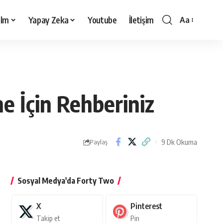
ilm
Yapay Zeka
Youtube
İletişim
Aa
Yazı
Tipi
Boyutlandırı
e İçin Rehberiniz
9 Dk Okuma
Paylaş
Sosyal Medya'da Forty Two
X
Pinterest
Takip et
Pin