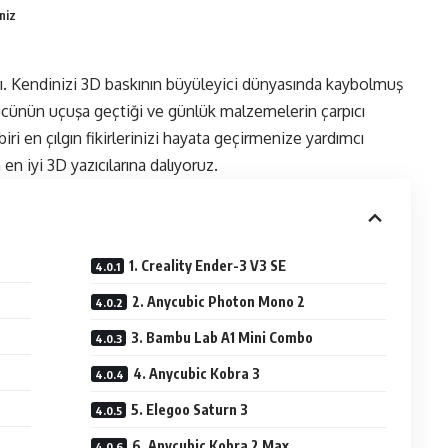
niz
ı. Kendinizi
3D baskı
nın büyüleyici dünyasında kaybolmuş
gücünün uçuşa geçtiği ve günlük malzemelerin çarpıcı
ri en çılgın fikirlerinizi hayata geçirmenize yardımcı
en iyi 3D yazıcılarına dalıyoruz.
1. Creality Ender-3 V3 SE
2. Anycubic Photon Mono 2
3. Bambu Lab A1 Mini Combo
4. Anycubic Kobra 3
5. Elegoo Saturn 3
6. Anycubic Kobra 2 Max