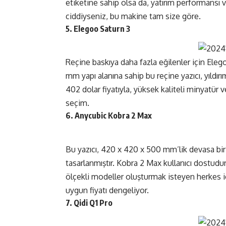
etiketine sahip olsa da, yatırım performansı 
ciddiyseniz, bu makine tam size göre.
5. Elegoo Saturn 3
Reçine baskıya daha fazla eğilenler için Elego
mm yapı alanına sahip bu reçine yazıcı, yıldırım
402 dolar fiyatıyla, yüksek kaliteli minyatü
seçim.
6. Anycubic Kobra 2 Max
Bu yazıcı, 420 x 420 x 500 mm’lik devasa bir 
tasarlanmıştır. Kobra 2 Max kullanıcı dostudu
ölçekli modeller oluşturmak isteyen herkes içi
uygun fiyatı dengeliyor.
7. Qidi Q1 Pro