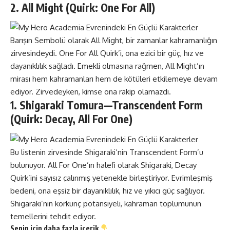
2. All Might (Quirk: One For All)
Barışın Sembolü olarak All Might, bir zamanlar kahramanlığın
zirvesindeydi. One For All Quirk’i, ona ezici bir güç, hız ve
dayanıklılık sağladı. Emekli olmasına rağmen, All Might’ın
mirası hem kahramanları hem de kötüleri etkilemeye devam
ediyor. Zirvedeyken, kimse ona rakip olamazdı.
1. Shigaraki Tomura—Transcendent Form
(Quirk: Decay, All For One)
Bu listenin zirvesinde Shigaraki’nin Transcendent Form’u
bulunuyor. All For One’ın halefi olarak Shigaraki, Decay
Quirk’ini sayısız çalınmış yetenekle birleştiriyor. Evrimleşmiş
bedeni, ona eşsiz bir dayanıklılık, hız ve yıkıcı güç sağlıyor.
Shigaraki’nin korkunç potansiyeli, kahraman toplumunun
temellerini tehdit ediyor.
Senin için daha fazla içerik