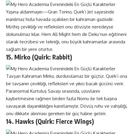
Yaşına aldanmayın—Gran Torino, Quirk’i Jet sayesinde
inanılmaz hızla havada uçabilen bir kahraman gazisidir.
Müthiş çevikliği ve refleksleri onu dövüşte neredeyse
dokunulmaz kılar. Hem All Might hem de Deku’nun eğitmeni
olarak tecrübesi ve tekniği, onu büyük kahramanlar arasında
sağlam bir yere oturtur.
15. Mirko (Quirk: Rabbit)
Tavşan Kahraman Mirko, durdurulamaz bir güçtür. Quirk’i ona
bir tavşanın çevikliği, refleksleri ve yıkıcı bacak gücünü verir.
Paranormal Kurtuluş Savaşı sırasında, uzuvlarını
kaybetmesine rağmen birden fazla Nomu ile tek başına
savaşarak dayanıklılığını kanıtlamıştır. Dövüş ruhu ve vahşiliği,
onu dikkate alınması gereken bir güç haline getirir.
14. Hawks (Quirk: Fierce Wings)