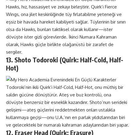
Hawks, hız, hassasiyet ve zekayı birleştirir. Quirk’i Fierce
Wings, ona jilet keskinliğinde tüy fırlatabilme yeteneği ve
eşsiz bir havada hareket kabiliyeti sağlar. Tüylerinin bir sınırı
olsa da Hawks, bunları taktiksel olarak kullanır—ister
dövüşte ister gizli görevlerde. İkinci Numara Kahraman
olarak, Hawks güçle birlikte olağanüstü bir zarafet de
sergiler.
13. Shoto Todoroki (Quirk: Half-Cold, Half-
Hot)
Todoroki’nin ikili Quirk’i Half-Cold, Half-Hot, onu müthiş bir
saldırı gücüne dönüştürür. Ateş ve buz kontrolü, ona
dövüşte benzersiz bir esneklik kazandırır. Shoto’nun serideki
gelişimi—ateş güçlerini reddetmekten onları ustalıkla
kullanmaya geçişi—onu U.A.’nın en parlak yıldızlarından biri
ve gelecekteki bir numaralı kahraman adaylarından biri yapar.
12. Eraser Head (Quirk: Erasure)