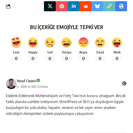
BU İÇERİĞE EMOJİYLE TEPKİ VER
Love
Happy
Sad
Sleepy
Angry
Dead
Wink
0
0
0
0
0
0
0
Yusuf Cinarci
Jr. Web & SEO Uzmanı
Elektrik-Elektronik Mühendisiyim ve Forty Two’nun kurucu ortağıyım. Birçok
farklı alanda içerikler üretiyorum. WordPress ve SEO’ya duyduğum ilgiyle
başladığım bu yolculukta; hayatın, evrenin ve her şeyin sırrını ararken
edindiğim deneyimleri sizlerle paylaşmaya çalışıyorum.