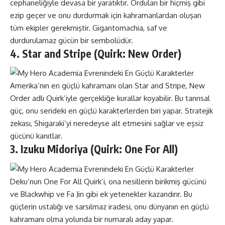
cephaneliğiyle devasa bir yaratıktır. Orduları bir hiçmiş gibi
ezip geçer ve onu durdurmak için kahramanlardan oluşan
tüm ekipler gerekmiştir. Gigantomachia, saf ve
durdurulamaz gücün bir sembolüdür.
4. Star and Stripe (Quirk: New Order)
Amerika’nın en güçlü kahramanı olan Star and Stripe, New
Order adlı Quirk’iyle gerçekliğe kurallar koyabilir. Bu tanrısal
güç, onu serideki en güçlü karakterlerden biri yapar. Stratejik
zekası, Shigaraki’yi neredeyse alt etmesini sağlar ve eşsiz
gücünü kanıtlar.
3. Izuku Midoriya (Quirk: One For All)
Deku’nun One For All Quirk’i, ona nesillerin birikmiş gücünü
ve Blackwhip ve Fa Jin gibi ek yetenekler kazandırır. Bu
güçlerin ustalığı ve sarsılmaz iradesi, onu dünyanın en güçlü
kahramanı olma yolunda bir numaralı aday yapar.