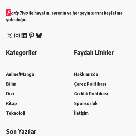
F
orty Two
ile hayatın, evrenin ve her şeyin sırrını keşfetme
yolculuğu.
X
Instagram
LinkedIn
Pinterest
Bluesky
Kategoriler
Faydalı Linkler
Anime/Manga
Hakkımızda
Bilim
Çerez Politikası
Dizi
Gizlilik Politikası
Kitap
Sponsorluk
Teknoloji
İletişim
Son Yazılar