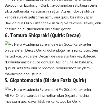
Bakugo’nun Explosion Quirk’i, avuçlarından salgılanan terle
yıkıcı patlamalar yaratmasını sağlar. Agresif dövüş stili ve
kendini sürekli geliştirme azmi, onu güçlü bir rakip yapar.
Bakugo’nun Quirk’i üzerindeki ustalığı ve taktiksel zekası, onu
neslinin en güçlülerinden biri haline getirir.
6. Tomura Shigaraki (Quirk: Decay)
Shigaraki’nin Decay Quirk’i dokunduğu her şeyi çürütür. Seri
ilerledikçe, Shigaraki, Decay’i devasa alanlara yayabilecek
durdurulamaz bir güce dönüşür. All For One ile birleşimi,
gücünü artırarak onu neredeyse öldürülemez bir yıkım
makinesine dönüştürür.
5. Gigantomachia (Birden Fazla Quirk)
All For One’a sadık bir hizmetkar olan Gigantomachia,
muazzam güç, dayanıklılık ve korkutucu bir Quirk