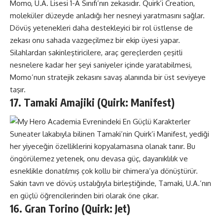
Momo, U.A. Lisesi 1-A Sınıfı’nın zekasıdır. Quirk’i Creation,
moleküler düzeyde anladığı her nesneyi yaratmasını sağlar.
Dövüş yetenekleri daha destekleyici bir rol üstlense de
zekası onu sahada vazgeçilmez bir ekip üyesi yapar.
Silahlardan sakinleştiricilere, araç gereçlerden çeşitli
nesnelere kadar her şeyi saniyeler içinde yaratabilmesi,
Momo’nun stratejik zekasını savaş alanında bir üst seviyeye
taşır.
17. Tamaki Amajiki (Quirk: Manifest)
Suneater lakabıyla bilinen Tamaki’nin Quirk’i Manifest, yediği
her yiyeceğin özelliklerini kopyalamasına olanak tanır. Bu
öngörülemez yetenek, onu devasa güç, dayanıklılık ve
esneklikle donatılmış çok kollu bir chimera’ya dönüştürür.
Sakin tavrı ve dövüş ustalığıyla birleştiğinde, Tamaki, U.A.’nın
en güçlü öğrencilerinden biri olarak öne çıkar.
16. Gran Torino (Quirk: Jet)