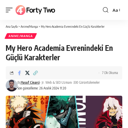
Aa
Yazı
Tipi
Ana Sayfa
>
Anime/Manga
>
My Hero Academia Evrenindeki En Güçlü Karakterler
Boyutlan
ANIME/MANGA
My Hero Academia Evrenindeki En
Güçlü Karakterler
7 Dk Okuma
By
Yusuf Cinarci
- Jr. Web & SEO Uzmanı
330 Görüntülemeler
Son güncelleme: 26 Aralık 2024 11:20