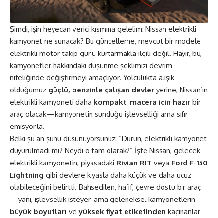
Şimdi, işin heyecan verici kısmına gelelim: Nissan elektrikli
kamyonet ne sunacak? Bu güncelleme, mevcut bir modele
elektrikli motor takıp günü kurtarmakla ilgili değil. Hayır, bu,
kamyonetler hakkındaki düşünme şeklimizi devrim
niteliğinde değiştirmeyi amaçlıyor. Yolculukta alışık
olduğumuz
güçlü, benzinle çalışan devler
yerine, Nissan’ın
elektrikli kamyoneti daha
kompakt
,
macera için hazır
bir
araç olacak—kamyonetin sunduğu işlevselliği ama sıfır
emisyonla.
Belki şu an şunu düşünüyorsunuz: “Durun, elektrikli kamyonet
duyurulmadı mı? Neydi o tam olarak?” İşte Nissan, gelecek
elektrikli kamyonetin, piyasadaki
Rivian R1T
veya
Ford F-150
Lightning
gibi devlere kıyasla daha küçük ve daha ucuz
olabileceğini belirtti. Bahsedilen, hafif, çevre dostu bir araç
—yani, işlevsellik isteyen ama geleneksel kamyonetlerin
büyük boyutları
ve
yüksek fiyat etiketinden
kaçınanlar