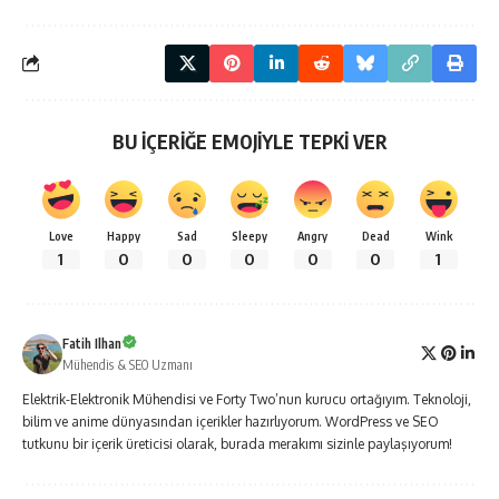
BU İÇERİĞE EMOJİYLE TEPKİ VER
Love
Happy
Sad
Sleepy
Angry
Dead
Wink
1
0
0
0
0
0
1
Fatih Ilhan
Mühendis & SEO Uzmanı
Elektrik-Elektronik Mühendisi ve Forty Two’nun kurucu ortağıyım. Teknoloji,
bilim ve anime dünyasından içerikler hazırlıyorum. WordPress ve SEO
tutkunu bir içerik üreticisi olarak, burada merakımı sizinle paylaşıyorum!