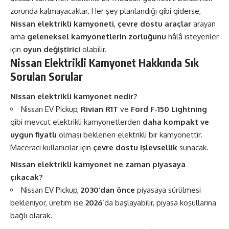
zorunda kalmayacaklar. Her şey planlandığı gibi giderse,
Nissan elektrikli kamyoneti
,
çevre dostu araçlar
arayan
ama
geleneksel kamyonetlerin zorluğunu
hâlâ isteyenler
için
oyun değiştirici
olabilir.
Nissan Elektrikli Kamyonet Hakkında Sık
Sorulan Sorular
Nissan elektrikli kamyonet nedir?
Nissan EV Pickup,
Rivian R1T
ve
Ford F-150 Lightning
gibi mevcut elektrikli kamyonetlerden
daha kompakt ve
uygun fiyatlı
olması beklenen elektrikli bir kamyonettir.
Maceracı kullanıcılar için
çevre dostu işlevsellik
sunacak.
Nissan elektrikli kamyonet ne zaman piyasaya
çıkacak?
Nissan EV Pickup,
2030’dan önce
piyasaya sürülmesi
bekleniyor, üretim ise
2026
‘da başlayabilir, piyasa koşullarına
bağlı olarak.