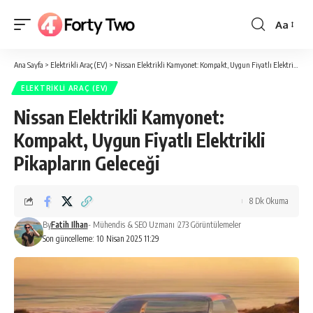
Aa
Yazı
Tipi
Ana Sayfa
>
Elektrikli Araç (EV)
>
Nissan Elektrikli Kamyonet: Kompakt, Uygun Fiyatlı Elektrikli Pikapların Geleceği
Boyutlan
ELEKTRIKLI ARAÇ (EV)
Nissan Elektrikli Kamyonet:
Kompakt, Uygun Fiyatlı Elektrikli
Pikapların Geleceği
8 Dk Okuma
By
Fatih Ilhan
- Mühendis & SEO Uzmanı
273 Görüntülemeler
Son güncelleme: 10 Nisan 2025 11:29