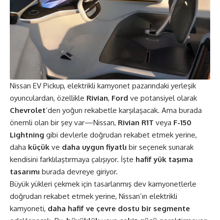
Nissan EV Pickup, elektrikli kamyonet pazarındaki yerleşik
oyunculardan, özellikle
Rivian
,
Ford
ve potansiyel olarak
Chevrolet
‘den yoğun rekabetle karşılaşacak. Ama burada
önemli olan bir şey var—Nissan,
Rivian R1T
veya
F-150
Lightning
gibi devlerle doğrudan rekabet etmek yerine,
daha
küçük
ve
daha uygun fiyatlı
bir seçenek sunarak
kendisini farklılaştırmaya çalışıyor. İşte
hafif yük taşıma
tasarımı
burada devreye giriyor.
Büyük yükleri çekmek için tasarlanmış dev kamyonetlerle
doğrudan rekabet etmek yerine, Nissan’ın elektrikli
kamyoneti,
daha hafif ve çevre dostu bir segmente