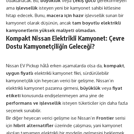
odaklanacak. Bu,
büyüklük
veya
çekiş gücü
gerektirmeyen
ama
işlevsellik
isteyen yeni bir kamyonet sahibi kitlesine
hitap edecek. Bunu,
macera için hazır
işlevsellik sunan bir
kamyonet olarak düşünün, ancak
tam boyutlu elektrikli
kamyonetlerin yüksek maliyeti olmadan.
Kompakt Nissan Elektrikli Kamyonet: Çevre
Dostu Kamyonetçiliğin Geleceği?
Nissan EV Pickup hâlâ erken aşamalarda olsa da,
kompakt
,
uygun fiyatlı
elektrikli kamyonet fikri, sürdürülebilir
kamyonetçilik için heyecan verici bir gelişme. Nissan’ın
elektrikli kamyonet pazarına girmesi,
büyüklük
veya
fiyat
etiketi
konusunda endişelenmeyen ama yine de
performans ve işlevsellik
isteyen tüketiciler için daha fazla
seçenek sunabilir.
Bir diğer heyecan verici gelişme ise Nissan’ın
Frontier
serisi
için
hibrit alternatifler
üzerinde çalışması, yani kamyonet
alıcıları tamamen elektrikli bir modelin gelmesini beklemek