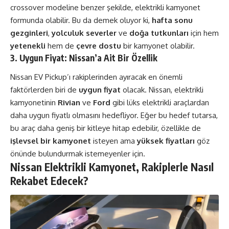
crossover modeline benzer şekilde, elektrikli kamyonet
formunda olabilir. Bu da demek oluyor ki,
hafta sonu
gezginleri
,
yolculuk severler
ve
doğa tutkunları
için hem
yetenekli
hem de
çevre dostu
bir kamyonet olabilir.
3. Uygun Fiyat: Nissan’a Ait Bir Özellik
Nissan EV Pickup’ı rakiplerinden ayıracak en önemli
faktörlerden biri de
uygun fiyat
olacak. Nissan, elektrikli
kamyonetinin
Rivian
ve
Ford
gibi lüks elektrikli araçlardan
daha uygun fiyatlı olmasını hedefliyor. Eğer bu hedef tutarsa,
bu araç daha geniş bir kitleye hitap edebilir, özellikle de
işlevsel bir kamyonet
isteyen ama
yüksek fiyatları
göz
önünde bulundurmak istemeyenler için.
Nissan Elektrikli Kamyonet, Rakiplerle Nasıl
Rekabet Edecek?