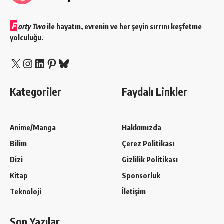
F
orty Two
ile hayatın, evrenin ve her şeyin sırrını keşfetme
yolculuğu.
X
Instagram
LinkedIn
Pinterest
Bluesky
Kategoriler
Faydalı Linkler
Anime/Manga
Hakkımızda
Bilim
Çerez Politikası
Dizi
Gizlilik Politikası
Kitap
Sponsorluk
Teknoloji
İletişim
Son Yazılar