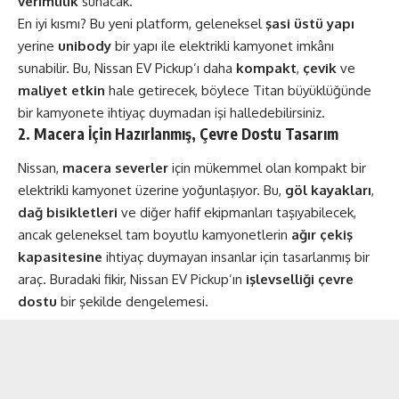
verimlilik
sunacak.
En iyi kısmı? Bu yeni platform, geleneksel
şasi üstü yapı
yerine
unibody
bir yapı ile elektrikli kamyonet imkânı
sunabilir. Bu, Nissan EV Pickup’ı daha
kompakt
,
çevik
ve
maliyet etkin
hale getirecek, böylece Titan büyüklüğünde
bir kamyonete ihtiyaç duymadan işi halledebilirsiniz.
2. Macera İçin Hazırlanmış, Çevre Dostu Tasarım
Nissan,
macera severler
için mükemmel olan kompakt bir
elektrikli kamyonet üzerine yoğunlaşıyor. Bu,
göl kayakları
,
dağ bisikletleri
ve diğer hafif ekipmanları taşıyabilecek,
ancak geleneksel tam boyutlu kamyonetlerin
ağır çekiş
kapasitesine
ihtiyaç duymayan insanlar için tasarlanmış bir
araç. Buradaki fikir, Nissan EV Pickup’ın
işlevselliği çevre
dostu
bir şekilde dengelemesi.