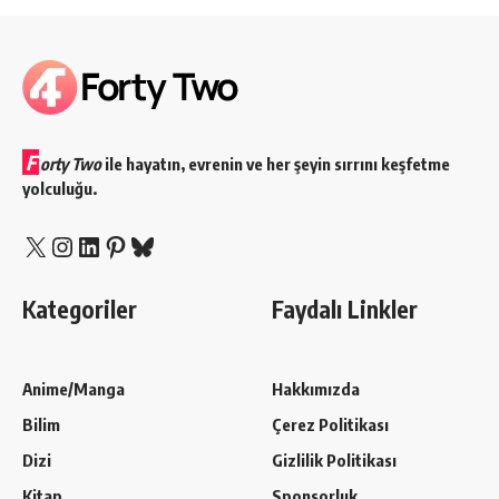
F
orty Two
ile hayatın, evrenin ve her şeyin sırrını keşfetme
yolculuğu.
X
Instagram
LinkedIn
Pinterest
Bluesky
Kategoriler
Faydalı Linkler
Anime/Manga
Hakkımızda
Bilim
Çerez Politikası
Dizi
Gizlilik Politikası
Kitap
Sponsorluk