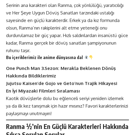
Serinin ana karakteri olan Ranma, çok yönlülüğü, yaratıcılığı
ve Her Şeye Uygun Dövüş Sanatları tarzındaki ustalığı
sayesinde en güçlü karakterdir. Erkek ya da kız formunda
olsun, Ranma’nın rakiplerini alt etme yeteneği onu
durdurulamaz bir güç yapar. Hızlı saldırılardan insanüstü güce
kadar, Ranma gerçek bir dövüş sanatları şampiyonunun
ruhunu taşır​​.
Bu içeriklerimiz ile anime dünyasına dal
One Punch Man 3.Sezon: Merakla Beklenen Dönüş
Hakkında Bildiklerimiz
Jujutsu Kaisen’de Gojo ve Geto’nun Trajik Hikayesi
En İyi Miyazaki Filmleri Sıralaması
Kaotik dövüşlerle dolu bu eğlenceli seriyi yeniden izlemek
ya da ilk kez tanışmak için hazır mısınız? Favori karakterlerinizi
paylaşmayı unutmayın!
Ranma ½’nin En Güçlü Karakterleri Hakkında
Sıkça Sorulan Sorular