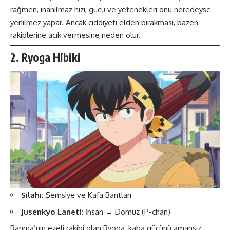
rağmen, inanılmaz hızı, gücü ve yetenekleri onu neredeyse
yenilmez yapar. Ancak ciddiyeti elden bırakması, bazen
rakiplerine açık vermesine neden olur​​.
2. Ryoga Hibiki
Silahı:
Şemsiye ve Kafa Bantları
Jusenkyo Laneti:
İnsan → Domuz (P-chan)
Ranma’nın ezeli rakibi olan Ryoga, kaba gücünü amansız