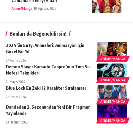
Zamanların En İyi Anları
Anime/Manga
10 Ağustos 2025
Bunları da Beğenebilirsin!
2024’ün En İyi Animeleri: Animasyon için
Güzel Bir Yıl
ANIME/MANGA
27 Aralık 2024
Demon Slayer Kamado Tanjiro’nun Tüm Su
Nefesi Teknikleri
ANIME/MANGA
21 Mayıs 2024
Blue Lock En Zeki 12 Karakter Sıralaması
25 Kasım 2024
ANIME/MANGA
Dandadan 2. Sezonundan Yeni Bir Fragman
Yayınlandı
ANIME/MANGA
13 Haziran 2025