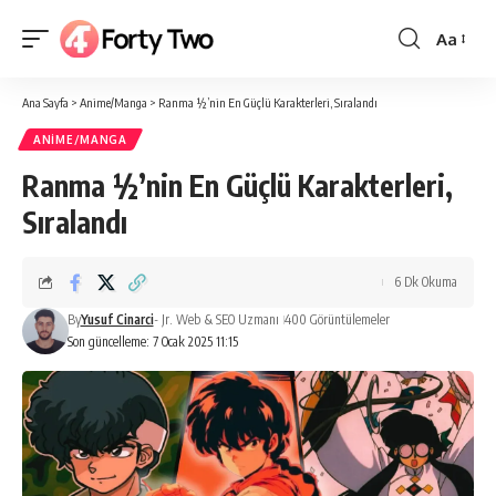
Aa
Yazı
Tipi
Ana Sayfa
>
Anime/Manga
>
Ranma ½’nin En Güçlü Karakterleri, Sıralandı
Boyutlan
ANIME/MANGA
Ranma ½’nin En Güçlü Karakterleri,
Sıralandı
6 Dk Okuma
By
Yusuf Cinarci
- Jr. Web & SEO Uzmanı
400 Görüntülemeler
Son güncelleme: 7 Ocak 2025 11:15