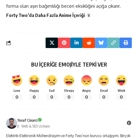
forma olan aşırı bağımlılığı beceri eksikliğini açığa çıkarır.
Forty Two’da Daha Fazla
Anime
İçeriği
BU İÇERİĞE EMOJİYLE TEPKİ VER
Love
Happy
Sad
Sleepy
Angry
Dead
Wink
0
0
0
0
0
0
0
Yusuf Cinarci
Jr. Web & SEO Uzmanı
Elektrik-Elektronik Mühendisiyim ve Forty Two’nun kurucu ortağıyım. Birçok