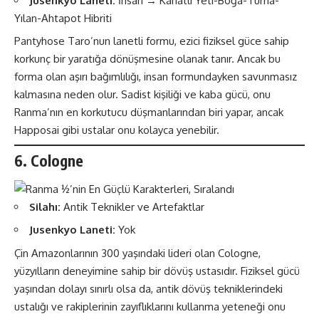
Jusenkyo Laneti:
İnsan → Kanatlı Yeti-Boğa-Turna-
Yılan-Ahtapot Hibriti
Pantyhose Taro’nun lanetli formu, ezici fiziksel güce sahip
korkunç bir yaratığa dönüşmesine olanak tanır. Ancak bu
forma olan aşırı bağımlılığı, insan formundayken savunmasız
kalmasına neden olur. Sadist kişiliği ve kaba gücü, onu
Ranma’nın en korkutucu düşmanlarından biri yapar, ancak
Happosai gibi ustalar onu kolayca yenebilir​​.
6. Cologne
Silahı:
Antik Teknikler ve Artefaktlar
Jusenkyo Laneti:
Yok
Çin Amazonlarının 300 yaşındaki lideri olan Cologne,
yüzyılların deneyimine sahip bir dövüş ustasıdır. Fiziksel gücü
yaşından dolayı sınırlı olsa da, antik dövüş tekniklerindeki
ustalığı ve rakiplerinin zayıflıklarını kullanma yeteneği onu