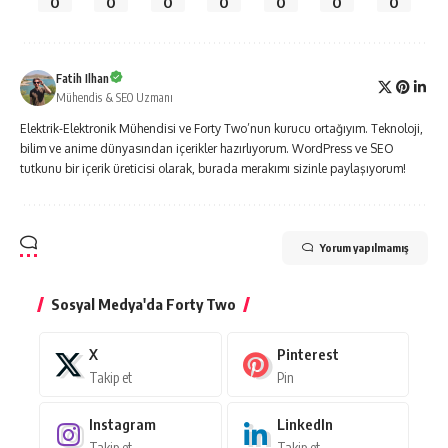
0
0
0
0
0
0
0
Fatih Ilhan
Mühendis & SEO Uzmanı
Elektrik-Elektronik Mühendisi ve Forty Two’nun kurucu ortağıyım. Teknoloji,
bilim ve anime dünyasından içerikler hazırlıyorum. WordPress ve SEO
tutkunu bir içerik üreticisi olarak, burada merakımı sizinle paylaşıyorum!
Yorum yapılmamış
Sosyal Medya'da Forty Two
X
Pinterest
Takip et
Pin
Instagram
LinkedIn
Takip et
Takip et