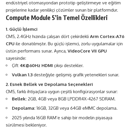
endüstriyel otomasyondan prototip geliştirmeye ve eğitim
projelerine kadar yenilikçi çözümler sunan bir platformdur​​.
Compute Module 5’in Temel Özellikleri
1. Güçlü İşlemci
CM5, 2.4GHz hızında çalışan dört çekirdekli
Arm Cortex-A76
CPU
ile donatılmıştır. Bu güçlü işlemci, zorlu uygulamalar için
üstün performans sunar. Ayrıca,
VideoCore VII GPU
sayesinde:
Çift
4K@60Hz HDMI
çıkışı destekler.
Vulkan 1.3
desteğiyle gelişmiş grafik yetenekleri sunar.
2. Esnek Bellek ve Depolama Seçenekleri
CM5, farklı ihtiyaçlara uygun çeşitli konfigürasyonlar sunar:
Bellek:
2GB, 4GB veya 8GB LPDDR4X-4267 SDRAM.
Depolama:
16GB, 32GB veya 64GB eMMC depolama.
2025 yılında 16GB RAM’e sahip bir modelin piyasaya
sürülmesi bekleniyor​​.