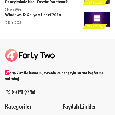
Deneyiminde Nasıl Devrim Yaratıyor?
TEKNOLOJI
5 Mayıs 2024
Windows 12 Geliyor: Hedef 2024
17 Ekim 2023
TEKNOLOJI
F
orty Two
ile hayatın, evrenin ve her şeyin sırrını keşfetme
yolculuğu.
X
Instagram
LinkedIn
Pinterest
Bluesky
Kategoriler
Faydalı Linkler