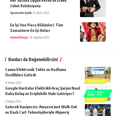
Her Sezona Uygun Keten ve Erkek
Ceket Koleksiyonu
Sponsorlu İçerik
14 Ekim 2025
En İyi One Piece Bölümleri: Tüm
Zamanların En İyi Anları
Anime/Manga
10 Ağustos 2025
Bunları da Beğenebilirsin!
Canva Elektronik Tablo ve Kodlama
Özellikleri Getirdi
TEKNOLOJI
11 Nisan 2025
Google Haritalar Elektrikli Araç Şarjını Nasıl
ELEKTRIKLI
Daha Kolay ve Erişilebilir Hale Getiriyor?
ARAÇ (EV)
TEKNOLOJI
2 Mayıs 2024
Gelecek Kasiyersiz: Amazon Just Walk Out
ve Dash Cart Teknolojileriyle Alışveriş