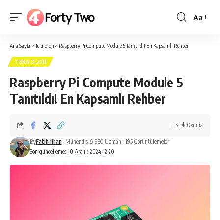
Aa
Yazı
Tipi
Ana Sayfa
>
Teknoloji
>
Raspberry Pi Compute Module 5 Tanıtıldı! En Kapsamlı Rehber
Boyutlan
TEKNOLOJI
Raspberry Pi Compute Module 5
Tanıtıldı! En Kapsamlı Rehber
5 Dk Okuma
By
Fatih Ilhan
- Mühendis & SEO Uzmanı
195 Görüntülemeler
Son güncelleme: 10 Aralık 2024 12:20