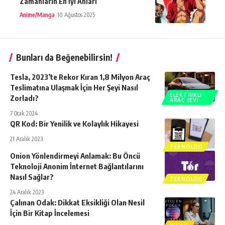
Zamanların En İyi Anları
Anime/Manga
10 Ağustos 2025
Bunları da Beğenebilirsin!
Tesla, 2023’te Rekor Kıran 1,8 Milyon Araç
Teslimatına Ulaşmak İçin Her Şeyi Nasıl
ELEKTRIKLI
Zorladı?
ARAÇ (EV)
7 Ocak 2024
QR Kod: Bir Yenilik ve Kolaylık Hikayesi
21 Aralık 2023
TEKNOLOJI
Onion Yönlendirmeyi Anlamak: Bu Öncü
Teknoloji Anonim İnternet Bağlantılarını
Nasıl Sağlar?
TEKNOLOJI
24 Aralık 2023
Çalınan Odak: Dikkat Eksikliği Olan Nesil
İçin Bir Kitap İncelemesi