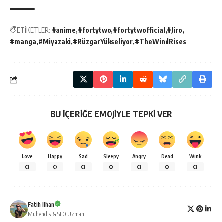
ETİKETLER:
#anime
#fortytwo
#fortytwofficial
#Jiro
#manga
#Miyazaki
#RüzgarYükseliyor
#TheWindRises
BU İÇERİĞE EMOJİYLE TEPKİ VER
Love
Happy
Sad
Sleepy
Angry
Dead
Wink
0
0
0
0
0
0
0
Fatih Ilhan
Mühendis & SEO Uzmanı