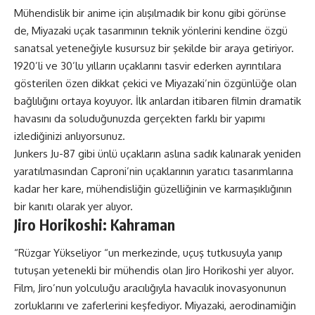
Mühendislik bir anime için alışılmadık bir konu gibi görünse
de, Miyazaki uçak tasarımının teknik yönlerini kendine özgü
sanatsal yeteneğiyle kusursuz bir şekilde bir araya getiriyor.
1920’li ve 30’lu yılların uçaklarını tasvir ederken ayrıntılara
gösterilen özen dikkat çekici ve Miyazaki’nin özgünlüğe olan
bağlılığını ortaya koyuyor. İlk anlardan itibaren filmin dramatik
havasını da soluduğunuzda gerçekten farklı bir yapımı
izlediğinizi anlıyorsunuz.
Junkers Ju-87 gibi ünlü uçakların aslına sadık kalınarak yeniden
yaratılmasından Caproni’nin uçaklarının yaratıcı tasarımlarına
kadar her kare, mühendisliğin güzelliğinin ve karmaşıklığının
bir kanıtı olarak yer alıyor.
Jiro Horikoshi: Kahraman
“Rüzgar Yükseliyor “un merkezinde, uçuş tutkusuyla yanıp
tutuşan yetenekli bir mühendis olan Jiro Horikoshi yer alıyor.
Film, Jiro’nun yolculuğu aracılığıyla havacılık inovasyonunun
zorluklarını ve zaferlerini keşfediyor. Miyazaki, aerodinamiğin