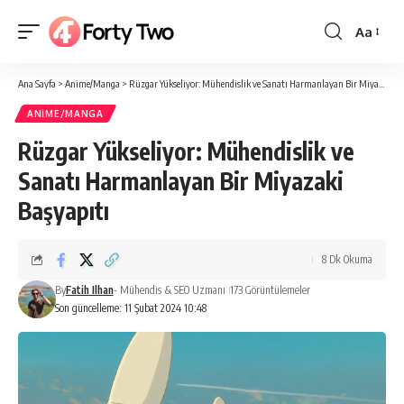
Aa
Yazı
Tipi
Ana Sayfa
>
Anime/Manga
>
Rüzgar Yükseliyor: Mühendislik ve Sanatı Harmanlayan Bir Miyazaki Başyapıtı
Boyutlan
ANIME/MANGA
Rüzgar Yükseliyor: Mühendislik ve
Sanatı Harmanlayan Bir Miyazaki
Başyapıtı
8 Dk Okuma
By
Fatih Ilhan
- Mühendis & SEO Uzmanı
173 Görüntülemeler
Son güncelleme: 11 Şubat 2024 10:48