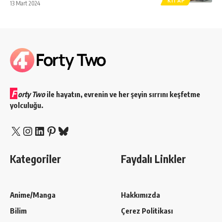
KITAP
13 Mart 2024
F
orty Two
ile hayatın, evrenin ve her şeyin sırrını keşfetme
yolculuğu.
X
Instagram
LinkedIn
Pinterest
Bluesky
Kategoriler
Faydalı Linkler
Anime/Manga
Hakkımızda
Bilim
Çerez Politikası