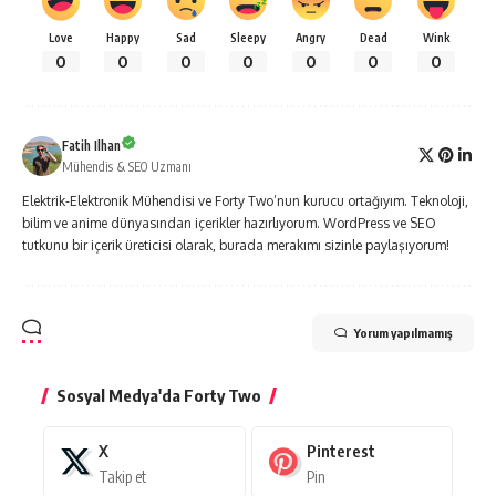
Love
Happy
Sad
Sleepy
Angry
Dead
Wink
0
0
0
0
0
0
0
Fatih Ilhan
Mühendis & SEO Uzmanı
Elektrik-Elektronik Mühendisi ve Forty Two’nun kurucu ortağıyım. Teknoloji,
bilim ve anime dünyasından içerikler hazırlıyorum. WordPress ve SEO
tutkunu bir içerik üreticisi olarak, burada merakımı sizinle paylaşıyorum!
Yorum yapılmamış
Sosyal Medya'da Forty Two
X
Pinterest
Takip et
Pin