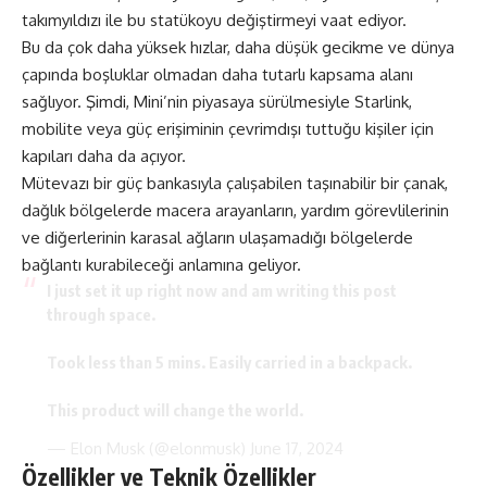
takımyıldızı ile bu statükoyu değiştirmeyi vaat ediyor.
Bu da çok daha yüksek hızlar, daha düşük gecikme ve dünya
çapında boşluklar olmadan daha tutarlı kapsama alanı
sağlıyor. Şimdi, Mini’nin piyasaya sürülmesiyle Starlink,
mobilite veya güç erişiminin çevrimdışı tuttuğu kişiler için
kapıları daha da açıyor.
Mütevazı bir güç bankasıyla çalışabilen taşınabilir bir çanak,
dağlık bölgelerde macera arayanların, yardım görevlilerinin
ve diğerlerinin karasal ağların ulaşamadığı bölgelerde
bağlantı kurabileceği anlamına geliyor.
I just set it up right now and am writing this post
through space.
Took less than 5 mins. Easily carried in a backpack.
This product will change the world.
— Elon Musk (@elonmusk)
June 17, 2024
Özellikler ve Teknik Özellikler