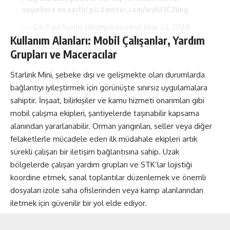
anywhere on earth!
pic.twitter.com/wyIU3C2Vog
— De Paul Sunny (@depaulsunny)
June 23, 2024
Kullanım Alanları: Mobil Çalışanlar, Yardım
Grupları ve Maceracılar
Starlink Mini, şebeke dışı ve gelişmekte olan durumlarda
bağlantıyı iyileştirmek için görünüşte sınırsız uygulamalara
sahiptir. İnşaat, bilirkişiler ve kamu hizmeti onarımları gibi
mobil çalışma ekipleri, şantiyelerde taşınabilir kapsama
alanından yararlanabilir. Orman yangınları, seller veya diğer
felaketlerle mücadele eden ilk müdahale ekipleri artık
sürekli çalışan bir iletişim bağlantısına sahip. Uzak
bölgelerde çalışan yardım grupları ve STK’lar lojistiği
koordine etmek, sanal toplantılar düzenlemek ve önemli
dosyaları izole saha ofislerinden veya kamp alanlarından
iletmek için güvenilir bir yol elde ediyor.