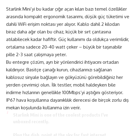
Starlink Mini’yi bu kadar çığır açan kılan bazı temel özellikler
arasında kompakt ergonomik tasarımı, düşük güç tüketimi ve
dahili WiFi erişim noktası yer alıyor. Kablo dahil 2 kilodan
biraz daha ağır olan bu cihaz, küçük bir sırt çantasına
atılabilecek kadar hafiftir. Güç kullanımı da oldukça verimlidir,
ortalama sadece 20-40 watt çeker – büyük bir taşınabilir
pille 2-3 saat çalışmaya yeter.
Bu entegre çözüm, ayrı bir yönlendirici ihtiyacını ortadan
kaldırıyor. Basitçe çanağı kurun, cihazlarınızı sağlanan
kablosuz sinyale bağlayın ve gökyüzünü görebildiğiniz her
yerden çevrimiçi olun. İlk testler, mobil haldeyken bile
indirme hızlarının genellikle 100Mbps’yi aştığını gösteriyor.
IP67 hava koşullarına dayanıklılık derecesi de birçok zorlu dış
mekan koşulunda kullanıma izin verir.
Starlink Mini is one of the coolest products I’ve
unboxed recently.
Plug the dish, point at the sky for fast internet