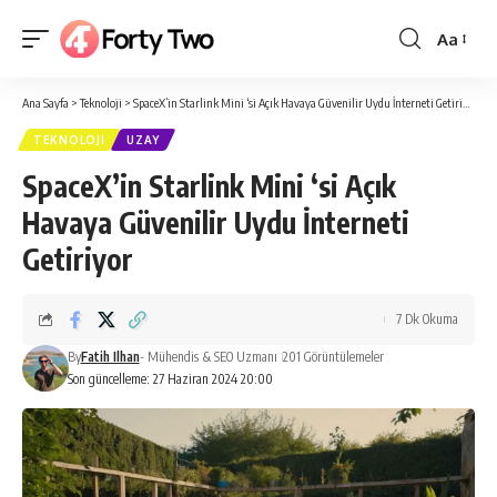
Aa
Yazı
Tipi
Ana Sayfa
>
Teknoloji
>
SpaceX’in Starlink Mini ‘si Açık Havaya Güvenilir Uydu İnterneti Getiriyor
Boyutlan
TEKNOLOJI
UZAY
SpaceX’in Starlink Mini ‘si Açık
Havaya Güvenilir Uydu İnterneti
Getiriyor
7 Dk Okuma
By
Fatih Ilhan
- Mühendis & SEO Uzmanı
201 Görüntülemeler
Son güncelleme: 27 Haziran 2024 20:00