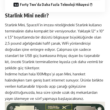
Forty Two’da Daha Fazla Teknoloji Hikayesi 🖱
Starlink Mini nedir?
Starlink Mini
, SpaceX’in imzası niteliğindeki Starlink kullanıcı
terminalinin daha kompakt bir versiyonudur. Yaklaşık 12″ x 10″
x 1,5″ boyutlarında bir dizüstü bilgisayar büyüklüğünde olan
2,5 pound ağırlığındaki hafif çanak, WiFi yönlendiriciyi
doğrudan içine entegre ediyor. Çalışması için sadece
standart bir USB güç bankasına ihtiyaç duyan bu taşınabilir
kit, önceki Starlink terminallerine kıyasla çok daha verimli bir
şekilde güç tüketiyor.
İndirme hızları hala 100Mbps’yi aşan Mini, hareket
halindeyken tam geniş bant internet sunuyor. Ürünle birlikte
verilen katlanabilir tripodu açıp çanağı gökyüzüne
doğrulttuğunuzda, kısa süre içinde uzak dış mekanlardan
yayın izlemeye ve sörf yapmaya başlayacaksınız.