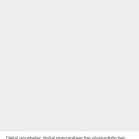
Dijital göçebeler, doğal manzaraların fon oluşturduğu her