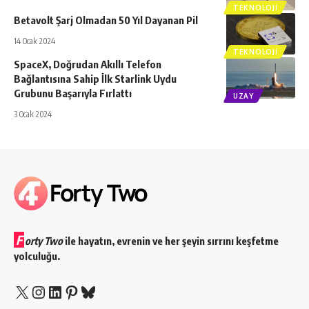
TEKNOLOJI
Betavolt Şarj Olmadan 50 Yıl Dayanan Pil
14 Ocak 2024
TEKNOLOJI
SpaceX, Doğrudan Akıllı Telefon
Bağlantısına Sahip İlk Starlink Uydu
Grubunu Başarıyla Fırlattı
UZAY
3 Ocak 2024
F
orty Two
ile hayatın, evrenin ve her şeyin sırrını keşfetme
yolculuğu.
X
Instagram
LinkedIn
Pinterest
Bluesky