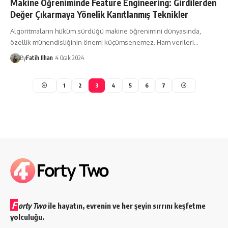
Makine Öğreniminde Feature Engineering: Girdilerden
Değer Çıkarmaya Yönelik Kanıtlanmış Teknikler
Algoritmaların hüküm sürdüğü makine öğrenimini dünyasında,
özellik mühendisliğinin önemi küçümsenemez. Ham verileri…
By
Fatih Ilhan
4 Ocak 2024
1
2
3
4
5
6
7
F
orty Two
ile hayatın, evrenin ve her şeyin sırrını keşfetme
yolculuğu.