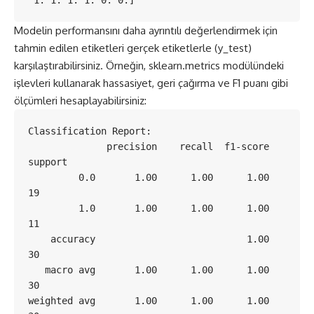
 1. 1. 1. 1. 0. 0.]
Modelin performansını daha ayrıntılı değerlendirmek için
tahmin edilen etiketleri gerçek etiketlerle (y_test)
karşılaştırabilirsiniz. Örneğin, sklearn.metrics modülündeki
işlevleri kullanarak hassasiyet, geri çağırma ve F1 puanı gibi
ölçümleri hesaplayabilirsiniz:
Classification Report:

              precision    recall  f1-score   
support

         0.0       1.00      1.00      1.00        
19

         1.0       1.00      1.00      1.00        
11

    accuracy                           1.00        
30

   macro avg       1.00      1.00      1.00        
30

weighted avg       1.00      1.00      1.00        