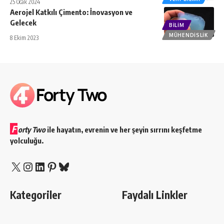
25 Ocak 2024
Aerojel Katkılı Çimento: İnovasyon ve
Gelecek
BILIM
MÜHENDISLIK
8 Ekim 2023
F
orty Two
ile hayatın, evrenin ve her şeyin sırrını keşfetme
yolculuğu.
X
Instagram
LinkedIn
Pinterest
Bluesky
Kategoriler
Faydalı Linkler