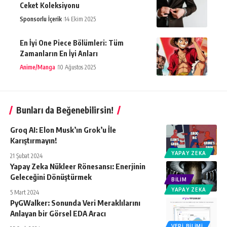
Ceket Koleksiyonu
Sponsorlu İçerik
14 Ekim 2025
En İyi One Piece Bölümleri: Tüm
Zamanların En İyi Anları
Anime/Manga
10 Ağustos 2025
Bunları da Beğenebilirsin!
Groq AI: Elon Musk’ın Grok’u İle
Karıştırmayın!
YAPAY ZEKA
21 Şubat 2024
Yapay Zeka Nükleer Rönesansı: Enerjinin
Geleceğini Dönüştürmek
BILIM
YAPAY ZEKA
5 Mart 2024
PyGWalker: Sonunda Veri Meraklılarını
Anlayan bir Görsel EDA Aracı
VERI BILIMI