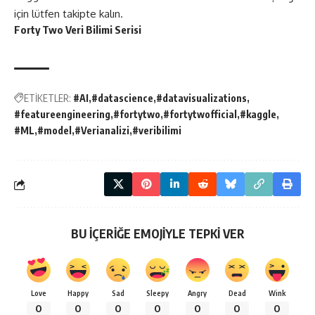
için lütfen takipte kalın.
Forty Two Veri Bilimi Serisi
ETİKETLER:
#AI
#datascience
#datavisualizations
#featureengineering
#fortytwo
#fortytwofficial
#kaggle
#ML
#model
#Verianalizi
#veribilimi
BU İÇERİĞE EMOJİYLE TEPKİ VER
Love
Happy
Sad
Sleepy
Angry
Dead
Wink
0
0
0
0
0
0
0