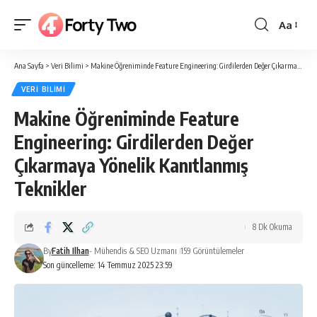
Aa
Yazı
Tipi
Ana Sayfa
>
Veri Bilimi
>
Makine Öğreniminde Feature Engineering: Girdilerden Değer Çıkarmaya Yönelik Kanıtlanmış Teknikler
Boyutlan
VERI BILIMI
Makine Öğreniminde Feature
Engineering: Girdilerden Değer
Çıkarmaya Yönelik Kanıtlanmış
Teknikler
8 Dk Okuma
By
Fatih Ilhan
- Mühendis & SEO Uzmanı
159 Görüntülemeler
Son güncelleme: 14 Temmuz 2025 23:59