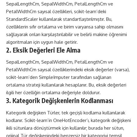
SepalLengthCm, SepalWidthCm, PetalLengthCm ve
PetalWidthCm sayısal özellikleri, scikit-learn’deki
StandardScaler kullanılarak standartlaştırılmıştır. Bu,
özelliklerin sıfır ortalama ve birim varyansa sahip olmasını
sağlayarak onları karşılaştırılabilir ve belirli makine öğrenimi
algoritmaları için uygun hale getirir.
2. Eksik Değerleri Ele Alma
SepalLengthCm, SepalWidthCm, PetalLengthCm ve
PetalWidthCm sayısal özelliklerindeki eksik değerler (varsa),
scikit-learn’den SimpleImputer tarafından sağlanan
ortalama strateji kullanılarak hesaplanır. Bu, eksik değerleri
ilgili her özelliğin ortalama değeriyle doldurur.
3. Kategorik Değişkenlerin Kodlanması
Kategorik değişken Türler, tek geçişli kodlama kullanılarak
kodlanır. Scikit-learn’in OneHotEncoder’ı, kategorik değişkeni
ikili sütunlara dönüştürmek için kullanılır; burada her sütun,
orijinal Tür değişkenindeki benzersiz bir kategoriyi temsil