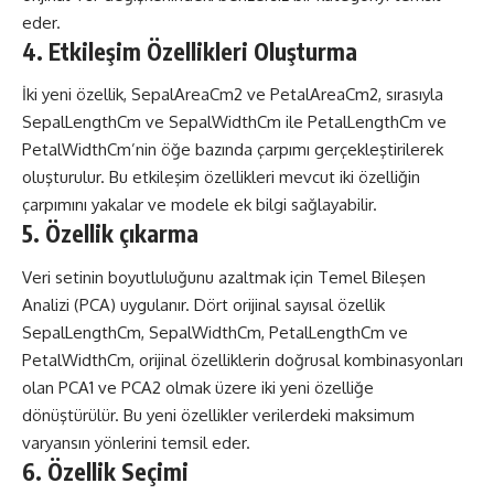
eder.
4. Etkileşim Özellikleri Oluşturma
İki yeni özellik, SepalAreaCm2 ve PetalAreaCm2, sırasıyla
SepalLengthCm ve SepalWidthCm ile PetalLengthCm ve
PetalWidthCm’nin öğe bazında çarpımı gerçekleştirilerek
oluşturulur. Bu etkileşim özellikleri mevcut iki özelliğin
çarpımını yakalar ve modele ek bilgi sağlayabilir.
5. Özellik çıkarma
Veri setinin boyutluluğunu azaltmak için Temel Bileşen
Analizi (PCA) uygulanır. Dört orijinal sayısal özellik
SepalLengthCm, SepalWidthCm, PetalLengthCm ve
PetalWidthCm, orijinal özelliklerin doğrusal kombinasyonları
olan PCA1 ve PCA2 olmak üzere iki yeni özelliğe
dönüştürülür. Bu yeni özellikler verilerdeki maksimum
varyansın yönlerini temsil eder.
6. Özellik Seçimi