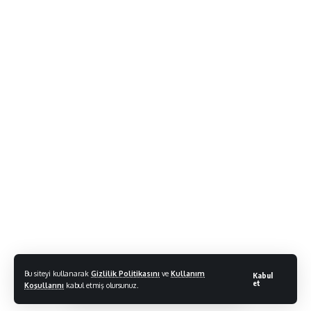
Bu siteyi kullanarak
Gizlilik Politikasını
ve
Kullanım
Kabul
et
Koşullarını
kabul etmiş olursunuz.