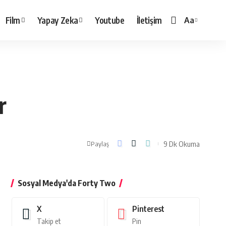
Film
Yapay Zeka
Youtube
İletişim
Aa
Yazı
Tipi
Boyutlandırı
r
9 Dk Okuma
Paylaş
Sosyal Medya'da Forty Two
X
Pinterest
Takip et
Pin