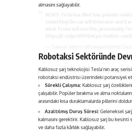
almasını sağlayabilir.
NEWS: Tesla has filed four patents relate
something the car will drive over and it wi
what Teslas will use this, presumably Tes
https://t.co/jyr5RX0EmI
pic.twitter.com
— Sawyer Merritt (@SawyerMerritt)
Sep
Robotaksi Sektöründe Dev
Kablosuz şarj teknolojisi Tesla’nın araç seri
robotaksi endüstrisi üzerindeki potansiyel etk
Sürekli Çalışma:
Kablosuz şarj özellikler
çalışabilir. Popüler bırakma ve alma noktalarına
arasındaki kısa duraklamalarda pillerini doldura
Azaltılmış Duruş Süresi:
Geleneksel şarj
kalmasını gerektirir. Kablosuz şarj bu kesinti
ve daha fazla kârlılık sağlayabilir.