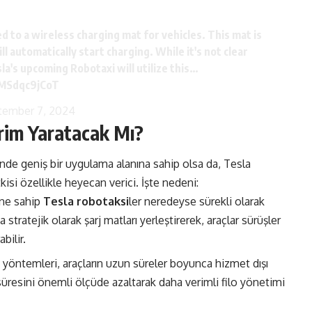
d to a wireless charging mat for vehicles. This mat is
ll automatically start charging. While it's not clear
la's upcoming Robotaxi will utilize this…
/MSdqc9jCoT
tember 7, 2024
rim Yaratacak Mı?
sinde geniş bir uygulama alanına sahip olsa da, Tesla
isi özellikle heyecan verici. İşte nedeni:
ine sahip
Tesla robotaksi
ler neredeyse sürekli olarak
 stratejik olarak şarj matları yerleştirerek, araçlar sürüşler
bilir.
 yöntemleri, araçların uzun süreler boyunca hizmet dışı
 süresini önemli ölçüde azaltarak daha verimli filo yönetimi