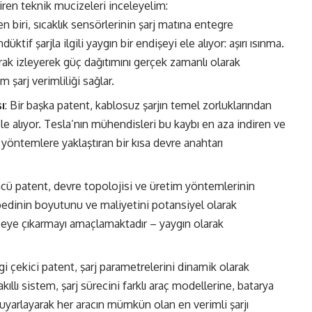
iren teknik mucizeleri inceleyelim:
n biri, sıcaklık sensörlerinin şarj matına entegre
tif şarjla ilgili yaygın bir endişeyi ele alıyor: aşırı ısınma.
arak izleyerek güç dağıtımını gerçek zamanlı olarak
şarj verimliliği sağlar.
ı
: Bir başka patent, kablosuz şarjın temel zorluklarından
ele alıyor. Tesla’nın mühendisleri bu kaybı en aza indiren ve
 yöntemlere yaklaştıran bir kısa devre anahtarı
ü patent, devre topolojisi ve üretim yöntemlerinin
j pedinin boyutunu ve maliyetini potansiyel olarak
üzeye çıkarmayı amaçlamaktadır – yaygın olarak
lgi çekici patent, şarj parametrelerini dinamik olarak
kıllı sistem, şarj sürecini farklı araç modellerine, batarya
uyarlayarak her aracın mümkün olan en verimli şarjı