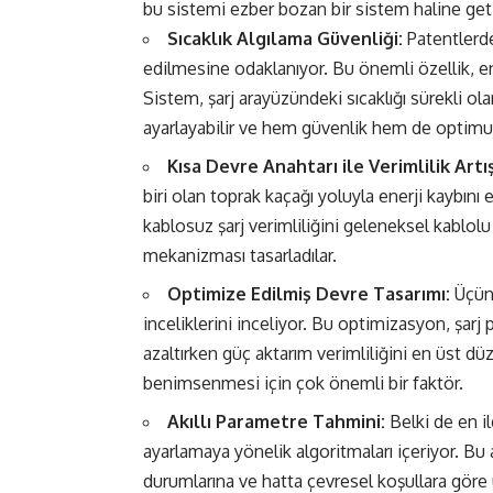
bu sistemi ezber bozan bir sistem haline get
Sıcaklık Algılama Güvenliği:
Patentlerde
edilmesine odaklanıyor. Bu önemli özellik, endük
Sistem, şarj arayüzündeki sıcaklığı sürekli ol
ayarlayabilir ve hem güvenlik hem de optimum 
Kısa Devre Anahtarı ile Verimlilik Artış
biri olan toprak kaçağı yoluyla enerji kaybını 
kablosuz şarj verimliliğini geleneksel kablolu
mekanizması tasarladılar.
Optimize Edilmiş Devre Tasarımı:
Üçünc
inceliklerini inceliyor. Bu optimizasyon, şar
azaltırken güç aktarım verimliliğini en üst d
benimsenmesi için çok önemli bir faktör.
Akıllı Parametre Tahmini:
Belki de en i
ayarlamaya yönelik algoritmaları içeriyor. Bu a
durumlarına ve hatta çevresel koşullara göre 