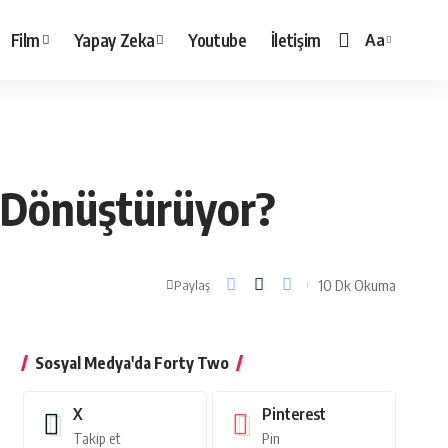
Film
Yapay Zeka
Youtube
İletişim
Aa
Yazı
Tipi
Boyutlandırı
l Dönüştürüyor?
10 Dk Okuma
Paylaş
Sosyal Medya'da Forty Two
X
Pinterest
Takip et
Pin