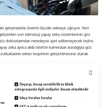
aki gelişmelerle önemli ölçüde sekteye uğruyor. Yeni
 geliştirilen son teknoloji yapay zeka sistemlerinin göz
n göz doktorlarından neredeyse ayırt edilemeyecek teşhis
pay zeka ayrıca akıllı telefon kameraları aracılığıyla göz
zukluklarının erken tespitinin geliştirilmesine olanak
Önyargı, hesap verebilirlik ve klinik
entegrasyonla ilgili endişeler devam etmektedir
Sıkça Sorulan Sorular
ını
GPT-4 nedir ve göz sorunlarını