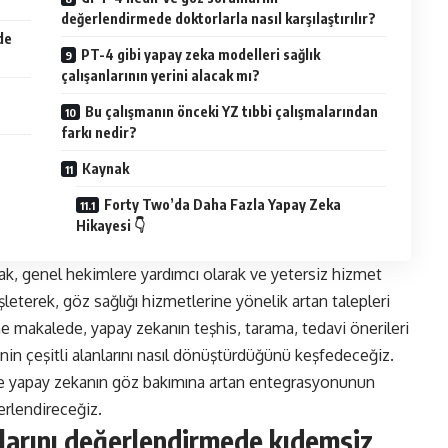
değerlendirmede doktorlarla nasıl karşılaştırılır?
de
PT-4 gibi yapay zeka modelleri sağlık
çalışanlarının yerini alacak mı?
Bu çalışmanın önceki YZ tıbbi çalışmalarından
farkı nedir?
Kaynak
Forty Two’da Daha Fazla Yapay Zeka
Hikayesi 👇
larak, genel hekimlere yardımcı olarak ve yetersiz hizmet
leterek, göz sağlığı hizmetlerine yönelik artan talepleri
ne makalede, yapay zekanın teşhis, tarama, tedavi önerileri
nin çeşitli alanlarını nasıl dönüştürdüğünü keşfedeceğiz.
ak ve yapay zekanın göz bakımına artan entegrasyonunun
erlendireceğiz.
klarını değerlendirmede kıdemsiz