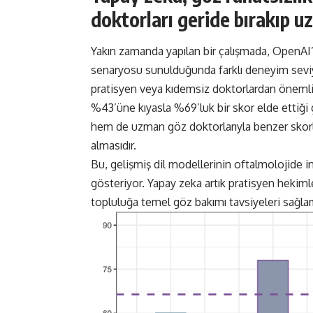
doktorları geride bırakıp u
Yakın zamanda yapılan bir çalışmada, OpenAI
senaryosu sunulduğunda farklı deneyim seviye
pratisyen veya kıdemsiz doktorlardan önemli
%43’üne kıyasla %69’luk bir skor elde ettiği 
hem de uzman göz doktorlarıyla benzer skorlar
almasıdır.
Bu, gelişmiş dil modellerinin oftalmolojide ins
gösteriyor. Yapay zeka artık pratisyen hekiml
topluluğa temel göz bakımı tavsiyeleri sağlam