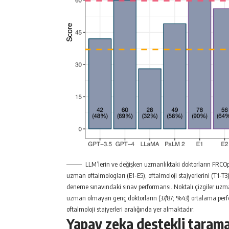
LLM’lerin ve değişken uzmanlıktaki doktorların FRCO
uzman oftalmologları (E1-E5), oftalmoloji stajyerlerini (T1-
deneme sınavındaki sınav performansı. Noktalı çizgiler uzman
uzman olmayan genç doktorların (37/87; %43) ortalama per
oftalmoloji stajyerleri aralığında yer almaktadır.
Yapay zeka destekli tarama 