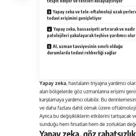
tespit ediyor ve testleri kolaylaştırıyor
Yapay zeka ve tele-oftalmoloji uzak yerler
tedavi erişimini genişletiyor
Yapay zeka, hassasiyeti artırarak ve nadir
patolojileri yakalayarak teşhise yardımcı olur
AI, uzman tavsiyesinin sınırlı olduğu
durumlarda tedavi rehberliği sağlar
Yapay zeka
, hastaların triyajına yardımcı o
alan bölgelerde göz uzmanlarına erişimi geniş
karşılamaya yardımcı olabilir. Bu derinlemesi
ve daha fazlası dahil olmak üzere oftalmoloji
Ayrıca bu değişikliklerin etkilerini tartışac
sunduğu hem fırsatları hem de zorlukları değ
Yapay zeka, göz rahatsızlı