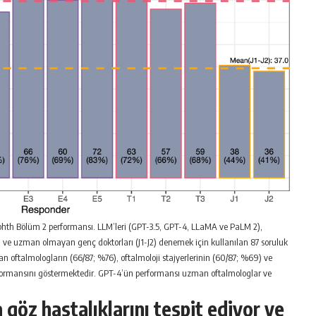
phth Bölüm 2 performansı. LLM’leri (GPT-3.5, GPT-4, LLaMA ve PaLM 2),
T3) ve uzman olmayan genç doktorları (J1-J2) denemek için kullanılan 87 soruluk
 oftalmologların (66/87; %76), oftalmoloji stajyerlerinin (60/87; %69) ve
formansını göstermektedir. GPT-4’ün performansı uzman oftalmologlar ve
göz hastalıklarını tespit ediyor ve